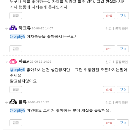
누구나 뭐를 좋아하는것 자체를 뭐라고 할수 없다. 그걸 현실화 시키
거나 행동에 나서는게 문제인거지.
답글
0
3
하크류
26-06-15 14:07
신고
|
공감 확인
@orphy9
여자속옷을 좋아하시는군요?
답글
1
0
파르v
26-06-15 14:26
신고
|
공감 확인
@orphy9
좋아하시는건 상관없지만... 그런 취향인걸 오픈하지는말아
주세요
알고싶지않아요
답글
0
0
를류
26-06-15 15:22
신고
|
공감 확인
@orphy9
미안해요 그런거 좋아하는 분이 계실줄 몰랐어요.
답글
0
0