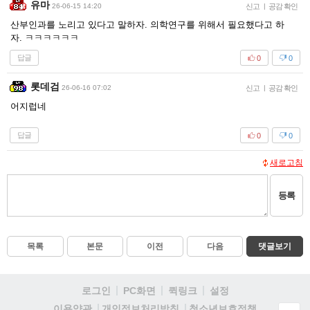
유마
26-06-15 14:20
신고
|
공감 확인
산부인과를 노리고 있다고 말하자. 의학연구를 위해서 필요했다고 하
자. ㅋㅋㅋㅋㅋㅋ
답글
0
0
롯데검
26-06-16 07:02
신고
|
공감 확인
어지럽네
답글
0
0
새로고침
등록
목록
본문
이전
다음
댓글보기
로그인
PC화면
퀵링크
설정
청소년보호정책
이용약관
개인정보처리방침