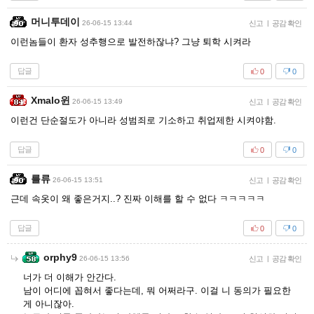
머니투데이
26-06-15 13:44
신고
|
공감 확인
이런놈들이 환자 성추행으로 발전하잖냐? 그냥 퇴학 시켜라
답글
0
0
Xmalo윈
26-06-15 13:49
신고
|
공감 확인
이런건 단순절도가 아니라 성범죄로 기소하고 취업제한 시켜야함.
답글
0
0
를류
26-06-15 13:51
신고
|
공감 확인
근데 속옷이 왜 좋은거지..? 진짜 이해를 할 수 없다 ㅋㅋㅋㅋㅋ
답글
0
0
orphy9
26-06-15 13:56
신고
|
공감 확인
너가 더 이해가 안간다.
남이 어디에 꼽혀서 좋다는데, 뭐 어쩌라구. 이걸 니 동의가 필요한
게 아니잖아.