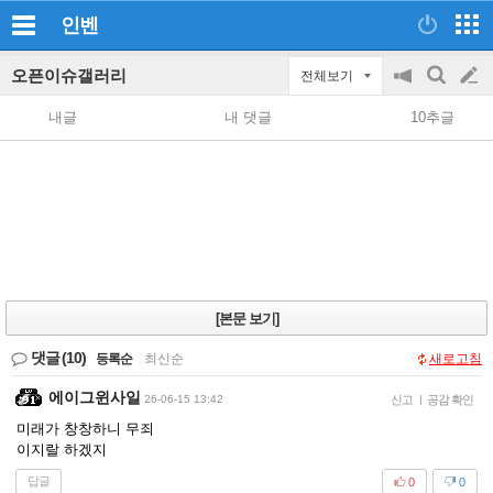
인벤
오픈이슈갤러리
전체보기
공
검
글
지
색
내글
내 댓글
10추글
on/off
쓰
기
[본문 보기]
댓글
(10)
등록순
|
최신순
새로고침
에이그윈사일
26-06-15 13:42
신고
|
공감 확인
미래가 창창하니 무죄
이지랄 하겠지
답글
0
0