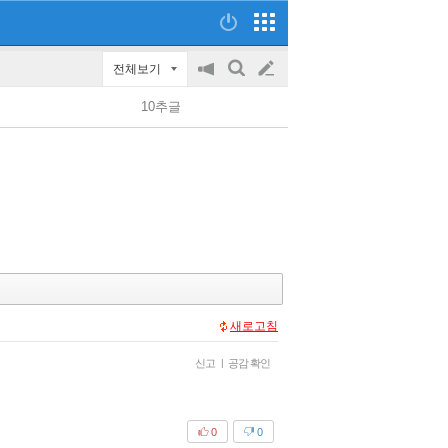
전체보기
공
검
글
지
색
10추글
on/off
쓰
기
새로고침
신고
|
공감 확인
0
0