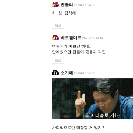
벤틀리
26-06-15 14:00
치..침..침착해..
답글
베르켈미르
26-06-15 14:07
여자애가 이쁘긴 하네..
안예뻤으면 편들어 줬을까 과연...
답글
소기애
26-06-15 14:08
사회적으로만 매장할 거 맞지?