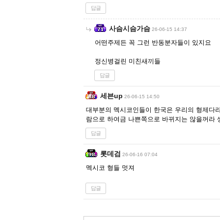
답글
사슴시슴가슴
26-06-15 14:37
어떤주제든 꼭 그런 반동분자들이 있지요
정신병걸린 미친새끼들
답글
세븐up
26-06-15 14:50
대부분의 멕시코인들이 한국은 우리의 형제다라
람으로 하여금 나쁜쪽으로 바뀌지는 않을꺼라 
답글
롯데검
26-06-16 07:04
멕시코 형들 멋져
답글