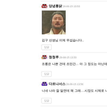
양념통닭
26-06-15 13:53
김구 선생님 이제 무섭습니다..
답글
청청루
26-06-15 13:55
조롱은 나쁜 건데 조만간... 아 그 정도는 아닌
답글
다르나서스
26-06-15 13:56
니네 나라 잘 알껀데 왜 그래....시장도 시체로 
답글