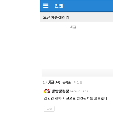
인벤
오픈이슈갤러리
내글
댓글
(14)
등록순
|
최신순
뿡빵뿡뿡뿡
26-06-15 13:52
조만간 진짜 시신으로 발견될지도 모르겠네
답글