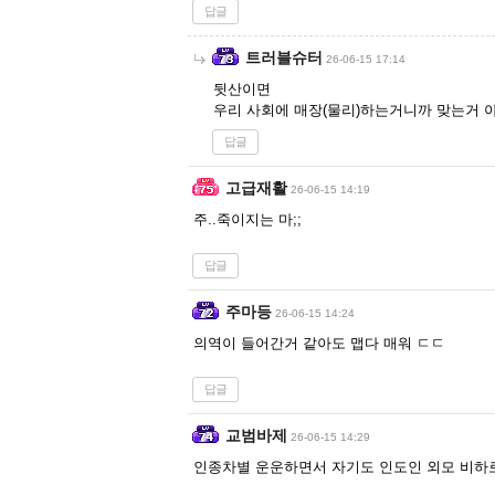
답글
트러블슈터
26-06-15 17:14
뒷산이면
우리 사회에 매장(물리)하는거니까 맞는거 
답글
고급재활
26-06-15 14:19
주..죽이지는 마;;
답글
주마등
26-06-15 14:24
의역이 들어간거 같아도 맵다 매워 ㄷㄷ
답글
교범바제
26-06-15 14:29
인종차별 운운하면서 자기도 인도인 외모 비하