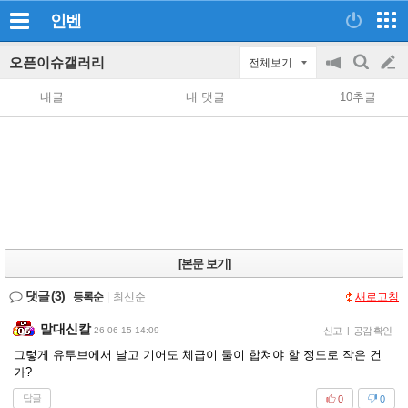
인벤
오픈이슈갤러리
전체보기
공
검
글
지
색
내글
내 댓글
10추글
on/off
쓰
기
[본문 보기]
댓글
(3)
등록순
|
최신순
새로고침
말대신칼
26-06-15 14:09
신고
|
공감 확인
그렇게 유투브에서 날고 기어도 체급이 둘이 합쳐야 할 정도로 작은 건
가?
답글
0
0