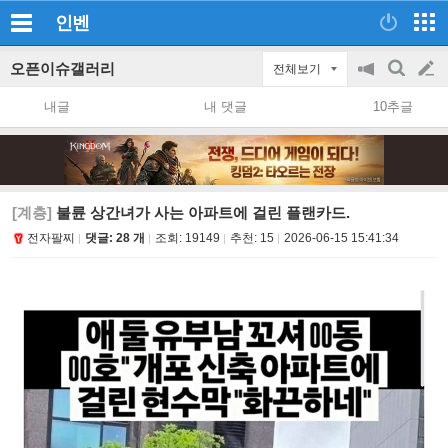
인벤
오픈이슈갤러리
전체보기
공
검
글
지
색
내글
내 댓글
10추글
on/off
쓰
기
[계층]
불륜 상간녀가 사는 아파트에 걸린 플랜카드.
전자팔찌
댓글: 28 개
조회:
19149
추천:
15
2026-06-15 15:41:34