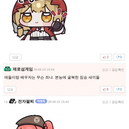
답글
2
0
제로섬게임
26-06-15 15:44
신고
|
공감 확인
애들이랑 배우자는 무슨 죄냐. 본능에 굴복한 짐승 새끼들
답글
5
0
전자팔찌
26-06-15 15:44
신고
|
공감 확인