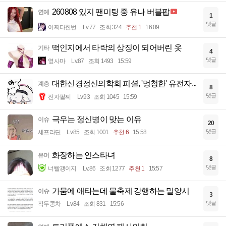
260808 있지 팬미팅 중 유나 버블팝
연예
1
댓글
어쩌다한번
Lv.77
조회 324
추천 1
16:09
떡인지에서 타락의 상징이 되어버린 옷
기타
4
댓글
옆사마
Lv.87
조회 1493
15:59
대한신경정신의학회 피셜, '멍청한' 유전자...
계층
8
댓글
전자팔찌
Lv.93
조회 1045
15:59
극우는 정신병이 맞는 이유
이슈
20
댓글
세프라딘
Lv.85
조회 1001
추천 6
15:58
화장하는 인스타녀
유머
8
댓글
너빨갱이지
Lv.86
조회 1277
추천 1
15:57
가뭄에 애타는데 물축제 강행하는 밀양시
이슈
3
댓글
작두콩차
Lv.84
조회 831
15:56