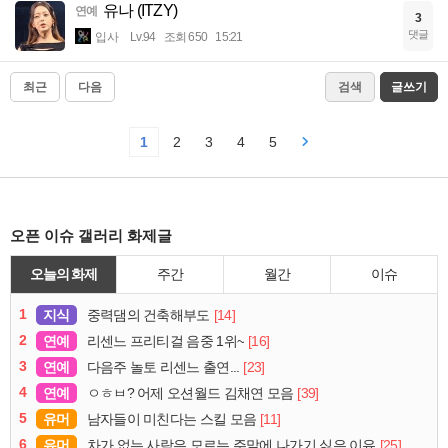
유나 (ITZY)
연예
3
댓글
입사
Lv.94
조회 650
15:21
최근
다음
검색
글쓰기
1
2
3
4
5
오픈 이슈 갤러리 화제글
오늘의 화제
주간
월간
이슈
1
지식
[14]
중력댐의 건축해부도
2
연예
[16]
리센느 프리티걸 음중 1위~
3
연예
[23]
다음주 놀토 리센느 출연...
4
연예
[39]
ㅇㅎㅂ? 어제 오션월드 김채연 모음
5
유머
[11]
남자들이 미친다는 스킬 모음
6
유머
[25]
차가 없는 사람은 모르는 주말에 나가기 싫은 이유