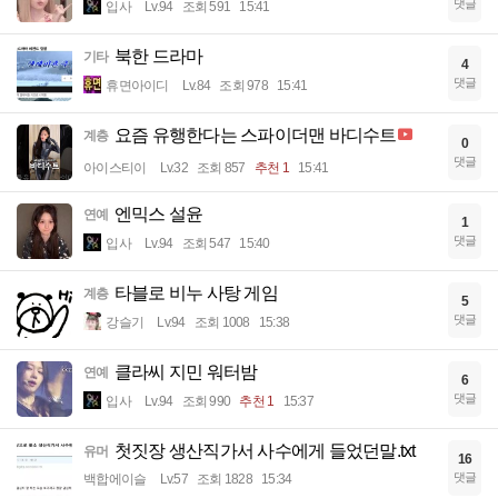
댓글
입사
Lv.94
조회 591
15:41
북한 드라마
기타
4
댓글
휴면아이디
Lv.84
조회 978
15:41
요즘 유행한다는 스파이더맨 바디수트
계층
0
댓글
아이스티이
Lv.32
조회 857
추천 1
15:41
엔믹스 설윤
연예
1
댓글
입사
Lv.94
조회 547
15:40
타블로 비누 사탕 게임
계층
5
댓글
강슬기
Lv.94
조회 1008
15:38
클라씨 지민 워터밤
연예
6
댓글
입사
Lv.94
조회 990
추천 1
15:37
첫짓장 생산직가서 사수에게 들었던말.txt
유머
16
댓글
백합에이슬
Lv.57
조회 1828
15:34