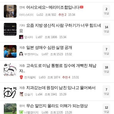
어서오세요~ 메리미조합입니다
연예
2
댓글
아이스티이
Lv.32
조회 502
추천 2
15:34
요즘 지방 생산직 사람 구하기가 너무 힘드네
기타
14
요
댓글
옆사마
Lv.87
조회 1806
15:34
일본 성매수 심판 실명 공개
계층
7
댓글
부엔까미노
Lv.87
조회 1523
15:32
고속도로 미납 통행료 징수에 개빡친 체납
계층
18
자..
댓글
전자팔찌
Lv.93
조회 1874
추천 4
15:31
치과갔는데 원장이 남친 있냐고 물어봐서
계층
7
댓글
강슬기
Lv.94
조회 1941
15:29
무슨 말인지 몰라도 이해가 되는영상
유머
12
댓글
너빨갱이지
Lv.86
조회 1335
15:28