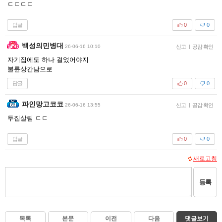
ㄷㄷㄷㄷ
답글
0
0
백성의민병대
26-06-16 10:10
신고
|
공감 확인
자기집에도 하나 걸었어야지
불륜상간남으로
답글
0
0
파인망고코코
26-06-16 13:55
신고
|
공감 확인
두집살림 ㄷㄷ
답글
0
0
새로고침
등록
목록
본문
이전
다음
댓글보기