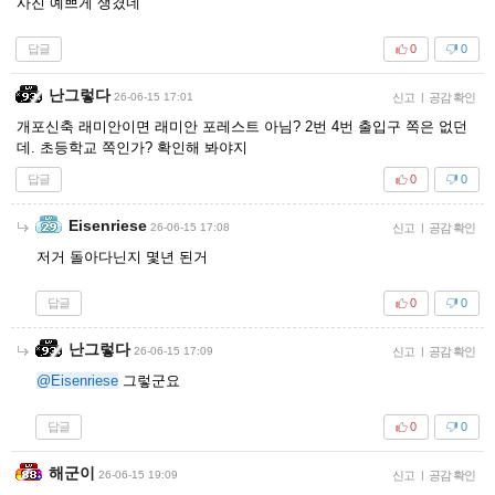
사진 예쁘게 생겼네
답글
0
0
난그렇다
26-06-15 17:01
신고
|
공감 확인
개포신축 래미안이면 래미안 포레스트 아님? 2번 4번 출입구 쪽은 없던
데. 초등학교 쪽인가? 확인해 봐야지
답글
0
0
Eisenriese
26-06-15 17:08
신고
|
공감 확인
저거 돌아다닌지 몇년 된거
답글
0
0
난그렇다
26-06-15 17:09
신고
|
공감 확인
@Eisenriese
그렇군요
답글
0
0
해군이
26-06-15 19:09
신고
|
공감 확인