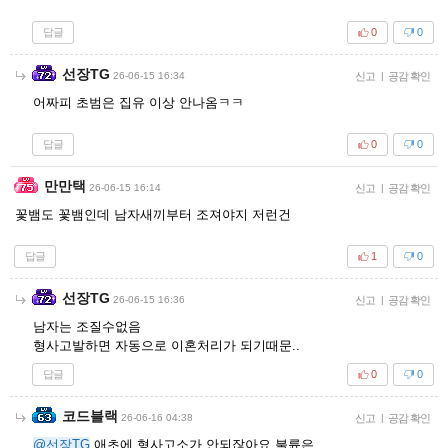
답글
0
0
선장TG
26-06-15 16:34
신고
|
공감 확인
어짜피 초범은 집유 이상 안나옴ㅋㅋ
답글
0
0
만만택
26-06-15 16:14
신고
|
공감 확인
꽃뱀도 꽃뱀인데 남자새끼부터 조져야지 저런건
답글
1
0
선장TG
26-06-15 16:36
신고
|
공감 확인
남자는 조질수없음
형사고발하면 자동으로 이혼처리가 되기때문..
답글
0
0
코드블랙
26-06-16 04:38
신고
|
공감 확인
@선장TG
애초에 형사고소가 안되잖아요 불륜은