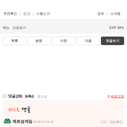
추천확인
신고
스팸신고
공유
스크랩
메뉴
인장보기
EXP 38%
목록
본문
이전
다음
댓글쓰기
댓글
(28)
등록순
|
최신순
새로고침
제로섬게임
26-06-15 15:44
신고
|
공감 확인