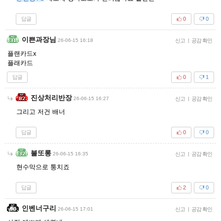
답글
0
0
이쁜과장님
26-06-15 16:18
신고
|
공감 확인
플랜카드x
플래카드
답글
0
1
진상처리반장
26-06-15 16:27
신고
|
공감 확인
그리고 저건 배너
답글
0
0
불또롱
26-06-15 16:35
신고
|
공감 확인
현수막으로 퉁치죠
답글
2
0
인벤너구리
26-06-15 17:01
신고
|
공감 확인