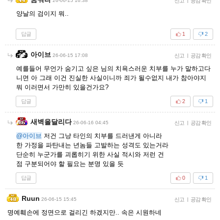
26-06-15 16:38
신고
|
공감 확인
양날의 검이지 뭐..
답글
1
2
아이브
26-06-15 17:08
신고
|
공감 확인
예를들어 무언가 숨기고 싶은 님의 치욕스러운 치부를 누가 말하고다
니면 아 그래 이건 진실한 사실이니까 죄가 될수없지 내가 참아야지
뭐 이러면서 가만히 있을건가요?
답글
2
1
새벽을달리다
26-06-16 04:45
신고
|
공감 확인
@아이브
저건 그냥 타인의 치부를 드러낸게 아니라
한 가정을 파탄내는 년놈들 고발하는 성격도 있는거라
단순히 누군가를 괴롭히기 위한 사실 적시와 저런 건
점 구분되어야 할 필요는 분명 있을 듯
답글
0
1
Ruun
26-06-15 15:45
신고
|
공감 확인
명예훼손에 정면으로 걸리긴 하겠지만.. 속은 시원하네