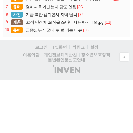
7
유머
[26]
얼마나 화가났는지 감도 안옴
8
사진
[34]
지금 북한 삼지연시 지역 날씨
9
계층
[12]
30점 만점에 29점을 쏘다니 대단하시네요.jpg
10
유머
[16]
군종신부가 군대 두 번 가는 이유
로그인
PC화면
퀵링크
설정
청소년보호정책
이용약관
개인정보처리방침
▲
불법촬영물신고안내
(주)
인
벤