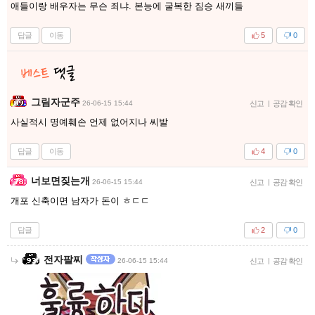
애들이랑 배우자는 무슨 죄냐. 본능에 굴복한 짐승 새끼들
답글
이동
5
0
그림자군주
26-06-15 15:44
신고
|
공감 확인
사실적시 명예훼손 언제 없어지나 씨발
답글
이동
4
0
너보면짖는개
26-06-15 15:44
신고
|
공감 확인
개포 신축이면 남자가 돈이 ㅎㄷㄷ
답글
2
0
전자팔찌
26-06-15 15:44
신고
|
공감 확인