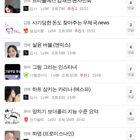
트리플에스 김채연 팬사인회
연예
4
댓글
입사
Lv.94
조회 794
추천 2
15:52
사기당한 돈도 찾아주는 우체국.news
감동
3
댓글
달섭지롱
Lv.94
조회 939
추천 1
15:51
설윤 버블 (엔믹스)
연예
4
댓글
입사
Lv.94
조회 589
15:48
그림 그리는 인스타녀
유머
7
댓글
너빨갱이지
Lv.86
조회 1039
추천 1
15:48
하트 삼키는 카리나 (에스파)
연예
2
댓글
입사
Lv.94
조회 810
15:45
양치기 보더콜리 지능 수준 요약.
유머
6
댓글
전자팔찌
Lv.93
조회 1648
15:41
하영 (프로미스나인)
연예
2