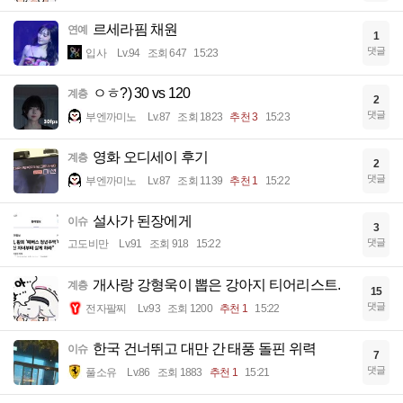
르세라핌 채원
연예
1
댓글
입사
Lv.94
조회 647
15:23
ㅇㅎ?) 30 vs 120
계층
2
댓글
부엔까미노
Lv.87
조회 1823
추천 3
15:23
영화 오디세이 후기
계층
2
댓글
부엔까미노
Lv.87
조회 1139
추천 1
15:22
설사가 된장에게
이슈
3
댓글
고도비만
Lv.91
조회 918
15:22
개사랑 강형욱이 뽑은 강아지 티어리스트.
계층
15
댓글
전자팔찌
Lv.93
조회 1200
추천 1
15:22
한국 건너뛰고 대만 간 태풍 돌핀 위력
이슈
7
댓글
풀소유
Lv.86
조회 1883
추천 1
15:21