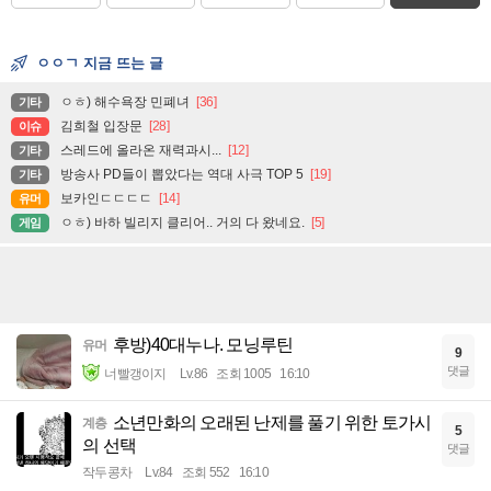
ㅇㅇㄱ 지금 뜨는 글
ㅇㅎ) 해수욕장 민폐녀
[36]
기타
김희철 입장문
[28]
이슈
스레드에 올라온 재력과시...
[12]
기타
방송사 PD들이 뽑았다는 역대 사극 TOP 5
[19]
기타
보카인ㄷㄷㄷㄷ
[14]
유머
ㅇㅎ) 바하 빌리지 클리어.. 거의 다 왔네요.
[5]
게임
후방)40대누나. 모닝루틴
유머
9
댓글
너빨갱이지
Lv.86
조회 1005
16:10
소년만화의 오래된 난제를 풀기 위한 토가시
계층
5
의 선택
댓글
작두콩차
Lv.84
조회 552
16:10