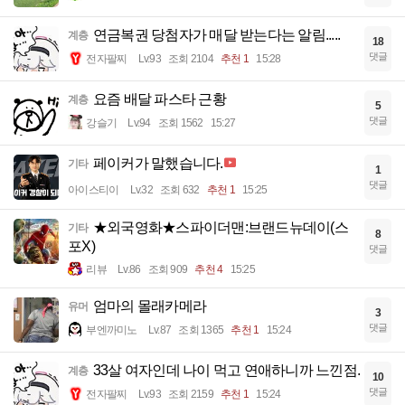
연금복권 당첨자가 매달 받는다는 알림.....
계층
18
댓글
전자팔찌
Lv.93
조회 2104
추천 1
15:28
요즘 배달 파스타 근황
계층
5
댓글
강슬기
Lv.94
조회 1562
15:27
페이커가 말했습니다.
기타
1
댓글
아이스티이
Lv.32
조회 632
추천 1
15:25
★외국영화★스파이더맨:브랜드뉴데이(스
기타
8
포X)
댓글
리뷰
Lv.86
조회 909
추천 4
15:25
엄마의 몰래카메라
유머
3
댓글
부엔까미노
Lv.87
조회 1365
추천 1
15:24
33살 여자인데 나이 먹고 연애하니까 느낀점.
계층
10
댓글
전자팔찌
Lv.93
조회 2159
추천 1
15:24