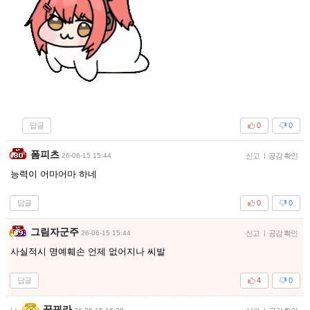
답글
0
0
폼피츠
26-06-15 15:44
신고
|
공감 확인
능력이 어마어마 하네
답글
0
0
그림자군주
26-06-15 15:44
신고
|
공감 확인
사실적시 명예훼손 언제 없어지나 씨발
답글
4
0
꿈꿔라