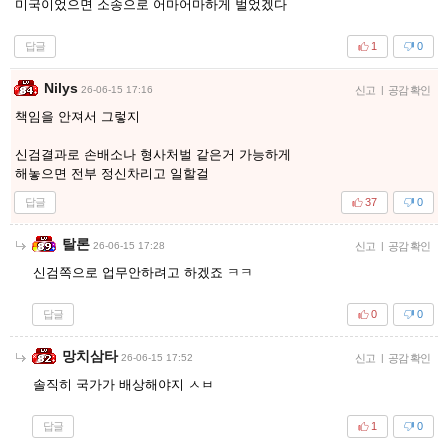
미국이었으면 소송으로 어마어마하게 벌었겠다
답글
1
0
Nilys
26-06-15 17:16
신고
|
공감 확인
책임을 안져서 그렇지
신검결과로 손배소나 형사처벌 같은거 가능하게
해놓으면 전부 정신차리고 일할걸
답글
37
0
탈론
26-06-15 17:28
신고
|
공감 확인
신검쪽으로 업무안하려고 하겠죠 ㅋㅋ
답글
0
0
망치삼타
26-06-15 17:52
신고
|
공감 확인
솔직히 국가가 배상해야지 ㅅㅂ
답글
1
0