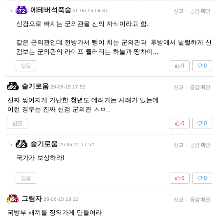
에테버석죽숨
26-06-16 04:37
신고
|
공감 확인
신검으로 빠지는 군의관을 신의 자식이라고 함.
같은 군의관인데 전방가서 뺑이 치는 군의관과 후방에서 널럴하게 신
검보는 군의관의 라이프 퀄러티는 하늘과 땅차이...
답글
0
0
슬기로움
26-06-15 17:52
신고
|
공감 확인
진짜 찢어지게 가난한 청년도 데려가는 사례가 있는데
이런 경우는 진짜 신검 군의관 ㅅㅂ..
답글
0
0
슬기로움
26-06-15 17:52
신고
|
공감 확인
국가가 보상하라!
답글
0
0
그림자
26-06-15 18:12
신고
|
공감 확인
국방부 새끼들 징역가게 만들어라