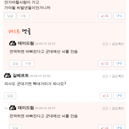
안가야할사람이 가고
가야될 씨발년들이안가니까
답글
이동
31
1
데이드림
26-06-15 16:57
신고
|
공감 확인
전역하면 바빠진다고 군대에선 뇌를 안씀
답글
이동
11
0
길베르트
26-06-15 16:56
신고
|
공감 확인
의사도 군대가면 빡대가리가 되나요?
답글
1
0
데이드림
26-06-15 16:57
신고
|
공감 확인
전역하면 바빠진다고 군대에선 뇌를 안씀
답글
11
0