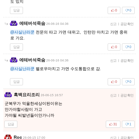
도 있지
답글
0
0
에테버석죽숨
26-06-16 04:36
신고
|
공감 확인
@사실난라쿤
전문의 따고 가면 대위고, 인턴만 마치고 가면 중위
로 가요.
답글
0
0
에테버석죽숨
26-06-16 04:36
신고
|
공감 확인
@사실난라쿤
펠로우마치고 가면 수도통합으로 감.
답글
0
0
흑백요리조리
26-06-15 16:57
신고
|
공감 확인
군복무가 억울한세상이된이유는
안가야할사람이 가고
가야될 씨발년들이안가니까
답글
31
1
Roc
26-06-15 17:00
신고
|
공감 확인