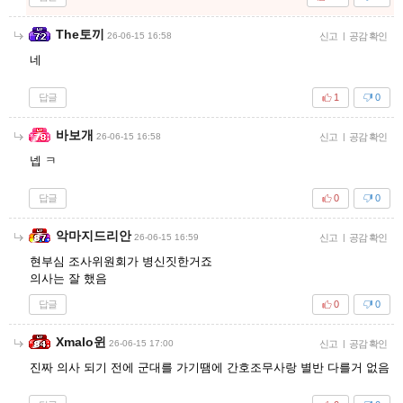
The토끼
26-06-15 16:58
신고
|
공감 확인
네
답글
1
0
바보개
26-06-15 16:58
신고
|
공감 확인
넵 ㅋ
답글
0
0
악마지드리안
26-06-15 16:59
신고
|
공감 확인
현부심 조사위원회가 병신짓한거죠
의사는 잘 했음
답글
0
0
Xmalo윈
26-06-15 17:00
신고
|
공감 확인
진짜 의사 되기 전에 군대를 가기땜에 간호조무사랑 별반 다를거 없음