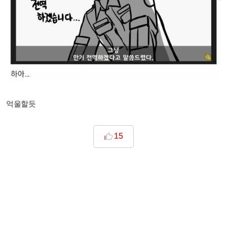
억울할듯
15