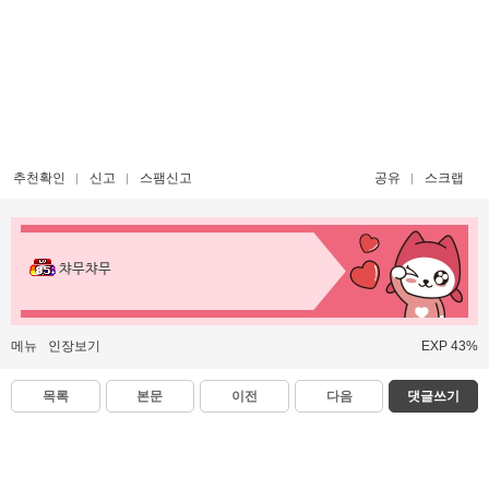
추천확인
신고
스팸신고
공유
스크랩
챠무챠무
메뉴
인장보기
EXP 43%
목록
본문
이전
다음
댓글쓰기