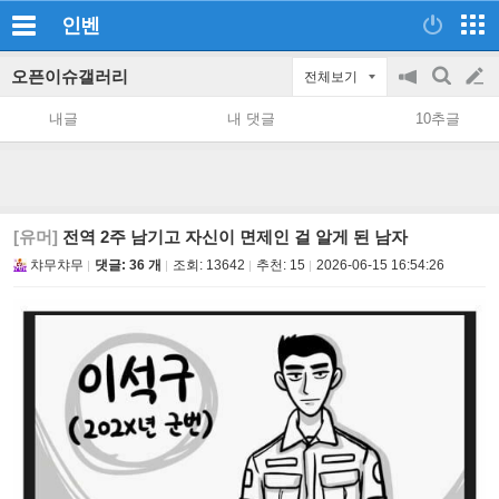
인벤
오픈이슈갤러리
전체보기
공
검
글
지
색
내글
내 댓글
10추글
on/off
쓰
기
[유머]
전역 2주 남기고 자신이 면제인 걸 알게 된 남자
챠무챠무
댓글: 36 개
조회:
13642
추천:
15
2026-06-15 16:54:26