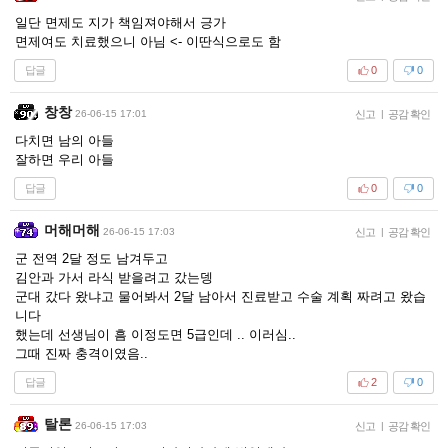
일단 면제도 지가 책임져야해서 긍가
면제여도 치료했으니 아님 <- 이딴식으로도 함
답글
0
0
창창
26-06-15 17:01
신고
|
공감 확인
다치면 남의 아들
잘하면 우리 아들
답글
0
0
머해머해
26-06-15 17:03
신고
|
공감 확인
군 전역 2달 정도 남겨두고
김안과 가서 라식 받을려고 갔는뎅
군대 갔다 왔냐고 물어봐서 2달 남아서 진료받고 수술 계획 짜려고 왔습
니다
했는데 선생님이 흠 이정도면 5급인데 .. 이러심..
그때 진짜 충격이였음..
답글
2
0
탈론
26-06-15 17:03
신고
|
공감 확인