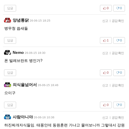
답글
0
0
양념통닭
26-06-15 18:25
신고
|
공감 확인
병무청 씁새들
답글
1
0
Nemo
26-06-15 18:30
신고
|
공감 확인
폰 빌레브란트 병인가?
답글
0
0
의식을넘어서
26-06-15 18:46
신고
|
공감 확인
으이구
답글
0
0
사람아니야
26-06-16 10:36
신고
|
공감 확인
하진짜개자식들임. 태풍인데 동원훈련 가냐고 물어보니까 그렇대서 강원