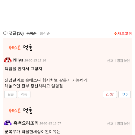
댓글
(36)
등록순
|
최신순
새로고침
Nilys
26-06-15 17:16
신고
|
공감 확인
책임을 안져서 그렇지
신검결과로 손배소나 형사처벌 같은거 가능하게
해놓으면 전부 정신차리고 일할걸
답글
이동
37
0
흑백요리조리
26-06-15 16:57
신고
|
공감 확인
군복무가 억울한세상이된이유는