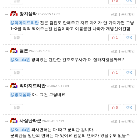
답글
0
0
망치삼타
26-06-15 17:03
신고
|
공감 확인
@악마지드리안
전문 검진도 안해주고 자료 자기가 안 가져가면 그냥
1~3급 띡띡 찍어주는걸 신검이라고 이름붙인 나라가 개병신이긴함.
답글
1
0
탈론
26-06-15 17:03
신고
|
공감 확인
@Xmalo윈
경력있는 왠만한 간호조무사가 더 잘하지않을까요?
답글
1
0
악마지드리안
26-06-15 17:03
신고
|
공감 확인
@망치삼타
아.. 그건 그렇네요
답글
0
0
사실난라쿤
26-06-15 17:21
신고
|
공감 확인
@Xmalo윈
의사면허는 다 따고 군의관 갑니다...
군의관들 일반의 면허는 다 있어요 전문의 면허가 있을수도 없을수