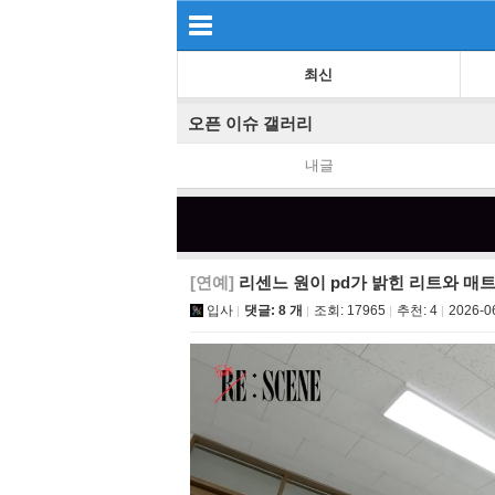
최신
오픈 이슈 갤러리
내글
[연예]
리센느 원이 pd가 밝힌 리트와 매
입사
댓글: 8 개
조회:
17965
추천:
4
2026-0