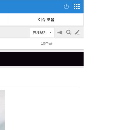
이슈 모음
전체보기
공
검
글
지
색
10추글
on/off
쓰
기