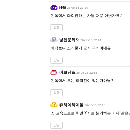
H솔
26-06-15 22:14
왼쪽에서 좌회전하는 차들 때문 아닌가요?
답글
닝겐문화재
26-06-15 22:14
바닥보니 꼬리물기 금지 구역이네유
답글
아브낭뜨
26-06-15 22:15
왼쪽에서 오는 좌회전이 있는거아님?
답글
츄하이하이볼
26-06-15 22:16
엥 고속도로로 치면 Y자로 분기하는 거나 같은
답글