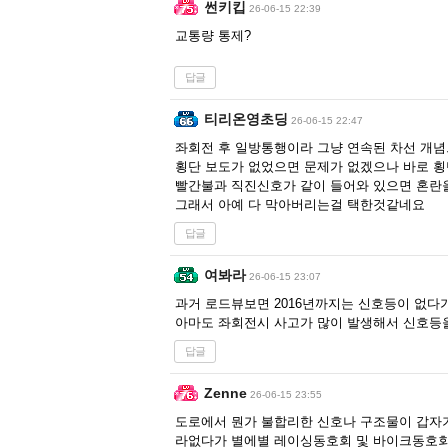
썬키킵
26-06-15 22:39
교통량 통제?
답글
티리온영초딩
26-06-15 22:47
좌회전 후 일방통행이라 그냥 연속된 차선 개념
횡단 보도가 없었으면 문제가 없겠으나 바로 횡
빨간불과 직진신호가 같이 들어와 있으면 혼란
그래서 아예 다 막아버리는걸 택한것같네요
답글
여봐라
26-06-15 23:07
과거 로드뷰보면 2016년까지는 신호등이 없다가
아마도 좌회전시 사고가 많이 발생해서 신호등
답글
Zenne
26-06-15 23:55
도로에서 뭔가 불합리한 신호나 구조물이 갑자
라없다가 별에별 레이싱동호회 및 바이크동호