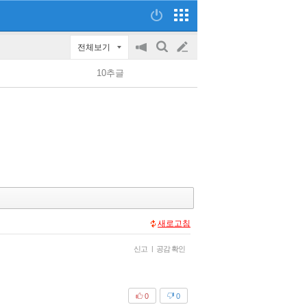
전체보기
공
검
글
지
색
10추글
on/off
쓰
기
새로고침
신고
|
공감 확인
0
0