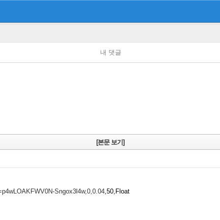
내 댓글
[본문 보기]
&p=p4wLOAKFWV0N-Sngox3l4w,0,0.04
,50,Float