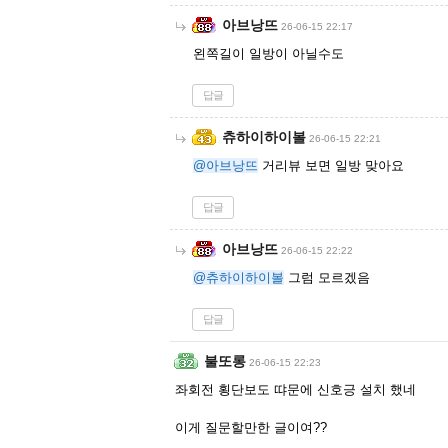
아브낭뜨
26-06-15 22:17
왼쪽길이 일방이 아닐수도
답글
츄하이하이볼
26-06-15 22:21
@아브낭뜨
거리뷰 보면 일방 맞아요
답글
아브낭뜨
26-06-15 22:22
@츄하이하이볼
그럼 모르겠음
답글
불또롱
26-06-15 22:23
좌회전 횡단보도 땨문에 신호긍 설치 했네
이게 질문할만한 글이여??