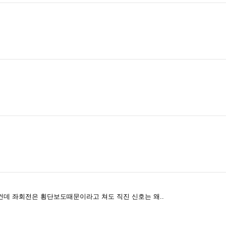
건데 좌회전은 횡단보도때문이라고 쳐도 직진 신호는 왜..