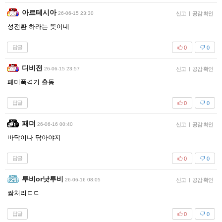
아르테시아
26-06-15 23:30
신고
|
공감 확인
성전환 하라는 뜻이네
답글
0
0
디비전
26-06-15 23:57
신고
|
공감 확인
페미폭격기 출동
답글
0
0
패더
26-06-16 00:40
신고
|
공감 확인
바닥이나 닦아야지
답글
0
0
투비or낫투비
26-06-16 08:05
신고
|
공감 확인
짬처리ㄷㄷ
답글
0
0