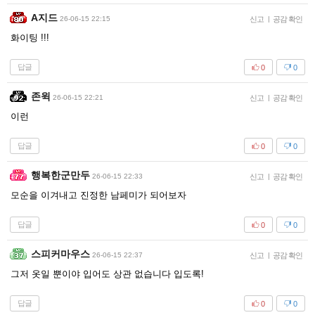
A지드
26-06-15 22:15
신고
|
공감 확인
화이팅 !!!
답글
0
0
존윅
26-06-15 22:21
신고
|
공감 확인
이런
답글
0
0
행복한군만두
26-06-15 22:33
신고
|
공감 확인
모순을 이겨내고 진정한 남페미가 되어보자
답글
0
0
스피커마우스
26-06-15 22:37
신고
|
공감 확인
그저 옷일 뿐이야 입어도 상관 없습니다 입도록!
답글
0
0