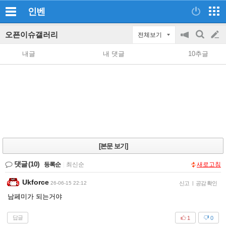
인벤
오픈이슈갤러리
전체보기
공
검
글
지
색
내글
내 댓글
10추글
on/off
쓰
기
[본문 보기]
댓글
(10)
등록순
|
최신순
새로고침
Ukforce
26-06-15 22:12
신고
|
공감 확인
남페미가 되는거야
답글
1
0