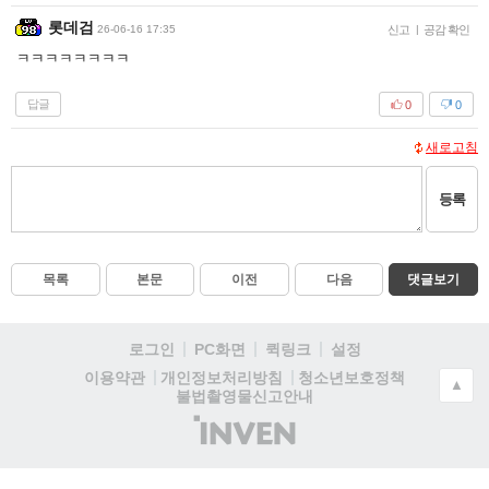
롯데검
26-06-16 17:35
신고
|
공감 확인
ㅋㅋㅋㅋㅋㅋㅋㅋ
답글
0
0
새로고침
등록
목록
본문
이전
다음
댓글보기
로그인
PC화면
퀵링크
설정
청소년보호정책
이용약관
개인정보처리방침
▲
불법촬영물신고안내
(주)
인
벤