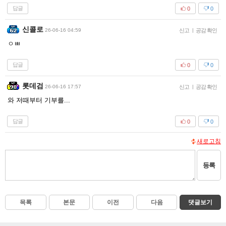
답글
0
0
신콜로
26-06-16 04:59
신고
|
공감 확인
ㅇㅃ
답글
0
0
롯데검
26-06-16 17:57
신고
|
공감 확인
와 저때부터 기부를...
답글
0
0
새로고침
등록
목록
본문
이전
다음
댓글보기