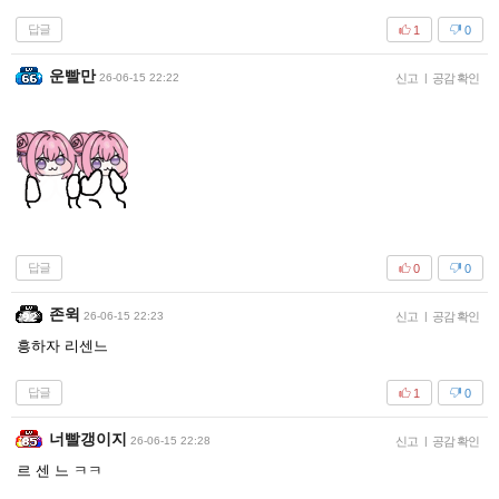
답글
1
0
운빨만
26-06-15 22:22
신고
|
공감 확인
답글
0
0
존윅
26-06-15 22:23
신고
|
공감 확인
흥하자 리센느
답글
1
0
너빨갱이지
26-06-15 22:28
신고
|
공감 확인
르 센 느 ㅋㅋ