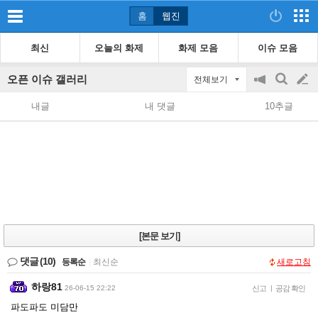
홈
웹진
최신
오늘의 화제
화제 모음
이슈 모음
오픈 이슈 갤러리
전체보기
공
검
글
지
색
내글
내 댓글
10추글
on/off
쓰
기
[본문 보기]
댓글
(10)
등록순
|
최신순
새로고침
하랑81
26-06-15 22:22
신고
|
공감 확인
파도파도 미담만