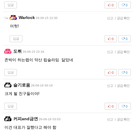
답글
0
0
Warlock
26-06-15 22:30
신고
|
공감 확인
어헛!
답글
0
0
도뤼
26-06-15 22:34
신고
|
공감 확인
존박이 하는랩이 약산 립슬라임 닮았네
답글
0
0
슬기로움
26-06-16 00:16
신고
|
공감 확인
크게 될 친구들이야!
답글
0
0
커피and금연
26-06-16 03:03
신고
|
공감 확인
이건 대표가 잘했다고 해야 함