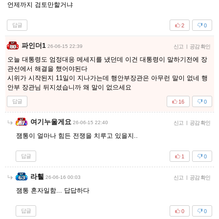
언제까지 검토만할거냐
답글
2
0
파인더1
26-06-15 22:39
신고
|
공감 확인
오늘 대통령도 엄정대응 메세지를 냈던데 이건 대통령이 말하기전에 장
관선에서 해결을 했어야된다
시위가 시작된지 11일이 지나가는데 행안부장관은 아무런 말이 없네 행
안부 장관님 뒤지셨습니까 왜 말이 없으세요
답글
16
0
여기누울게요
26-06-15 22:40
신고
|
공감 확인
잼통이 얼마나 힘든 전쟁을 치루고 있을지..
답글
1
0
라휄
26-06-16 00:03
신고
|
공감 확인
잼통 혼자일함... 답답하다
답글
0
0