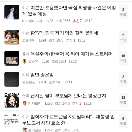
여론만 조용했다면 국짐 최영중 사건은 이렇
이슈
2
게 됐을 예정…
댓글
머머머머머며
Lv.38
조회 1556
추천 7
12:13
황??? : 팀쿡 저거 영업 절라 못하네
이슈
5
댓글
고도비만
Lv.91
조회 2076
추천 1
12:12
욕설주의) 한국어 욕 티어 매기는 스트리머
유머
16
댓글
풀소유
Lv.86
조회 1994
12:12
알면 좋은말
지식
2
댓글
봄봄봉필
Lv.31
조회 941
12:11
납치된 딸이 부모님께 보내는 영상편지.
연예
13
댓글
전자팔찌
Lv.93
조회 2448
추천 1
12:11
범죄자가 교도관을 X로 알더라”…대통령 업
이슈
6
무보고서 시민 호소 外
댓글
슬기로움
Lv.92
조회 1245
12:11