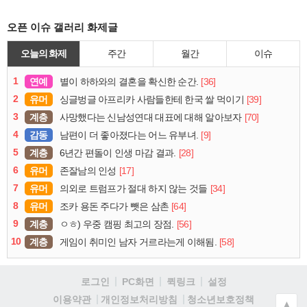
오픈 이슈 갤러리 화제글
오늘의 화제
주간
월간
이슈
1
연예
[36]
별이 하하와의 결혼을 확신한 순간.
2
유머
[39]
싱글벙글 아프리카 사람들한테 한국 쌀 먹이기
3
계층
[70]
사망했다는 신남성연대 대표에 대해 알아보자
4
감동
[9]
남편이 더 좋아졌다는 어느 유부녀.
5
계층
[28]
6년간 편돌이 인생 마감 결과.
6
유머
[17]
존잘남의 인성
7
유머
[34]
의외로 트럼프가 절대 하지 않는 것들
8
유머
[64]
조카 용돈 주다가 뺏은 삼촌
9
계층
[56]
ㅇㅎ) 우중 캠핑 최고의 장점.
10
계층
[58]
게임이 취미인 남자 거르라는게 이해됨.
로그인
PC화면
퀵링크
설정
청소년보호정책
이용약관
개인정보처리방침
▲