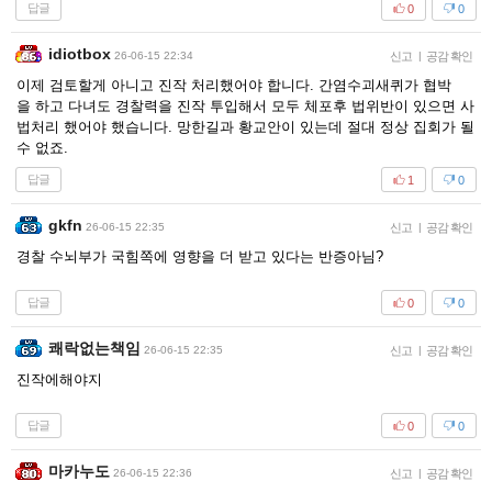
답글
0
0
idiotbox
26-06-15 22:34
신고
|
공감 확인
이제 검토할게 아니고 진작 처리했어야 합니다. 간염수괴새퀴가 협박
을 하고 다녀도 경찰력을 진작 투입해서 모두 체포후 법위반이 있으면 사
법처리 했어야 했습니다. 망한길과 황교안이 있는데 절대 정상 집회가 될
수 없죠.
답글
1
0
gkfn
26-06-15 22:35
신고
|
공감 확인
경찰 수뇌부가 국힘쪽에 영향을 더 받고 있다는 반증아님?
답글
0
0
쾌락없는책임
26-06-15 22:35
신고
|
공감 확인
진작에해야지
답글
0
0
마카누도
26-06-15 22:36
신고
|
공감 확인