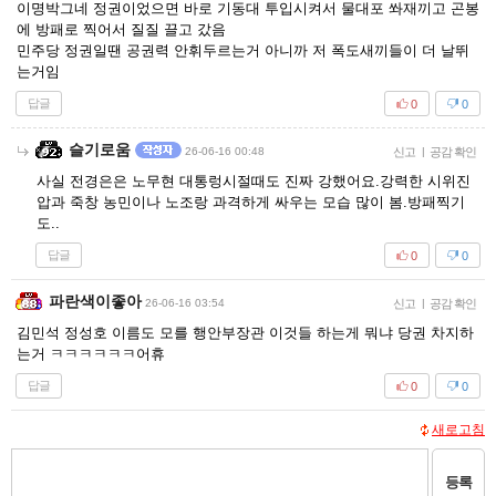
이명박그네 정권이었으면 바로 기동대 투입시켜서 물대포 쏴재끼고 곤봉
에 방패로 찍어서 질질 끌고 갔음
민주당 정권일땐 공권력 안휘두르는거 아니까 저 폭도새끼들이 더 날뛰
는거임
답글
0
0
슬기로움
26-06-16 00:48
신고
|
공감 확인
사실 전경은은 노무현 대통렁시절때도 진짜 강했어요.강력한 시위진
압과 죽창 농민이나 노조랑 과격하게 싸우는 모습 많이 봄.방패찍기
도..
답글
0
0
파란색이좋아
26-06-16 03:54
신고
|
공감 확인
김민석 정성호 이름도 모를 행안부장관 이것들 하는게 뭐냐 당권 차지하
는거 ㅋㅋㅋㅋㅋㅋ어휴
답글
0
0
새로고침
등록