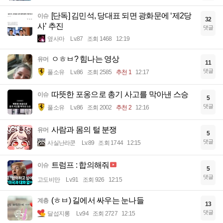
[단독] 김민석, 당대표 되면 광화문에 ‘제2당
이슈
32
사’ 추진
댓글
옆사마
Lv.87
조회 1468
12:19
ㅇㅎㅂ? 힘나는 영상
유머
11
댓글
풀소유
Lv.86
조회 2585
추천 1
12:17
따뜻한 포옹으로 총기 사고를 막아낸 스승
이슈
5
댓글
풀소유
Lv.86
조회 2002
추천 2
12:16
사람과 몸의 털 분쟁
유머
5
댓글
사실난라쿤
Lv.89
조회 1744
12:15
트럼프 : 합의해줘
이슈
5
댓글
고도비만
Lv.91
조회 926
12:15
(ㅎㅂ) 길에서 싸우는 눈나들
계층
13
댓글
달섭지롱
Lv.94
조회 2727
12:15