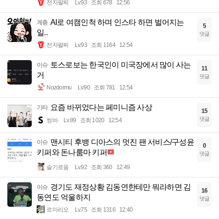
전자팔찌
Lv.93
조회 678
12:56
AI로 여캠인척 하며 인스타 하면 벌어지는
계층
5
일..
댓글
전자팔찌
Lv.93
조회 1164
12:54
토스로보는 한국인이 미국장에서 많이 사는
이슈
11
거
댓글
Nozdormu
Lv.90
조회 781
12:54
요즘 바뀌었다는 페미니즘 사상
기타
15
댓글
썽바
Lv.89
조회 1020
12:54
맨시티 후뱅 디아스의 멋진 팬 서비스/구성윤
이슈
0
키퍼와 돈나룸마 키퍼
댓글
슬기로움
Lv.92
조회 360
12:49
경기도 재정상황 김동연한테만 뭐라하면 김
이슈
16
동연도 억울하지
댓글
르마리오
Lv.75
조회 1316
12:40