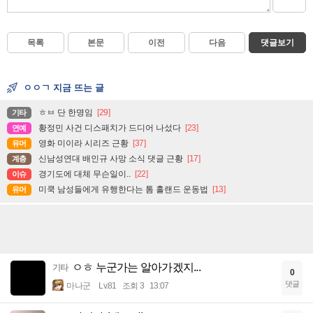
목록
본문
이전
다음
댓글보기
ㅇㅇㄱ 지금 뜨는 글
ㅎㅂ 단 한명임
[29]
기타
황정민 사건 디스패치가 드디어 나섰다
[23]
연예
영화 미이라 시리즈 근황
[37]
유머
신남성연대 배인규 사망 소식 댓글 근황
[17]
계층
경기도에 대체 무슨일이..
[22]
이슈
미쿡 남성들에게 유행한다는 톰 홀랜드 운동법
[13]
유머
ㅇㅎ 누군가는 알아가겠지...
기타
0
댓글
마나군
Lv.81
조회 3
13:07