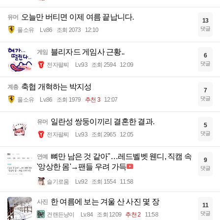
오늘만 버티면 이제 여름 끝납니다.
유머
13
댓글
풀소유
Lv.86
조회 2073
12:10
블리자드 게임사 근황..
게임
6
댓글
전자팔찌
Lv.93
조회 2594
12:09
축협 개혁하는 박지성
계층
7
댓글
풀소유
Lv.86
조회 1979
추천 3
12:07
일란성 쌍둥이끼리 결혼한 결과.
유머
5
댓글
전자팔찌
Lv.93
조회 2965
12:05
뼈만 남은 것 같아"…레드벨벳 웬디, 직캠 속
연예
9
'앙상한 몸'→팬들 우려 가득
댓글
슬기로움
Lv.92
조회 1554
11:58
한 여름에 보는 겨울 산 사진 몇 장
사진
11
댓글
건랜든냥이
Lv.84
조회 1209
추천 2
11:58