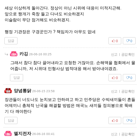
세상 이상하게 돌아간다. 정상이 아닌 시위에 대응이 미적지근해.
앞으로 짱개가 죽창 들고 다녀도 비슷하겠지
이슬람이 무단 점거해도 비슷하겠지.
행정 기관장은 구경꾼인가 ? 책임자가 아무도 없네
답글
0
0
카깅
26-06-16 00:25
신고
|
공감 확인
그래서 참다 참다 끌어내라고 요청한 거잖아요. 손해액을 협회에서 물
어줍니까, 저 시위대 민형사상 법적대응 해서 받아내야겠죠.
답글
0
0
양념통닭
26-06-15 23:58
신고
|
공감 확인
장관들이 너도나도 눈치보고 안하려고 하고 민주당은 수박새끼들이 흔들
어제끼니 총체적 난국을 해결할 방법은 매국노 새끼들 정의봉으로 뚝배
기 다 깨야한다
답글
0
0
엘지전자
26-06-16 00:41
신고
|
공감 확인