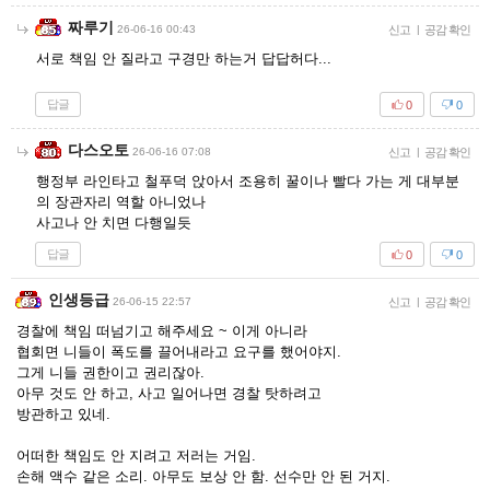
짜루기
26-06-16 00:43
신고
|
공감 확인
서로 책임 안 질라고 구경만 하는거 답답허다...
답글
0
0
다스오토
26-06-16 07:08
신고
|
공감 확인
행정부 라인타고 철푸덕 앉아서 조용히 꿀이나 빨다 가는 게 대부분
의 장관자리 역할 아니었나
사고나 안 치면 다행일듯
답글
0
0
인생등급
26-06-15 22:57
신고
|
공감 확인
경찰에 책임 떠넘기고 해주세요 ~ 이게 아니라
협회면 니들이 폭도를 끌어내라고 요구를 했어야지.
그게 니들 권한이고 권리잖아.
아무 것도 안 하고, 사고 일어나면 경찰 탓하려고
방관하고 있네.
어떠한 책임도 안 지려고 저러는 거임.
손해 액수 같은 소리. 아무도 보상 안 함. 선수만 안 된 거지.