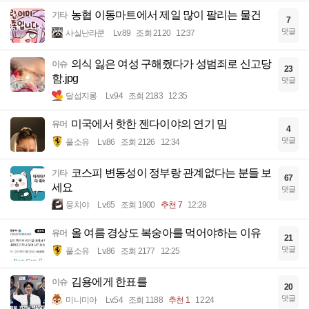
농협 이동마트에서 제일 많이 팔리는 물건
기타
7
댓글
사실난라쿤
Lv.89
조회 2120
12:37
의식 잃은 여성 구해줬다가 성범죄로 신고당
이슈
23
함.jpg
댓글
달섭지롱
Lv.94
조회 2183
12:35
미국에서 핫한 젠다이야의 연기 밈
유머
4
댓글
풀소유
Lv.86
조회 2126
12:34
코스피 변동성이 정부랑 관계없다는 분들 보
기타
67
세요
댓글
뭉치야
Lv.65
조회 1900
추천 7
12:28
올 여름 경상도 복숭아를 먹어야하는 이유
유머
21
댓글
풀소유
Lv.86
조회 2177
12:25
김용에게 한표를
이슈
20
댓글
미니미아
Lv.54
조회 1188
추천 1
12:24