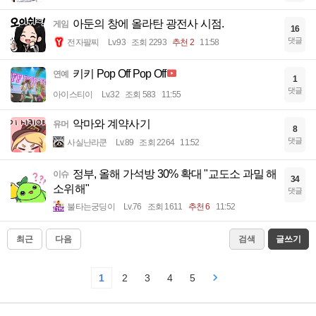
아둔의 창에 올라탄 광전사 시점.
게임
16
댓글
전자팔찌
Lv.93
조회 2293
추천 2
11:58
키키 Pop Off Pop Off
연예
1
댓글
아이스티이
Lv.32
조회 583
11:55
악마와 계약사기
유머
8
댓글
사실난라쿤
Lv.89
조회 2264
11:52
정부, 올해 가석방 30% 확대 "교도소 과밀 해
이슈
34
소위해"
댓글
불타는궁딩이
Lv.76
조회 1611
추천 6
11:52
최근
다음
검색
글쓰기
1
2
3
4
5