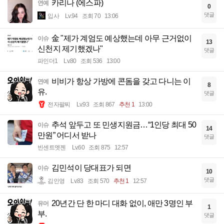
카리나 (에스파)
연예
0
댓글
입사
Lv.94
조회 70
13:06
金 "제가 계엄도 예상했는데 아무 근거없이
이슈
13
신천지 제기했겠나"
댓글
파인더1
Lv.80
조회 536
13:00
비비가 항상 가방에 콘돔을 갖고 다니는 이
연예
8
유.
댓글
전자팔찌
Lv.93
조회 867
추천 1
13:00
추석 앞두고 또 민생지원금…“1인당 최대 50
이슈
14
만원” 어디서 받나
댓글
빈센트멧젠
Lv.60
조회 875
12:57
김민석이 당대표가 되면
이슈
10
댓글
김인영
Lv.83
조회 570
추천 1
12:57
20년간 단 한 마디 대화 없이, 애만 3명인 부
유머
1
부.
댓글