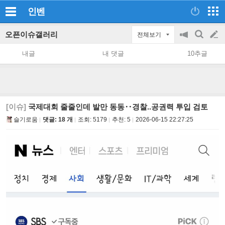
인벤
오픈이슈갤러리
전체보기
공
검
글
지
색
내글
내 댓글
10추글
on/off
쓰
기
[이슈]
국제대회 줄줄인데 발만 동동‥경찰..공권력 투입 검토
슬기로움
댓글: 18 개
조회:
5179
추천:
5
2026-06-15 22:27:25