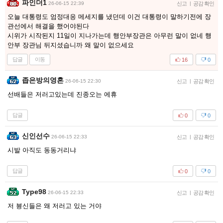
파인더1
26-06-15 22:39
신고
|
공감 확인
오늘 대통령도 엄정대응 메세지를 냈던데 이건 대통령이 말하기전에 장
관선에서 해결을 했어야된다
시위가 시작된지 11일이 지나가는데 행안부장관은 아무런 말이 없네 행
안부 장관님 뒤지셨습니까 왜 말이 없으세요
답글
이동
16
0
좁은방의영혼
26-06-15 22:30
신고
|
공감 확인
선배들은 저러고있는데 진종오는 에휴
답글
0
0
신인선수
26-06-15 22:33
신고
|
공감 확인
시발 아직도 동동거리냐
답글
0
0
Type98
26-06-15 22:33
신고
|
공감 확인
저 븅신들은 왜 저러고 있는 거야