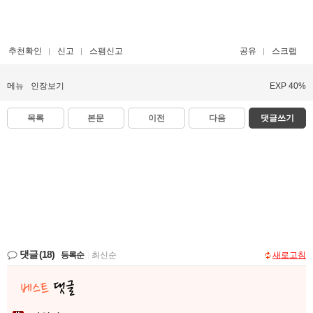
추천확인
신고
스팸신고
공유
스크랩
메뉴
인장보기
EXP 40%
목록
본문
이전
다음
댓글쓰기
댓글
(18)
등록순
|
최신순
새로고침