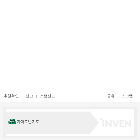
추천확인
신고
스팸신고
공유
스크랩
가마도탄지로