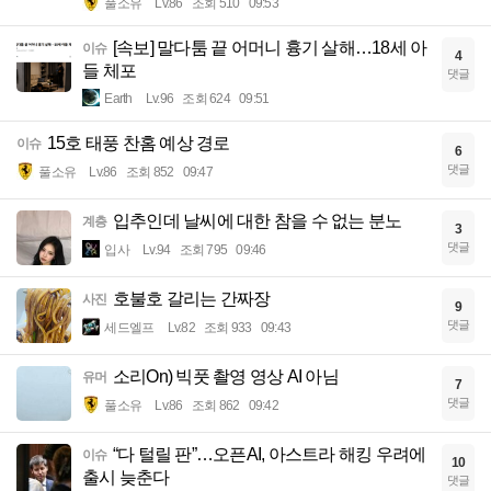
풀소유
Lv.86
조회 510
09:53
[속보] 말다툼 끝 어머니 흉기 살해…18세 아
이슈
4
들 체포
댓글
Earth
Lv.96
조회 624
09:51
15호 태풍 찬홈 예상 경로
이슈
6
댓글
풀소유
Lv.86
조회 852
09:47
입추인데 날씨에 대한 참을 수 없는 분노
계층
3
댓글
입사
Lv.94
조회 795
09:46
호불호 갈리는 간짜장
사진
9
댓글
세드엘프
Lv.82
조회 933
09:43
소리On) 빅풋 촬영 영상 AI 아님
유머
7
댓글
풀소유
Lv.86
조회 862
09:42
“다 털릴 판”…오픈AI, 아스트라 해킹 우려에
이슈
10
출시 늦춘다
댓글