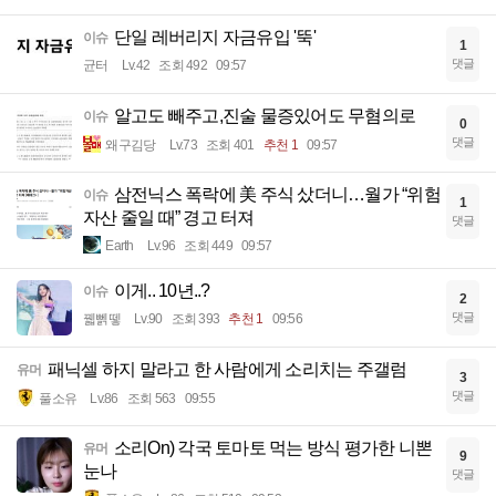
단일 레버리지 자금유입 '뚝'
이슈
1
댓글
균터
Lv.42
조회 492
09:57
알고도 빼주고,진술 물증있어도 무혐의로
이슈
0
댓글
왜구김당
Lv.73
조회 401
추천 1
09:57
삼전닉스 폭락에 美 주식 샀더니…월가 “위험
이슈
1
자산 줄일 때” 경고 터져
댓글
Earth
Lv.96
조회 449
09:57
이게.. 10년..?
이슈
2
댓글
꿻뻵뗗
Lv.90
조회 393
추천 1
09:56
패닉셀 하지 말라고 한 사람에게 소리치는 주갤럼
유머
3
댓글
풀소유
Lv.86
조회 563
09:55
소리On) 각국 토마토 먹는 방식 평가한 니뽄
유머
9
눈나
댓글