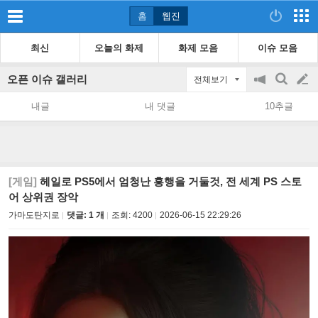
홈
웹진
최신
오늘의 화제
화제 모음
이슈 모음
오픈 이슈 갤러리
전체보기
공
검
글
지
색
내글
내 댓글
10추글
on/off
쓰
기
[게임]
헤일로 PS5에서 엄청난 흥행을 거둘것, 전 세계 PS 스토
어 상위권 장악
가마도탄지로
댓글: 1 개
조회:
4200
2026-06-15 22:29:26