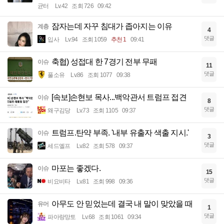
균터
Lv.42
조회 726
09:42
잠자는데 자꾸 침대가 좁아지는 이유
계층
4
댓글
입사
Lv.94
조회 1059
추천 1
09:41
축협) 성접대 한 7경기 전부 무패
이슈
11
댓글
풀소유
Lv.86
조회 1077
09:38
[속보]손현보 목사...백악관서 트럼프 접견
이슈
8
댓글
왜구김당
Lv.73
조회 1105
09:37
트럼프.탄약 부족. '내부 유출자 색출 지시.'
이슈
3
댓글
세드엘프
Lv.82
조회 578
09:37
마포는 좋겠다.
이슈
15
댓글
비요비타
Lv.81
조회 998
09:36
아무도 안 믿었는데 결국 내 말이 맞았을 때
유머
1
댓글
파아랑망토
Lv.68
조회 1061
09:34