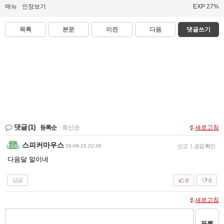
메뉴
인장보기
EXP 27%
목록
본문
이전
다음
댓글쓰기
댓글
(1)
등록순
|
최신순
새로고침
스피커마우스
26-06-15 22:36
신고
|
공감 확인
다음달 말이네
답글
0
0
새로고침
등록