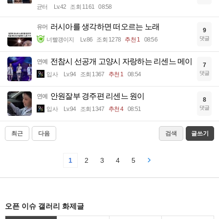
균터
Lv.42
조회 1161
08:58
러시아를 생각하면 떠오르는 노래
유머
9
댓글
너빨갱이지
Lv.86
조회 1278
추천 1
08:56
전참시 선공개 고양시 자랑하는 리센느 메이
연예
7
댓글
입사
Lv.94
조회 1367
추천 1
08:54
안원잘부 경주편 리센느 원이
연예
8
댓글
입사
Lv.94
조회 1347
추천 4
08:51
최근
다음
검색
글쓰기
1
2
3
4
5
오픈 이슈 갤러리 화제글