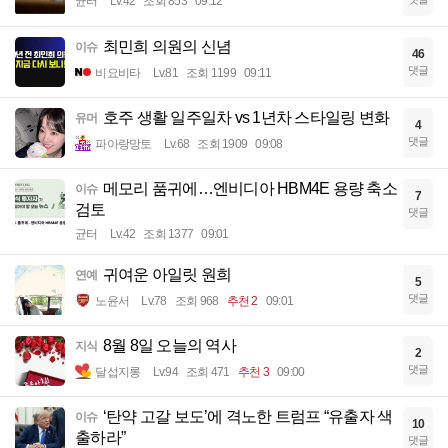
균터
Lv.42
조회 853
09:12
최민희 의원의 신념
이슈
46
댓글
비요비타
Lv.81
조회 1199
09:11
호주 생활 일주일차 vs 1년차 스타일링 변화
유머
4
댓글
파아랑망토
Lv.68
조회 1909
09:08
메모리 품귀에…엔비디아 HBM4E 용량 축소
이슈
7
검토
댓글
균터
Lv.42
조회 1377
09:01
귀여운 아일릿 원희
연예
5
댓글
노윤서
Lv.78
조회 968
추천 2
09:01
8월 8일 오늘의 역사
지식
2
댓글
달섭지롱
Lv.94
조회 471
추천 3
09:00
‘탄약 고갈 보도’에 격노한 트럼프 “유출자 색
이슈
10
출하라”
댓글