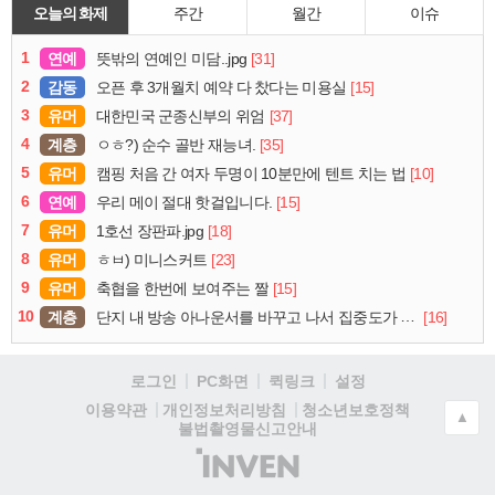
오늘의 화제
주간
월간
이슈
1
연예
[31]
뜻밖의 연예인 미담..jpg
2
감동
[15]
오픈 후 3개월치 예약 다 찼다는 미용실
3
유머
[37]
대한민국 군종신부의 위엄
4
계층
[35]
ㅇㅎ?) 순수 골반 재능녀.
5
유머
[10]
캠핑 처음 간 여자 두명이 10분만에 텐트 치는 법
6
연예
[15]
우리 메이 절대 핫걸입니다.
7
유머
[18]
1호선 장판파.jpg
8
유머
[23]
ㅎㅂ) 미니스커트
9
유머
[15]
축협을 한번에 보여주는 짤
10
계층
[16]
단지 내 방송 아나운서를 바꾸고 나서 집중도가 확 올라갔다는 한 아파트의 안내방송
로그인
PC화면
퀵링크
설정
청소년보호정책
이용약관
개인정보처리방침
▲
불법촬영물신고안내
(주)
인