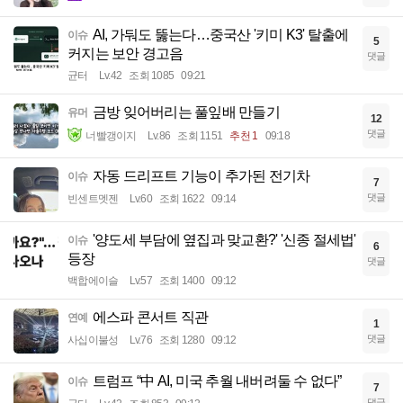
AI, 가둬도 뚫는다…중국산 '키미 K3' 탈출에
이슈
5
커지는 보안 경고음
댓글
균터
Lv.42
조회 1085
09:21
금방 잊어버리는 풀잎배 만들기
유머
12
댓글
너빨갱이지
Lv.86
조회 1151
추천 1
09:18
자동 드리프트 기능이 추가된 전기차
이슈
7
댓글
빈센트멧젠
Lv.60
조회 1622
09:14
'양도세 부담에 옆집과 맞교환?' '신종 절세법'
이슈
6
등장
댓글
백합에이슬
Lv.57
조회 1400
09:12
에스파 콘서트 직관
연예
1
댓글
사십이불성
Lv.76
조회 1280
09:12
트럼프 “中 AI, 미국 추월 내버려둘 수 없다”
이슈
7
댓글