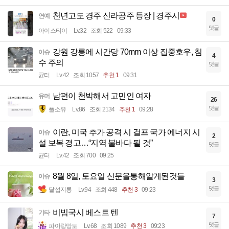
천년고도 경주 신라공주 등장 | 경주시
연예
0
댓글
아이스티이
Lv.32
조회 522
09:33
강원 강릉에 시간당 70mm 이상 집중호우, 침
이슈
4
수 주의
댓글
균터
Lv.42
조회 1057
추천 1
09:31
남편이 천박해서 고민인 여자
유머
26
댓글
풀소유
Lv.86
조회 2134
추천 1
09:28
이란, 미국 추가 공격 시 걸프 국가 에너지 시
이슈
2
설 보복 경고…“지역 불바다 될 것”
댓글
균터
Lv.42
조회 700
09:25
8월 8일, 토요일 신문을통해알게된것들
이슈
3
댓글
달섭지롱
Lv.94
조회 448
추천 3
09:23
비빔국시 베스트 텐
기타
7
댓글
파아랑망토
Lv.68
조회 1089
추천 3
09:23