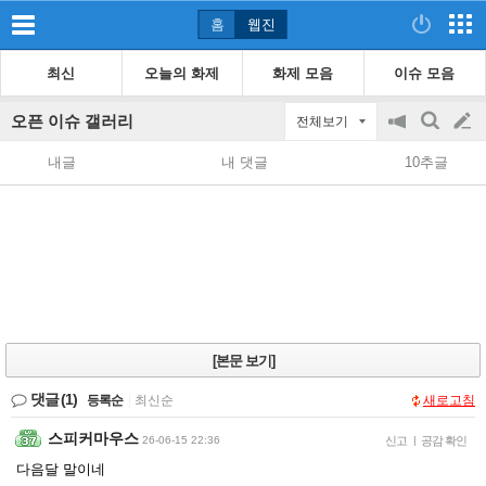
홈
웹진
최신
오늘의 화제
화제 모음
이슈 모음
오픈 이슈 갤러리
전체보기
공
검
글
지
색
내글
내 댓글
10추글
on/off
쓰
기
[본문 보기]
댓글
(1)
등록순
|
최신순
새로고침
스피커마우스
26-06-15 22:36
신고
|
공감 확인
다음달 말이네