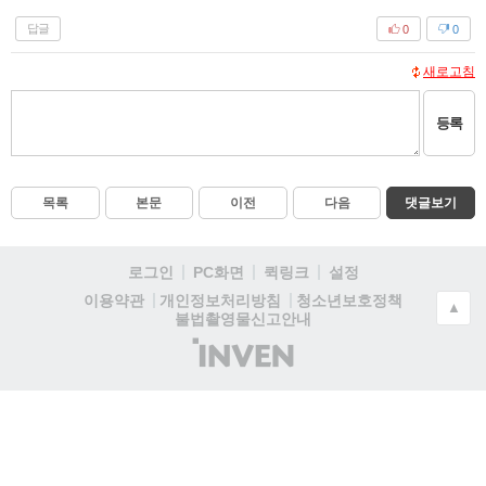
답글
0
0
새로고침
등록
목록
본문
이전
다음
댓글보기
로그인
PC화면
퀵링크
설정
청소년보호정책
이용약관
개인정보처리방침
▲
불법촬영물신고안내
(주)
인
벤