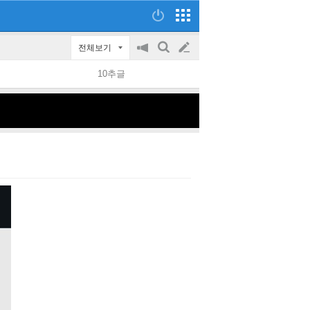
전체보기
공
검
글
지
색
10추글
on/off
쓰
기