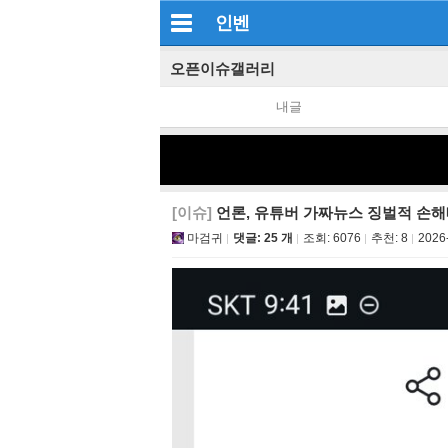
인벤
오픈이슈갤러리
내글
[이슈]
언론, 유튜버 가짜뉴스 징벌적 손
마검귀
댓글: 25 개
조회:
6076
추천:
8
2026