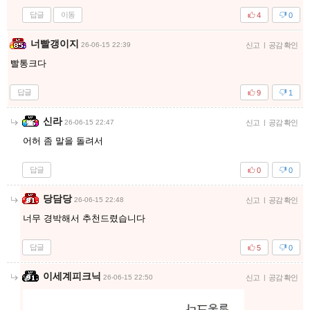
답글
이동
4
0
너빨갱이지
26-06-15 22:39
신고
|
공감 확인
빨통크다
답글
9
1
신라
26-06-15 22:47
신고
|
공감 확인
어허 좀 말을 돌려서
답글
0
0
당담당
26-06-15 22:48
신고
|
공감 확인
너무 경박해서 추천드렸습니다
답글
5
0
이세계피크닉
26-06-15 22:50
신고
|
공감 확인