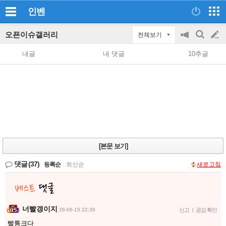
인벤
오픈이슈갤러리
전체보기
공
검
글
지
색
내글
내 댓글
10추글
on/off
쓰
기
[본문 보기]
댓글
(37)
등록순
|
최신순
새로고침
너빨갱이지
26-06-15 22:39
신고
|
공감 확인
빨통크다