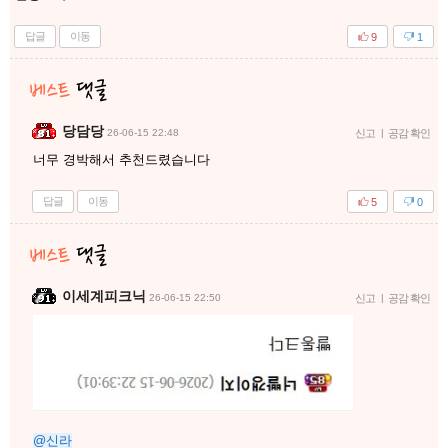
답글
이동
9
1
당담당
26-06-15 22:48
신고
|
공감 확인
너무 경박해서 추천드렸습니다
답글
이동
5
0
이세계피크닉
26-06-15 22:50
신고
|
공감 확인
@신라