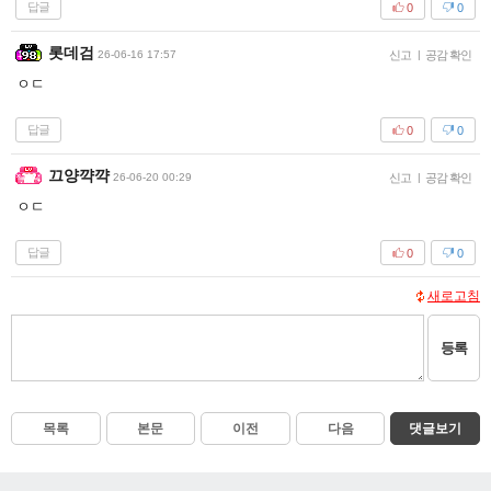
답글
0
0
롯데검
26-06-16 17:57
신고
|
공감 확인
ㅇㄷ
답글
0
0
끄양꺅꺅
26-06-20 00:29
신고
|
공감 확인
ㅇㄷ
답글
0
0
새로고침
등록
목록
본문
이전
다음
댓글보기