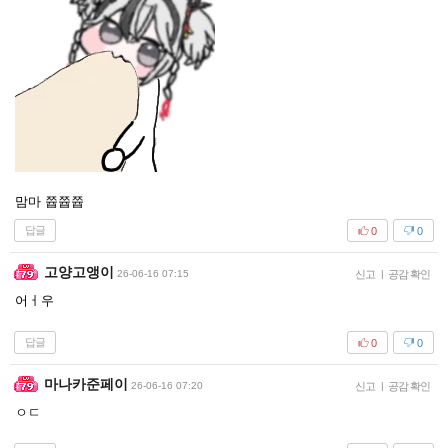
맘마 쯉쯉쯉
답글
0
0
고양고앵이
26-06-16 07:15
신고
|
공감 확인
어ㅓ우
답글
0
0
마나카준페이
26-06-16 07:20
신고
|
공감 확인
ㅇㄷ