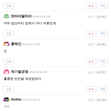
답글
0
0
딴따라랄라라
26-06-16 00:39
신고
|
공감 확인
어허 밥상머리 앞에서 어디 버릇있게
답글
1
0
홍해인
26-06-16 01:00
신고
|
공감 확인
오
답글
0
0
제기랄공명
26-06-16 01:09
신고
|
공감 확인
훌륭한 반찬을 제공받았다
답글
0
0
Ah64e
26-06-16 02:14
신고
|
공감 확인
ㅇㄷ