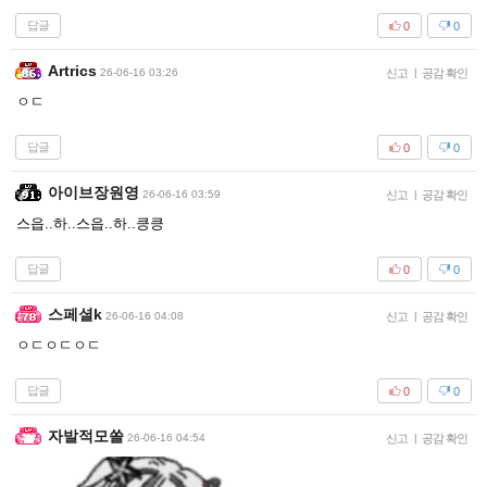
답글
0
0
Artrics
26-06-16 03:26
신고
|
공감 확인
ㅇㄷ
답글
0
0
아이브장원영
26-06-16 03:59
신고
|
공감 확인
스읍..하..스읍..하..킁킁
답글
0
0
스페셜k
26-06-16 04:08
신고
|
공감 확인
ㅇㄷㅇㄷㅇㄷ
답글
0
0
자발적모쏠
26-06-16 04:54
신고
|
공감 확인