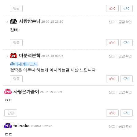
답글
0
0
사랑방손님
26-06-15 23:39
신고
|
공감 확인
갑빠
답글
0
0
미분적분학
26-06-16 00:05
신고
|
공감 확인
@이세계피크닉
검딱은 아무나 하는게 아니라는걸 새삼 느낍니다
답글
0
0
사랑은가슴이
26-06-15 22:39
신고
|
공감 확인
ㅇㄷ
답글
0
0
taksaka
26-06-15 22:40
신고
|
공감 확인
ㄷㄷ