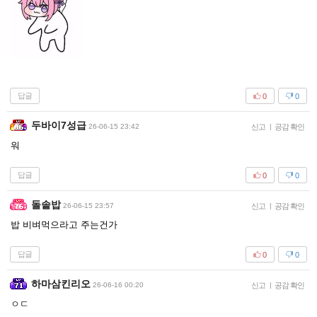
답글
0
0
두바이7성급
26-06-15 23:42
신고
|
공감 확인
워
답글
0
0
돌솥밥
26-06-15 23:57
신고
|
공감 확인
밥 비벼먹으라고 주는건가
답글
0
0
하마삼킨리오
26-06-16 00:20
신고
|
공감 확인
ㅇㄷ