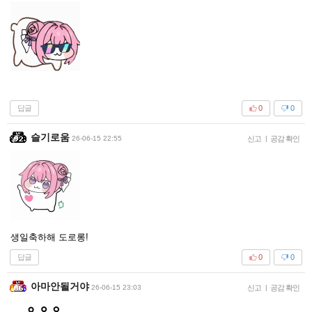
답글
0
0
슬기로움
26-06-15 22:55
신고
|
공감 확인
생일축하해 도로롱!
답글
0
0
아마안될거야
26-06-15 23:03
신고
|
공감 확인