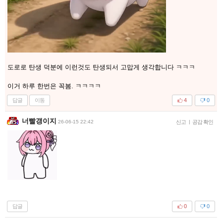
도로로 탄생 덕분에 이런것도 탄생되서 고맙게 생각합니다 ㅋㅋㅋ
이거 하루 한번은 꼭봄. ㅋㅋㅋㅋ
답글
이동
4
0
너빨갱이지
26-06-15 22:42
신고
|
공감 확인
답글
0
0