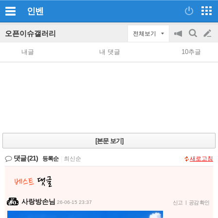
인벤
오픈이슈갤러리
전체보기
공
검
글
지
색
내글
내 댓글
10추글
on/off
쓰
기
[본문 보기]
댓글
(21)
등록순
|
최신순
새로고침
사랑방손님
26-06-15 23:37
신고
|
공감 확인