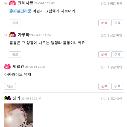
크레사르
26-06-15 23:03
신고
|
공감 확인
@사실난라쿤
어쩐지.그림체가 다르더라
답글
0
0
가루라
26-06-16 14:24
신고
|
공감 확인
몸통은 그 망겜에 나오는 댕댕라 몸통이니까요
답글
0
0
체르엔
26-06-15 22:44
신고
|
공감 확인
아카라이브 유저
답글
0
0
신라
26-06-15 22:47
신고
|
공감 확인