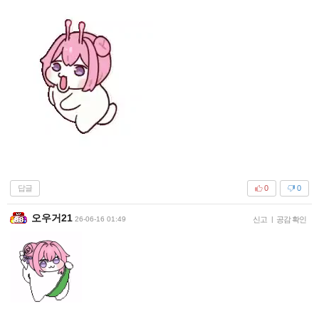
답글
0
0
오우거21
26-06-16 01:49
신고
|
공감 확인