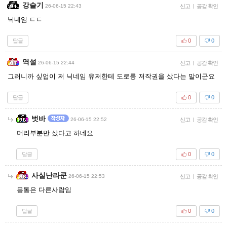
강슬기
26-06-15 22:43
신고
|
공감 확인
닉네임 ㄷㄷ
답글
0
0
역설
26-06-15 22:44
신고
|
공감 확인
그러니까 싶업이 저 닉네임 유저한테 도로롱 저작권을 샀다는 말이군요
답글
0
0
벗바
26-06-15 22:52
신고
|
공감 확인
머리부분만 샀다고 하네요
답글
0
0
사실난라쿤
26-06-15 22:53
신고
|
공감 확인
몸통은 다른사람임
답글
0
0