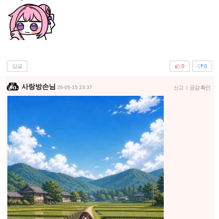
답글
0
0
사랑방손님
26-06-15 23:37
신고
|
공감 확인