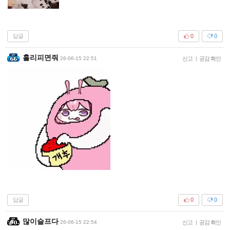
답글
0
0
홀리피면줘
26-06-15 22:51
신고
|
공감 확인
답글
0
0
많이슬프다
26-06-15 22:54
신고
|
공감 확인