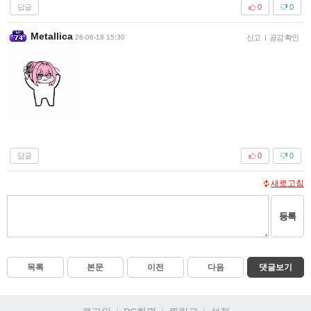
답글
0
0
Metallica
26-06-18 15:30
신고
|
공감 확인
답글
0
0
새로고침
등록
목록
본문
이전
다음
댓글보기