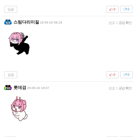
답글
0
0
스팀다리미질
26-06-16 09:19
신고
|
공감 확인
답글
0
0
롯데검
26-06-16 18:07
신고
|
공감 확인