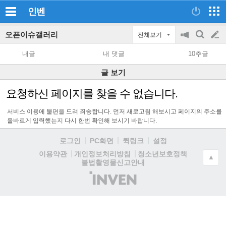
인벤
오픈이슈갤러리
전체보기
공
검
글
지
색
내글
내 댓글
10추글
on/off
쓰
글 보기
기
요청하신 페이지를 찾을 수 없습니다.
서비스 이용에 불편을 드려 죄송합니다. 먼저 새로고침 해보시고 페이지의 주소를
올바르게 입력했는지 다시 한번 확인해 보시기 바랍니다.
로그인
PC화면
퀵링크
설정
청소년보호정책
이용약관
개인정보처리방침
▲
불법촬영물신고안내
(주)
인
벤