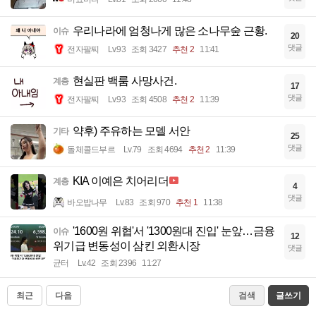
우리나라에 엄청나게 많은 소나무숲 근황.
이슈
20
댓글
전자팔찌
Lv.93
조회 3427
추천 2
11:41
현실판 백룸 사망사건.
계층
17
댓글
전자팔찌
Lv.93
조회 4508
추천 2
11:39
약후) 주유하는 모델 서안
기타
25
댓글
돌체콜드부르
Lv.79
조회 4694
추천 2
11:39
KIA 이예은 치어리더
계층
4
댓글
바오밥나무
Lv.83
조회 970
추천 1
11:38
'1600원 위협'서 '1300원대 진입' 눈앞…금융
이슈
12
위기급 변동성이 삼킨 외환시장
댓글
균터
Lv.42
조회 2396
11:27
최근
다음
검색
글쓰기