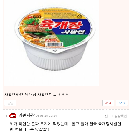
사발면하면 육개장 사발면이....ㅎㅎㅎ
답글
4
0
라면사장
26-06-15 23:34
신고
|
공감 확인
제가 라면만 진짜 오지게 먹었는데.. 돌고 돌아 결국 육개장사발면
만 먹습니다용 맛잘알!!