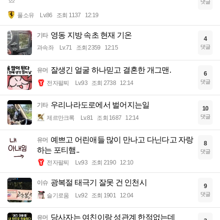
댓글
풀소유
Lv.86
조회 1137
12:19
영동 지방 속초 현재 기온
기타
4
댓글
과속좌
Lv.71
조회 2359
12:15
잘생긴 얼굴 하나믿고 결혼한 개그맨.
유머
6
댓글
전자팔찌
Lv.93
조회 2738
12:14
우리나라도로에서 벌어지는일
기타
10
댓글
제르만크록
Lv.81
조회 1687
12:14
예쁘고 어린애들 많이 만나고 다닌다고 자랑
유머
8
하는 포티햄..
댓글
전자팔찌
Lv.93
조회 2190
12:10
광복절 태극기 잘못 건 인천시
이슈
9
댓글
슬기로움
Lv.92
조회 1901
12:04
당사자는 여친이랑 성관계 한적없는데
유머