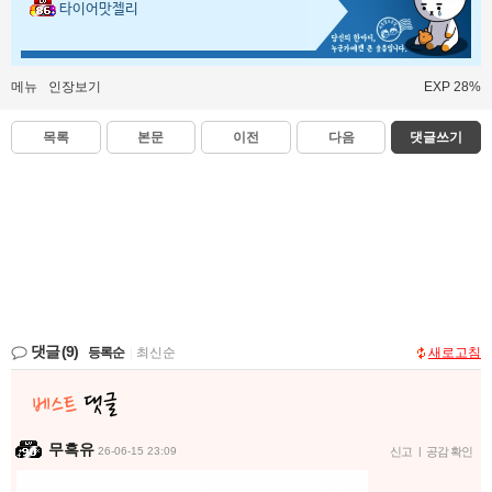
타이어맛젤리
메뉴
인장보기
EXP 28%
목록
본문
이전
다음
댓글쓰기
댓글
(9)
등록순
|
최신순
새로고침
무흑유
26-06-15 23:09
신고
|
공감 확인