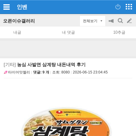
인벤
오픈이슈갤러리
전체보기
공
검
글
지
색
내글
내 댓글
10추글
on/off
쓰
기
[기타]
농심 사발면 삼계탕 내돈내먹 후기
타이어맛젤리
댓글: 9 개
조회:
8080
2026-06-15 23:04:45