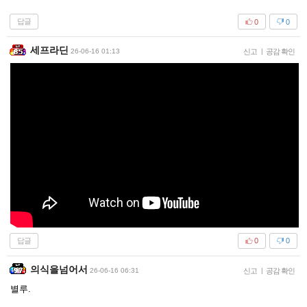
답글
0
0
세프라딘
26-06-16 01:13
신고
|
공감 확인
답글
0
0
의식을넘어서
26-06-16 06:31
신고
|
공감 확인
별루.