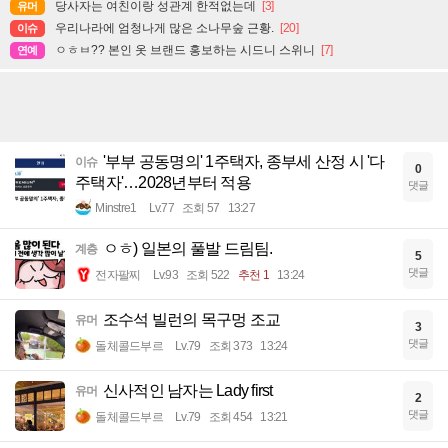
당사자는 여친이랑 성관계 한적없는데
[3]
유머
우리나라에 엄청나게 많은 소나무숲 근황.
[20]
이슈
ㅇㅎㅂ?? 본인 옷 브랜드 홍보하는 시드니 스위니
[7]
연예
'부부 공동명의' 1주택자, 종부세 산정 시 '다
이슈
0
주택자'…2028년부터 적용
댓글
Minstre1
Lv.77
조회 57
13:27
ㅇㅎ) 일본의 풀발 드림팀.
계층
5
댓글
전자팔찌
Lv.93
조회 522
추천 1
13:24
조수석 빌런의 목구멍 조교
유머
3
댓글
돌체콜드부르
Lv.79
조회 373
13:24
신사적인 남자는 Lady first
유머
2
댓글
돌체콜드부르
Lv.79
조회 454
13:21