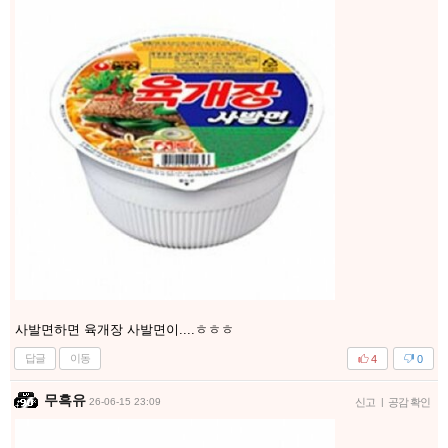
사발면하면 육개장 사발면이....ㅎㅎㅎ
답글
이동
4
0
무흑유
26-06-15 23:09
신고
|
공감 확인