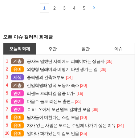
1
2
3
4
5
오픈 이슈 갤러리 화제글
오늘의 화제
주간
월간
이슈
1
계층
[25]
공자도 말했던 사회에서 피해야하는 상급자
2
유머
[28]
외향형 딸래미와 비행기 타면 생기는 일.
3
지식
[14]
중력댐의 건축해부도
4
계층
[20]
산업혁명때 영국 노동자 숙소
5
연예
[16]
리센느 프리티걸 음중 1위~
6
연예
[23]
다음주 놀토 리센느 출연...
7
연예
[38]
ㅇㅎㅂ? 어제 오션월드 김채연 모음
8
유머
[10]
남자들이 미친다는 스킬 모음
9
유머
[24]
차가 없는 사람은 모르는 주말에 나가기 싫은 이유
10
유머
[25]
얼마나 화가났는지 감도 안옴