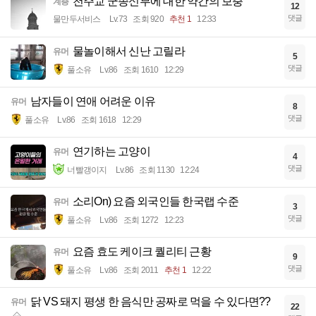
천주교 군종신부에 대한 약간의 보충
계층
12
댓글
물만두서비스
Lv.73
조회 920
추천 1
12:33
물놀이해서 신난 고릴라
유머
5
댓글
풀소유
Lv.86
조회 1610
12:29
남자들이 연애 어려운 이유
유머
8
댓글
풀소유
Lv.86
조회 1618
12:29
연기하는 고양이
유머
4
댓글
너빨갱이지
Lv.86
조회 1130
12:24
소리On) 요즘 외국인들 한국랩 수준
유머
3
댓글
풀소유
Lv.86
조회 1272
12:23
요즘 효도 케이크 퀄리티 근황
유머
9
댓글
풀소유
Lv.86
조회 2011
추천 1
12:22
닭 VS 돼지 평생 한 음식만 공짜로 먹을 수 있다면??
유머
22