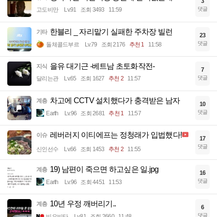
3
댓글
고도비만
Lv.91
조회 3493
11:59
한블리 _ 자리맡기 실패한 주차장 빌런
기타
23
댓글
돌체콜드부르
Lv.79
조회 2176
추천 1
11:58
을유 대기근 -베트남 초토화작전-
지식
7
댓글
달리는관
Lv.65
조회 1627
추천 2
11:57
차고에 CCTV 설치했다가 충격받은 남자
계층
10
댓글
Earth
Lv.96
조회 2681
추천 1
11:57
레버러지 이티에프는 정청래가 입법했다!
이슈
17
댓글
신인선수
Lv.66
조회 1453
추천 2
11:55
19) 남편이 죽으면 하고싶은 일.jpg
계층
16
댓글
Earth
Lv.96
조회 4451
11:53
10년 우정 깨버리기..
계층
6
댓글
비요비타
Lv.81
조회 2660
11:48