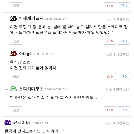
답글
0
0
이세계피크닉
26-06-15 23:37
신고
|
공감 확인
이건 국딩 때 옆 동네 논, 밭에 물 부어 놓고 얼려서 만든 스케이트 장
에서 놀다가 비닐하우스 들어가서 먹을 때가 제일 맛있었는데
답글
0
0
Krieg0
26-06-15 23:53
신고
|
공감 확인
육계장 소컵
이건 진짜 대체품이 없더라
답글
0
0
스피커마우스
26-06-16 01:51
신고
|
공감 확인
이 라면은 절대 이길 수 없다 그 어떤 라면이라도...
답글
0
0
유지어터
26-06-15 23:23
신고
|
공감 확인
한국에 안나오는거면 그 이유가..ㅋㅋ