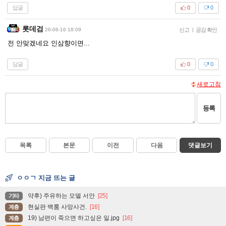
답글
0
0
롯데검
26-06-16 18:09
신고
|
공감 확인
전 안맞겠네요 인삼향이면...
답글
0
0
새로고침
등록
목록
본문
이전
다음
댓글보기
ㅇㅇㄱ 지금 뜨는 글
약후) 주유하는 모델 서안
[25]
기타
현실판 백룸 사망사건.
[16]
계층
19) 남편이 죽으면 하고싶은 일.jpg
[16]
계층