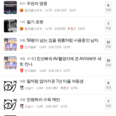
두번의 명중
유머
6
댓글
돌체콜드부르
Lv.79
조회 1037
13:07
필기 로봇
기타
7
댓글
돌체콜드부르
Lv.79
조회 858
추천 1
13:05
50평이 넘는 집을 원룸처럼 사용중인 남자.
계층
12
댓글
전자팔찌
Lv.93
조회 2159
13:00
ㅇㅎ) 친오빠와 AV촬영지에 온 AV여배우 세
계층
10
토 칸나.
댓글
전자팔찌
Lv.93
조회 2413
12:57
딸처럼 업어키운 7년 터울 여동생
계층
8
댓글
강슬기
Lv.94
조회 1867
추천 2
12:56
만원짜리 수육 백반
계층
7
댓글
강슬기
Lv.94
조회 1447
12:51