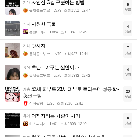
자연산 G컵 구분하는 방법
기타
9
댓글
돌체콜드부르
Lv.79
조회 2352
12:47
시원한 국물
기타
4
댓글
휴면아이디
Lv.84
조회 1087
12:46
맛사지
기타
7
댓글
돌체콜드부르
Lv.79
조회 937
12:44
쵸단 _ 야구는 살인이다
유머
4
댓글
돌체콜드부르
Lv.79
조회 1332
12:42
53세 피부를 23세 피부로 돌리는데 성공함 -
계층
23
英연구팀
댓글
전자팔찌
Lv.93
조회 2336
12:41
어제자라는 차팔이 사기
유머
8
댓글
히스파니에
Lv.91
조회 1808
12:40