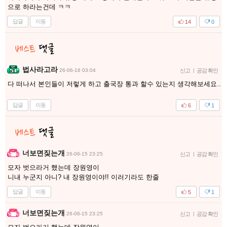
으로 하라는건데 ㅋㅋ
답글
이동
14
0
법사라고라
26-06-16 03:04
신고
|
공감 확인
다 떠나서 본인들이 저렇게 하고 출국장 통과 할수 있는지 생각해보세요..
답글
이동
6
1
너보면짖는개
26-06-15 23:25
신고
|
공감 확인
모자 벗으라거 했는데 장원영이
니내 누군지 아니? 내 장원영이야!! 이러기라도 한줄
답글
이동
5
1
너보면짖는개
26-06-15 23:25
신고
|
공감 확인