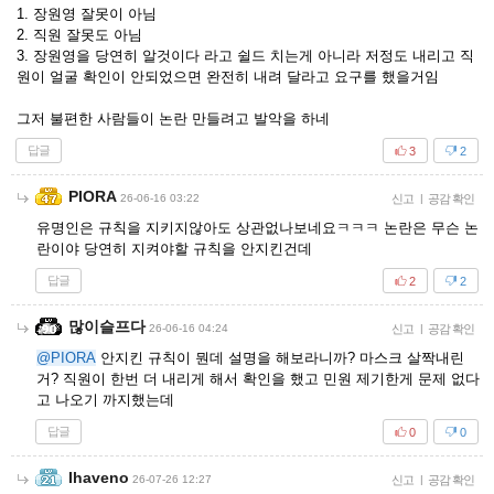
1. 장원영 잘못이 아님
2. 직원 잘못도 아님
3. 장원영을 당연히 알것이다 라고 쉴드 치는게 아니라 저정도 내리고 직
원이 얼굴 확인이 안되었으면 완전히 내려 달라고 요구를 했을거임
그저 불편한 사람들이 논란 만들려고 발악을 하네
답글
3
2
PIORA
26-06-16 03:22
신고
|
공감 확인
유명인은 규칙을 지키지않아도 상관없나보네요ㅋㅋㅋ 논란은 무슨 논
란이야 당연히 지켜야할 규칙을 안지킨건데
답글
2
2
많이슬프다
26-06-16 04:24
신고
|
공감 확인
@PIORA
안지킨 규칙이 뭔데 설명을 해보라니까? 마스크 살짝내린
거? 직원이 한번 더 내리게 해서 확인을 했고 민원 제기한게 문제 없다
고 나오기 까지했는데
답글
0
0
Ihaveno
26-07-26 12:27
신고
|
공감 확인