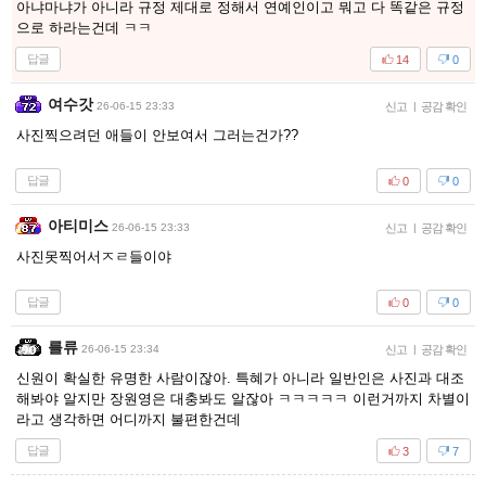
아냐마냐가 아니라 규정 제대로 정해서 연예인이고 뭐고 다 똑같은 규정
으로 하라는건데 ㅋㅋ
답글
14
0
여수갓
26-06-15 23:33
신고
|
공감 확인
사진찍으려던 애들이 안보여서 그러는건가??
답글
0
0
아티미스
26-06-15 23:33
신고
|
공감 확인
사진못찍어서ㅈㄹ들이야
답글
0
0
를류
26-06-15 23:34
신고
|
공감 확인
신원이 확실한 유명한 사람이잖아. 특혜가 아니라 일반인은 사진과 대조
해봐야 알지만 장원영은 대충봐도 알잖아 ㅋㅋㅋㅋㅋ 이런거까지 차별이
라고 생각하면 어디까지 불편한건데
답글
3
7