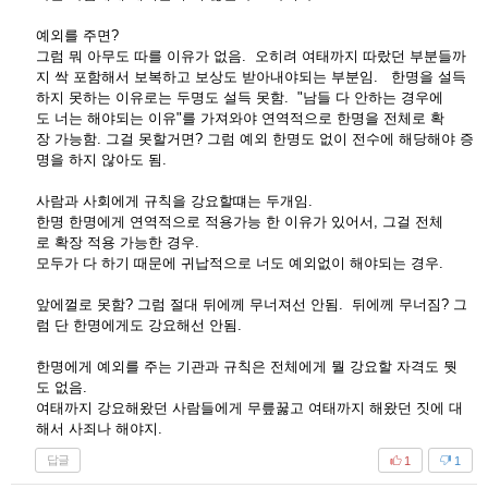
예외를 주면?
그럼 뭐 아무도 따를 이유가 없음. 오히려 여태까지 따랐던 부분들까
지 싹 포함해서 보복하고 보상도 받아내야되는 부분임. 한명을 설득
하지 못하는 이유로는 두명도 설득 못함. "남들 다 안하는 경우에
도 너는 해야되는 이유"를 가져와야 연역적으로 한명을 전체로 확
장 가능함. 그걸 못할거면? 그럼 예외 한명도 없이 전수에 해당해야 증
명을 하지 않아도 됨.
사람과 사회에게 규칙을 강요할떄는 두개임.
한명 한명에게 연역적으로 적용가능 한 이유가 있어서, 그걸 전체
로 확장 적용 가능한 경우.
모두가 다 하기 때문에 귀납적으로 너도 예외없이 해야되는 경우.
앞에껄로 못함? 그럼 절대 뒤에께 무너져선 안됨. 뒤에께 무너짐? 그
럼 단 한명에게도 강요해선 안됨.
한명에게 예외를 주는 기관과 규칙은 전체에게 뭘 강요할 자격도 뭣
도 없음.
여태까지 강요해왔던 사람들에게 무릎꿇고 여태까지 해왔던 짓에 대
해서 사죄나 해야지.
답글
1
1