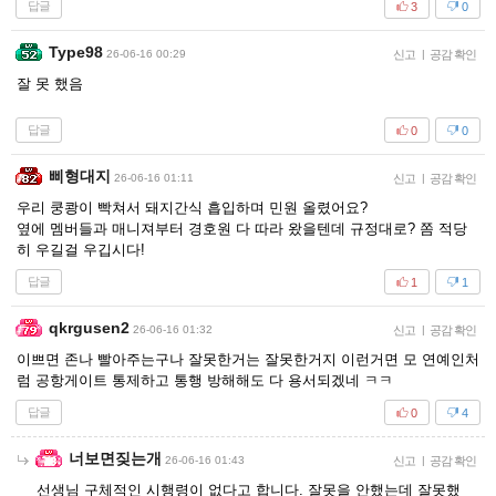
답글
3
0
Type98
26-06-16 00:29
신고
|
공감 확인
잘 못 했음
답글
0
0
삐형대지
26-06-16 01:11
신고
|
공감 확인
우리 쿵쾅이 빡쳐서 돼지간식 흡입하며 민원 올렸어요?
옆에 멤버들과 매니져부터 경호원 다 따라 왔을텐데 규정대로? 쫌 적당
히 우길걸 우깁시다!
답글
1
1
qkrgusen2
26-06-16 01:32
신고
|
공감 확인
이쁘면 존나 빨아주는구나 잘못한거는 잘못한거지 이런거면 모 연예인처
럼 공항게이트 통제하고 통행 방해해도 다 용서되겠네 ㅋㅋ
답글
0
4
너보면짖는개
26-06-16 01:43
신고
|
공감 확인
선생님 구체적인 시행령이 없다고 합니다. 잘못을 안했는데 잘못했