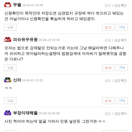
무벨
26-06-15 23:36
신고
|
공감 확인
신원확인이 목적인데 저정도면 상관없지 규정에 싹다 벗으라고 돼있는
건 아닐거아냐 신원확인을 확실하게 하라고 돼있겠지.
답글
2
0
피슈유우유웅
26-06-15 23:39
신고
|
공감 확인
모자는 법으로 강제탈모 안되는거로 아는데 그냥 해달라하면 다해주니
까 쉬쉬하고 벗어달라하는걸텐데 법원검색대 아저씨가 말해줫엇음 공항
은 다르나?
답글
0
0
신라
26-06-15 23:52
신고
|
공감 확인
ㅋㅋ
답글
0
0
부장아재해돌
26-06-16 00:08
신고
|
공감 확인
사진 찍어야 하는데 얼굴 가려서 민원 넣은듯 그런거면 ㅂㅅ