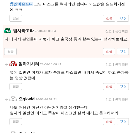
@많이슬프다
그냥 마스크를 쳐내리면 됩니다 되도않은 쉴드치기전
에 ㅋㅋ
답글
0
0
법사라고라
26-06-16 03:04
신고
|
공감 확인
다 떠나서 본인들이 저렇게 하고 출국장 통과 할수 있는지 생각해보세요..
답글
6
1
일하기시러
26-06-16 06:41
신고
|
공감 확인
옆에 일반인 여자가 모자 쓴채로 마스크만 내려서 똑같이 하고 통과하
는 영상 떴던데
답글
0
0
으qkwid
26-06-16 07:31
신고
|
공감 확인
나도 처음엔 아닌건 아닌거지라고 생각했는데
옆자리 일반인 여자도 똑같이 마스크만 살짝 내리고 통과하더라
답글
0
0