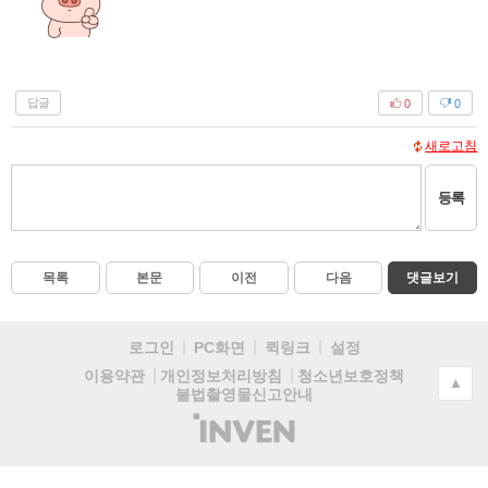
답글
0
0
새로고침
등록
목록
본문
이전
다음
댓글보기
로그인
PC화면
퀵링크
설정
청소년보호정책
이용약관
개인정보처리방침
▲
불법촬영물신고안내
(주)
인
벤