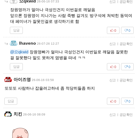
으qkwid
26-06-16 07:33
신고
|
공감 확인
장원영까가 얼마나 극성인건지 이번걸로 깨달음
앞으론 장원영이 지나가는 사람 죽빵 갈겨도 방구석에 쳐박힌 동덕여
대 페미녀가 잘못인걸로 생각하기로 함
답글
0
0
Ihaveno
26-07-26 12:27
신고
|
공감 확인
@으qkwid
장원영빠가 얼마나 극성인건지 이번일로 깨달음 잘못한
걸 잘못했다 말도 못하게 염병을 떠네 ㅋㅋ
답글
0
0
아이즈영
26-06-16 03:58
신고
|
공감 확인
또또또 사람하나 잡을려고하네 좀 적당히들좀 하지
답글
0
0
치킨
26-06-16 08:09
신고
|
공감 확인