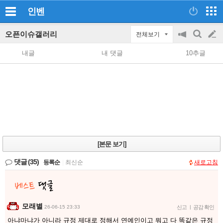
인벤
오픈이슈갤러리
전체보기
공
검
글
지
색
내글
내 댓글
10추글
on/off
쓰
기
[본문 보기]
댓글
(35)
등록순
|
최신순
새로고침
모래별
26-06-15 23:33
신고
|
공감 확인
아냐마냐가 아니라 규정 제대로 정해서 연예인이고 뭐고 다 똑같은 규정