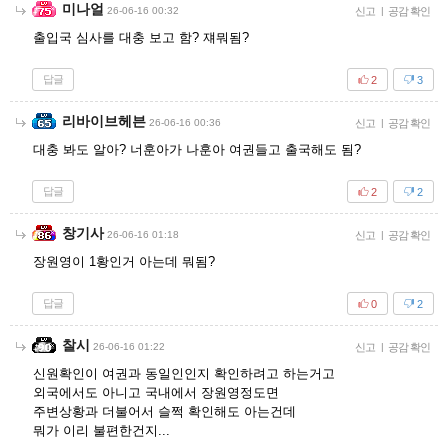
미나얼
26-06-16 00:32
신고
|
공감 확인
출입국 심사를 대충 보고 함? 쟤뭐됨?
답글
2
3
리바이브헤븐
26-06-16 00:36
신고
|
공감 확인
대충 봐도 알아? 너훈아가 나훈아 여권들고 출국해도 됨?
답글
2
2
창기사
26-06-16 01:18
신고
|
공감 확인
장원영이 1황인거 아는데 뭐됨?
답글
0
2
찰시
26-06-16 01:22
신고
|
공감 확인
신원확인이 여권과 동일인인지 확인하려고 하는거고
외국에서도 아니고 국내에서 장원영정도면
주변상황과 더불어서 슬쩍 확인해도 아는건데
뭐가 이리 불편한건지...