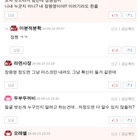
모자 벗으라거 했는데 장원영이
니내 누군지 아니? 내 장원영이야!! 이러기라도 한줄
답글
5
1
미분적분학
26-06-16 00:07
신고
|
공감 확인
장첸 ㅋㅋ
답글
0
0
라면사장
26-06-15 23:28
신고
|
공감 확인
장원영 정도면 그냥 마스크만 내려도 그냥 확신이 들거 같은데
답글
2
2
두부두꺼비
26-06-15 23:30
신고
|
공감 확인
얼굴 벗는게 누구인지 알려고 하는건데...저정도면 다 알수 있지 않을까?
답글
3
2
모래별
26-06-15 23:33
신고
|
공감 확인