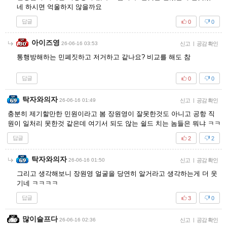
네 하시면 억울하지 않을까요
답글
0
0
아이즈영
26-06-16 03:53
신고
|
공감 확인
통행방해하는 민폐짓하고 저거하고 같나요? 비교를 해도 참
답글
0
0
탁자와의자
26-06-16 01:49
신고
|
공감 확인
충분히 제기할만한 민원이라고 봄 장원영이 잘못한것도 아니고 공항 직
원이 일처리 못한것 같은데 여기서 되도 않는 쉴드 치는 놈들은 뭐냐 ㅋㅋ
답글
2
2
탁자와의자
26-06-16 01:50
신고
|
공감 확인
그리고 생각해보니 장원영 얼굴을 당연히 알거라고 생각하는게 더 웃
기네 ㅋㅋㅋㅋ
답글
3
0
많이슬프다
26-06-16 02:36
신고
|
공감 확인