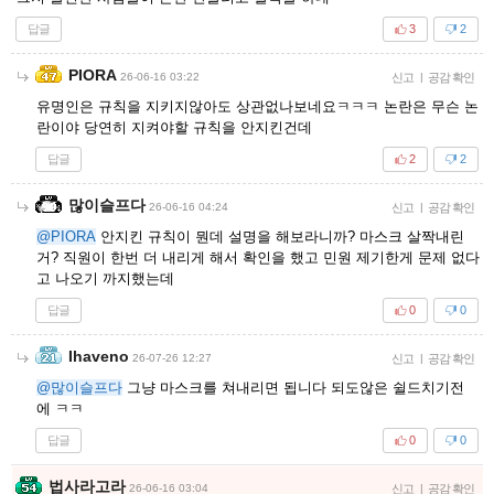
답글
3
2
PIORA
26-06-16 03:22
신고
|
공감 확인
유명인은 규칙을 지키지않아도 상관없나보네요ㅋㅋㅋ 논란은 무슨 논
란이야 당연히 지켜야할 규칙을 안지킨건데
답글
2
2
많이슬프다
26-06-16 04:24
신고
|
공감 확인
@PIORA
안지킨 규칙이 뭔데 설명을 해보라니까? 마스크 살짝내린
거? 직원이 한번 더 내리게 해서 확인을 했고 민원 제기한게 문제 없다
고 나오기 까지했는데
답글
0
0
Ihaveno
26-07-26 12:27
신고
|
공감 확인
@많이슬프다
그냥 마스크를 쳐내리면 됩니다 되도않은 쉴드치기전
에 ㅋㅋ
답글
0
0
법사라고라
26-06-16 03:04
신고
|
공감 확인