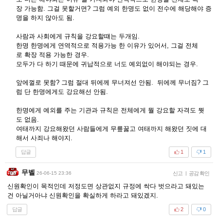
장 가능함. 그걸 못할거면? 그럼 예외 한명도 없이 전수에 해당해야 증
명을 하지 않아도 됨.
사람과 사회에게 규칙을 강요할떄는 두개임.
한명 한명에게 연역적으로 적용가능 한 이유가 있어서, 그걸 전체
로 확장 적용 가능한 경우.
모두가 다 하기 때문에 귀납적으로 너도 예외없이 해야되는 경우.
앞에껄로 못함? 그럼 절대 뒤에께 무너져선 안됨. 뒤에께 무너짐? 그
럼 단 한명에게도 강요해선 안됨.
한명에게 예외를 주는 기관과 규칙은 전체에게 뭘 강요할 자격도 뭣
도 없음.
여태까지 강요해왔던 사람들에게 무릎꿇고 여태까지 해왔던 짓에 대
해서 사죄나 해야지.
답글
1
1
무벨
26-06-15 23:36
신고
|
공감 확인
신원확인이 목적인데 저정도면 상관없지 규정에 싹다 벗으라고 돼있는
건 아닐거아냐 신원확인을 확실하게 하라고 돼있겠지.
답글
2
0