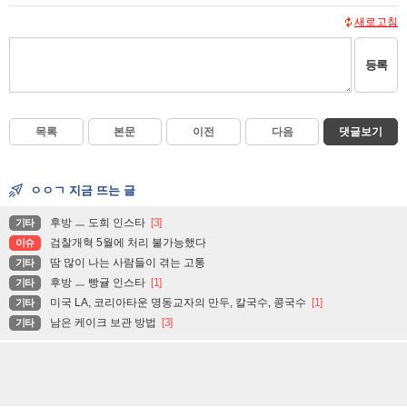
새로고침
등록
목록
본문
이전
다음
댓글보기
ㅇㅇㄱ 지금 뜨는 글
후방 ㅡ 도희 인스타
[3]
기타
검찰개혁 5월에 처리 불가능했다
이슈
땀 많이 나는 사람들이 겪는 고통
기타
후방 ㅡ 빵귤 인스타
[1]
기타
미국 LA, 코리아타운 명동교자의 만두, 칼국수, 콩국수
[1]
기타
남은 케이크 보관 방법
[3]
기타