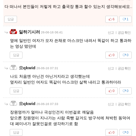
다 떠나서 본인들이 저렇게 하고 출국장 통과 할수 있는지 생각해보세요..
답글
6
1
일하기시러
26-06-16 06:41
신고
|
공감 확인
옆에 일반인 여자가 모자 쓴채로 마스크만 내려서 똑같이 하고 통과하
는 영상 떴던데
답글
0
0
으qkwid
26-06-16 07:31
신고
|
공감 확인
나도 처음엔 아닌건 아닌거지라고 생각했는데
옆자리 일반인 여자도 똑같이 마스크만 살짝 내리고 통과하더라
답글
0
0
으qkwid
26-06-16 07:33
신고
|
공감 확인
장원영까가 얼마나 극성인건지 이번걸로 깨달음
앞으론 장원영이 지나가는 사람 죽빵 갈겨도 방구석에 쳐박힌 동덕여
대 페미녀가 잘못인걸로 생각하기로 함
답글
0
0