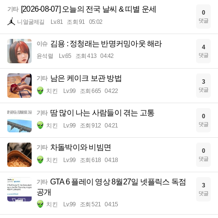
[2026-08-07] 오늘의 전국 날씨 & 띠별 운세
기타
0
댓글
니얼굴제길
Lv.81
조회 91
05:02
김용 : 정청래는 반명커밍아웃 해라
이슈
4
댓글
윤석렬
Lv.65
조회 413
04:42
남은 케이크 보관 방법
기타
3
댓글
치킨
Lv.99
조회 665
04:22
땀 많이 나는 사람들이 겪는 고통
기타
0
댓글
치킨
Lv.99
조회 912
04:21
차돌박이와 비빔면
기타
0
댓글
치킨
Lv.99
조회 618
04:18
GTA 6 플레이 영상 8월27일 넷플릭스 독점
기타
3
공개
댓글
치킨
Lv.99
조회 521
04:15