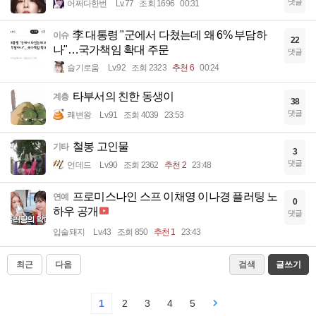
댓글
어쩌다한번
Lv.77
조회 1696
00:31
李 대통령 "군에서 다쳤는데 왜 6% 부담하
이슈
22
나"…국가책임 확대 주문
댓글
슬기로움
Lv.92
조회 2323
추천 6
00:24
타부서의 친한 동생이
계층
38
댓글
쾌변왕
Lv.91
조회 4039
23:53
철봉 고인물
기타
3
댓글
언데드
Lv.90
조회 2362
추천 2
23:48
프로미스나인 스프 이채영 이나경 플러팅 노
연예
0
하우 공개
댓글
입술돼지
Lv.43
조회 850
추천 1
23:43
최근
다음
검색
글쓰기
1
2
3
4
5