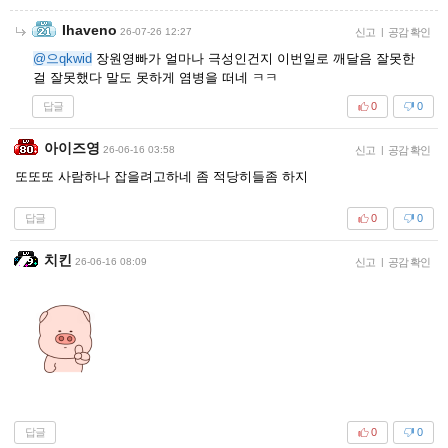
Ihaveno
26-07-26 12:27
신고
|
공감 확인
@으qkwid
장원영빠가 얼마나 극성인건지 이번일로 깨달음 잘못한
걸 잘못했다 말도 못하게 염병을 떠네 ㅋㅋ
답글
0
0
아이즈영
26-06-16 03:58
신고
|
공감 확인
또또또 사람하나 잡을려고하네 좀 적당히들좀 하지
답글
0
0
치킨
26-06-16 08:09
신고
|
공감 확인
답글
0
0