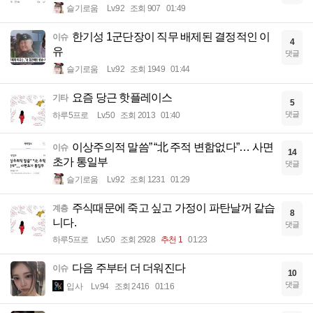
슬기로움
Lv.92
조회 907
01:49
한기성 1군단장이 직무 배제된 결정적인 이
이슈
4
유
댓글
슬기로움
Lv.92
조회 1949
01:44
요즘 당근 핫플레이스
기타
5
댓글
하루5프로
Lv.50
조회 2013
01:40
이상주의적 말씀” “北 주적 변함없다”… 사면
이슈
14
초가 통일부
댓글
슬기로움
Lv.92
조회 1231
01:29
주식때문에 죽고 싶고 가정이 파탄날꺼 같습
계층
8
니다.
댓글
하루5프로
Lv.50
조회 2928
추천 1
01:23
다음 주부터 더 더워진다
이슈
10
댓글
입사
Lv.94
조회 2416
01:16