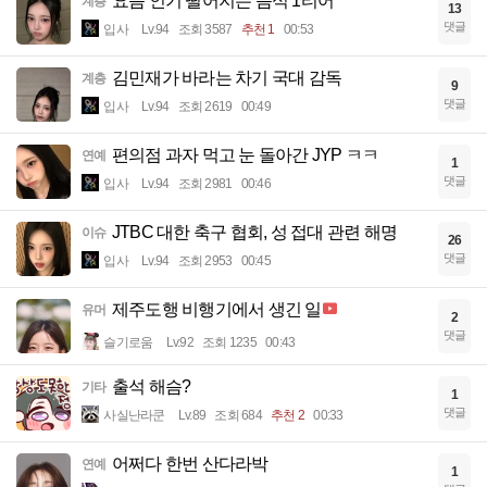
요즘 인기 떨어지는 음식 1티어
계층
13
댓글
입사
Lv.94
조회 3587
추천 1
00:53
김민재가 바라는 차기 국대 감독
계층
9
댓글
입사
Lv.94
조회 2619
00:49
편의점 과자 먹고 눈 돌아간 JYP ㅋㅋ
연예
1
댓글
입사
Lv.94
조회 2981
00:46
JTBC 대한 축구 협회, 성 접대 관련 해명
이슈
26
댓글
입사
Lv.94
조회 2953
00:45
제주도행 비행기에서 생긴 일
유머
2
댓글
슬기로움
Lv.92
조회 1235
00:43
출석 해슴?
기타
1
댓글
사실난라쿤
Lv.89
조회 684
추천 2
00:33
어쩌다 한번 산다라박
연예
1