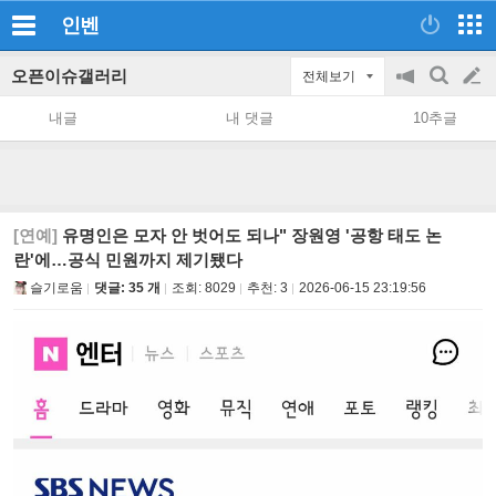
인벤
오픈이슈갤러리
전체보기
공
검
글
지
색
내글
내 댓글
10추글
on/off
쓰
기
[연예]
유명인은 모자 안 벗어도 되나" 장원영 '공항 태도 논
란'에…공식 민원까지 제기됐다
슬기로움
댓글: 35 개
조회:
8029
추천:
3
2026-06-15 23:19:56