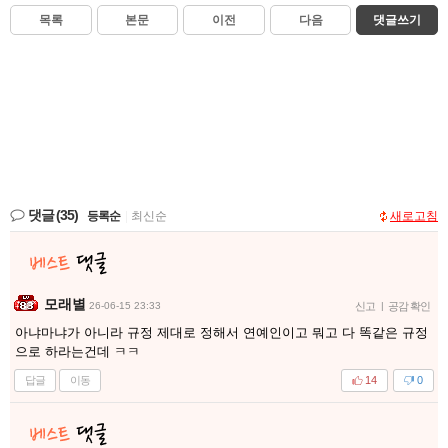
목록
본문
이전
다음
댓글쓰기
댓글
(35)
등록순
|
최신순
새로고침
모래별
26-06-15 23:33
신고
|
공감 확인
아냐마냐가 아니라 규정 제대로 정해서 연예인이고 뭐고 다 똑같은 규정
으로 하라는건데 ㅋㅋ
답글
이동
14
0