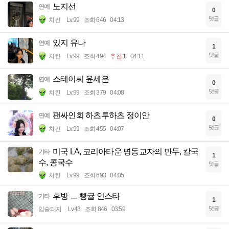
노지선
연예
0
댓글
치킨
Lv.99
조회 646
04:13
있지 유나
연예
1
댓글
치킨
Lv.99
조회 494
추천 1
04:11
스테이씨 윤세은
연예
0
댓글
치킨
Lv.99
조회 379
04:08
팬싸인회 하츠투하츠 정이안
연예
0
댓글
치킨
Lv.99
조회 455
04:07
미국 LA, 코리아타운 명동교자의 만두, 칼국
기타
1
수, 콩국수
댓글
치킨
Lv.99
조회 693
04:05
후방 ㅡ 빵귤 인스타
기타
1
댓글
입술돼지
Lv.43
조회 846
03:59