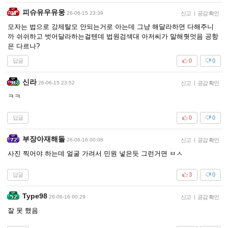
피슈유우유웅
26-06-15 23:39
신고
|
공감 확인
모자는 법으로 강제탈모 안되는거로 아는데 그냥 해달라하면 다해주니
까 쉬쉬하고 벗어달라하는걸텐데 법원검색대 아저씨가 말해줫엇음 공항
은 다르나?
답글
0
0
신라
26-06-15 23:52
신고
|
공감 확인
ㅋㅋ
답글
0
0
부장아재해돌
26-06-16 00:08
신고
|
공감 확인
사진 찍어야 하는데 얼굴 가려서 민원 넣은듯 그런거면 ㅂㅅ
답글
3
0
Type98
26-06-16 00:29
신고
|
공감 확인
잘 못 했음