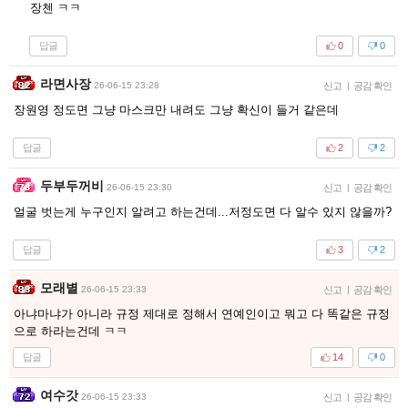
장첸 ㅋㅋ
답글
0
0
라면사장
26-06-15 23:28
신고
|
공감 확인
장원영 정도면 그냥 마스크만 내려도 그냥 확신이 들거 같은데
답글
2
2
두부두꺼비
26-06-15 23:30
신고
|
공감 확인
얼굴 벗는게 누구인지 알려고 하는건데...저정도면 다 알수 있지 않을까?
답글
3
2
모래별
26-06-15 23:33
신고
|
공감 확인
아냐마냐가 아니라 규정 제대로 정해서 연예인이고 뭐고 다 똑같은 규정
으로 하라는건데 ㅋㅋ
답글
14
0
여수갓
26-06-15 23:33
신고
|
공감 확인