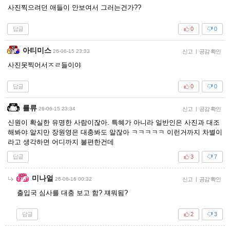
사진찍으려던 애들이 안보여서 그러는건가??
답글
0
0
아티미스
26-06-15 23:33
신고
|
공감 확인
사진못찍어서ㅈㄹ들이야
답글
0
0
를류
26-06-15 23:34
신고
|
공감 확인
신원이 확실한 유명한 사람이잖아. 특혜가 아니라 일반인은 사진과 대조
해봐야 알지만 장원영은 대충봐도 알잖아 ㅋㅋㅋㅋㅋ 이런거까지 차별이
라고 생각하면 어디까지 불편한건데
답글
3
7
미나얼
26-06-16 00:32
신고
|
공감 확인
출입국 심사를 대충 보고 함? 쟤뭐됨?
답글
2
3