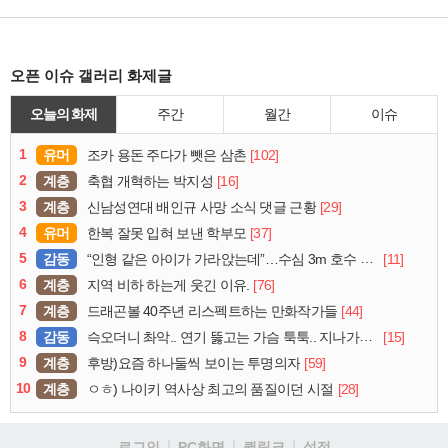
오픈 이슈 갤러리 화제글
오늘의 화제
주간
월간
이슈
1
유머
[102]
조카 용돈 주다가 뺏은 삼촌
2
계층
[16]
축협 개혁하는 박지성
3
계층
[29]
신남성연대 배인규 사망 소식 댓글 근황
4
유머
[37]
한복 잘못 입혀 보낸 학부모
5
감동
[11]
“인형 같은 아이가 가라앉는데”…수심 3m 호수 뛰어든 60대 의인
6
계층
[76]
지역 비하 하는게 웃긴 이유.
7
계층
[44]
드래곤볼 40주년 리스펙트하는 만화작가들
8
감동
[15]
슥오더니 촤악.. 연기 뚫고는 가슴 툭툭.. 지나가던 아재의 정체
9
계층
[59]
후방)요즘 하나둘씩 보이는 투명의자
10
계층
[28]
ㅇㅎ) 나이키 역사상 최고의 품질이던 시절
로그인
PC화면
퀵링크
설정