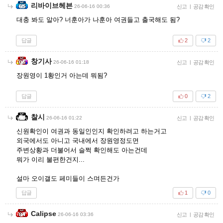
리바이브헤븐
26-06-16 00:36
신고
|
공감 확인
대충 봐도 알아? 너훈아가 나훈아 여권들고 출국해도 됨?
답글
2
2
창기사
26-06-16 01:18
신고
|
공감 확인
장원영이 1황인거 아는데 뭐됨?
답글
0
2
찰시
26-06-16 01:22
신고
|
공감 확인
신원확인이 여권과 동일인인지 확인하려고 하는거고
외국에서도 아니고 국내에서 장원영정도면
주변상황과 더불어서 슬쩍 확인해도 아는건데
뭐가 이리 불편한건지...
설마 오이갤도 페미들이 스며든건가
답글
1
0
Calipse
26-06-16 03:36
신고
|
공감 확인