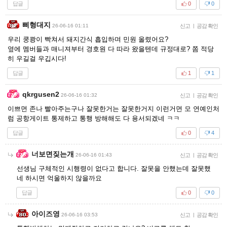
답글
0
0
삐형대지
26-06-16 01:11
신고
|
공감 확인
우리 쿵쾅이 빡쳐서 돼지간식 흡입하며 민원 올렸어요?
옆에 멤버들과 매니져부터 경호원 다 따라 왔을텐데 규정대로? 쫌 적당
히 우길걸 우깁시다!
답글
1
1
qkrgusen2
26-06-16 01:32
신고
|
공감 확인
이쁘면 존나 빨아주는구나 잘못한거는 잘못한거지 이런거면 모 연예인처
럼 공항게이트 통제하고 통행 방해해도 다 용서되겠네 ㅋㅋ
답글
0
4
너보면짖는개
26-06-16 01:43
신고
|
공감 확인
선생님 구체적인 시행령이 없다고 합니다. 잘못을 안했는데 잘못했
네 하시면 억울하지 않을까요
답글
0
0
아이즈영
26-06-16 03:53
신고
|
공감 확인