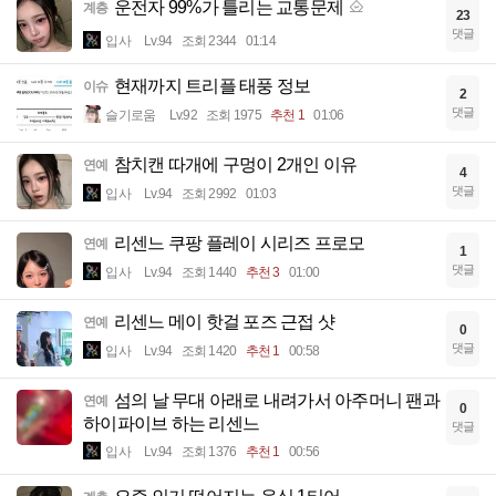
운전자 99%가 틀리는 교통문제
계층
23
댓글
입사
Lv.94
조회 2344
01:14
현재까지 트리플 태풍 정보
이슈
2
댓글
슬기로움
Lv.92
조회 1975
추천 1
01:06
참치캔 따개에 구멍이 2개인 이유
연예
4
댓글
입사
Lv.94
조회 2992
01:03
리센느 쿠팡 플레이 시리즈 프로모
연예
1
댓글
입사
Lv.94
조회 1440
추천 3
01:00
리센느 메이 핫걸 포즈 근접 샷
연예
0
댓글
입사
Lv.94
조회 1420
추천 1
00:58
섬의 날 무대 아래로 내려가서 아주머니 팬과
연예
0
하이파이브 하는 리센느
댓글
입사
Lv.94
조회 1376
추천 1
00:56