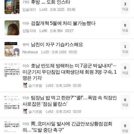
후방 ㅡ 도희 인스타
기타
3
댓글
입술돼지
Lv.43
조회 1025
03:48
검찰개혁 5월에 처리 불가능했다
이슈
0
댓글
강철의매
Lv.86
조회 964
03:37
남친이 자꾸 기습키스해요
유머
1
댓글
Neuhauus
Lv.20
조회 1416
03:02
호남 반도체 방해하는 미 7공군 박살내자”···
이슈
8
미군기지 무단침입 대학생단체 회원 3명 구속, 1
댓글
명은 기각
슬기로움
Lv.92
조회 1199
02:20
팀장님 밥 먹고 한판?” “콜!”…폭염 속 직장인
이슈
6
사로잡은 ‘점심 몰캉스’
댓글
슬기로움
Lv.92
조회 2142
02:03
靑, 北미사일 발사에 긴급안보상황점검회
이슈
0
의…“도발 중단 촉구”
댓글