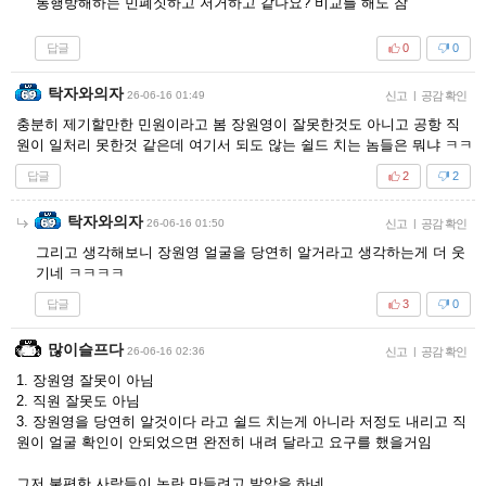
통행방해하는 민폐짓하고 저거하고 같나요? 비교를 해도 참
답글
0
0
탁자와의자
26-06-16 01:49
신고
|
공감 확인
충분히 제기할만한 민원이라고 봄 장원영이 잘못한것도 아니고 공항 직
원이 일처리 못한것 같은데 여기서 되도 않는 쉴드 치는 놈들은 뭐냐 ㅋㅋ
답글
2
2
탁자와의자
26-06-16 01:50
신고
|
공감 확인
그리고 생각해보니 장원영 얼굴을 당연히 알거라고 생각하는게 더 웃
기네 ㅋㅋㅋㅋ
답글
3
0
많이슬프다
26-06-16 02:36
신고
|
공감 확인
1. 장원영 잘못이 아님
2. 직원 잘못도 아님
3. 장원영을 당연히 알것이다 라고 쉴드 치는게 아니라 저정도 내리고 직
원이 얼굴 확인이 안되었으면 완전히 내려 달라고 요구를 했을거임
그저 불편한 사람들이 논란 만들려고 발악을 하네