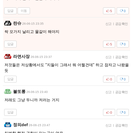
답글
이동
5
0
란슈
26-06-15 23:35
신고
|
공감 확인
싹 모가지 날리고 물갈이 해야지
답글
5
0
라면사장
26-06-15 23:37
신고
|
공감 확인
저것들은 저상황에서도 "지들이 그래서 뭐 어쩔건데" 하고 잠자고 나왔을
듯
답글
0
0
불또롱
26-06-15 23:40
신고
|
공감 확인
저래도 그냥 두니까 저러는 거지
답글
0
0
정의def
26-06-15 23:47
신고
|
공감 확인