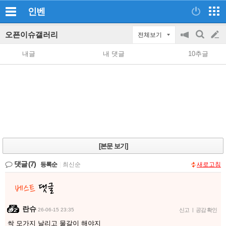
인벤
오픈이슈갤러리
전체보기
공
검
글
지
색
내글
내 댓글
10추글
on/off
쓰
기
[본문 보기]
댓글
(7)
등록순
|
최신순
새로고침
란슈
26-06-15 23:35
신고
|
공감 확인
싹 모가지 날리고 물갈이 해야지