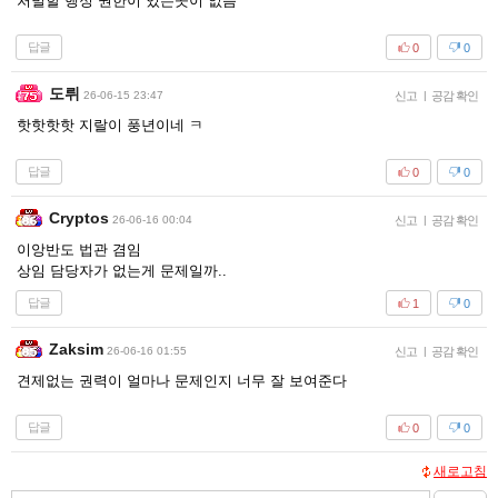
처벌할 행정 권한이 있는곳이 없음
답글
0
0
도뤼
26-06-15 23:47
신고
|
공감 확인
핫핫핫핫 지랄이 풍년이네 ㅋ
답글
0
0
Cryptos
26-06-16 00:04
신고
|
공감 확인
이앙반도 법관 겸임
상임 담당자가 없는게 문제일까..
답글
1
0
Zaksim
26-06-16 01:55
신고
|
공감 확인
견제없는 권력이 얼마나 문제인지 너무 잘 보여준다
답글
0
0
새로고침