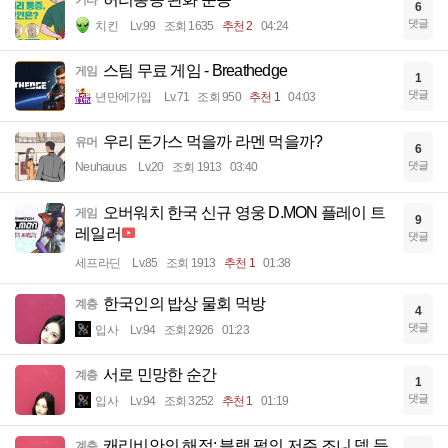
6
댓글
치킨
Lv.99
조회 1635
추천 2
04:24
스팀 무료 게임 - Breathedge
게임
1
댓글
년만에가입
Lv.71
조회 950
추천 1
04:03
우리 돈가스 먹을까 라멘 먹을까?
유머
6
댓글
Neuhauus
Lv.20
조회 1913
03:40
오버워치 한국 신규 영웅 D.MON 플레이 트
게임
9
레일러
댓글
세프라딘
Lv.85
조회 1913
추천 1
01:38
한국인의 밥상 물회 먹방
계층
4
댓글
입사
Lv.94
조회 2926
01:23
서로 민망한 순간
계층
1
댓글
입사
Lv.94
조회 3252
추천 1
01:19
캐리비안의 해적: 블랙 펄의 저주 조니 뎁 등
계층