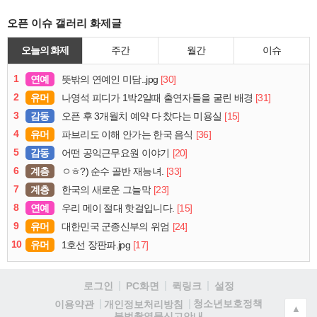
오픈 이슈 갤러리 화제글
오늘의 화제
주간
월간
이슈
1
연예
[30]
뜻밖의 연예인 미담..jpg
2
유머
[31]
나영석 피디가 1박2일때 출연자들을 굴린 배경
3
감동
[15]
오픈 후 3개월치 예약 다 찼다는 미용실
4
유머
[36]
파브리도 이해 안가는 한국 음식
5
감동
[20]
어떤 공익근무요원 이야기
6
계층
[33]
ㅇㅎ?) 순수 골반 재능녀.
7
계층
[23]
한국의 새로운 그늘막
8
연예
[15]
우리 메이 절대 핫걸입니다.
9
유머
[24]
대한민국 군종신부의 위엄
10
유머
[17]
1호선 장판파.jpg
로그인
PC화면
퀵링크
설정
청소년보호정책
이용약관
개인정보처리방침
▲
불법촬영물신고안내