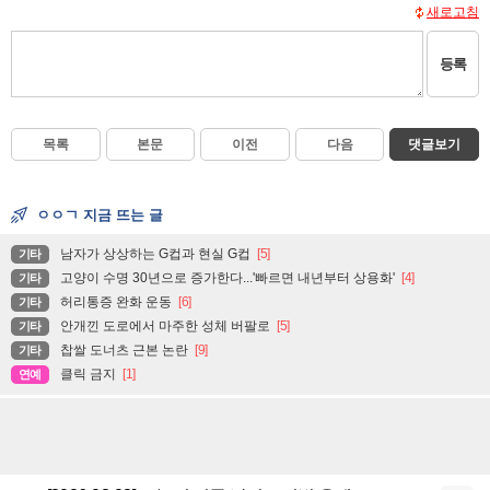
새로고침
등록
목록
본문
이전
다음
댓글보기
ㅇㅇㄱ 지금 뜨는 글
남자가 상상하는 G컵과 현실 G컵
[5]
기타
고양이 수명 30년으로 증가한다...'빠르면 내년부터 상용화'
[4]
기타
허리통증 완화 운동
[6]
기타
안개낀 도로에서 마주한 성체 버팔로
[5]
기타
찹쌀 도너츠 근본 논란
[9]
기타
클릭 금지
[1]
연예