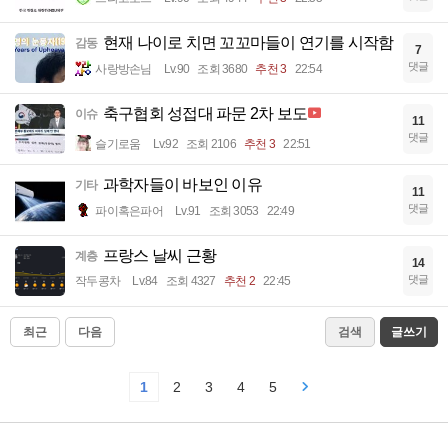
현재 나이로 치면 꼬꼬마들이 연기를 시작함
감동
7
댓글
사랑방손님
Lv.90
조회 3680
추천 3
22:54
축구협회 성접대 파문 2차 보도
이슈
11
댓글
슬기로움
Lv.92
조회 2106
추천 3
22:51
과학자들이 바보인 이유
기타
11
댓글
파이혹은파어
Lv.91
조회 3053
22:49
프랑스 날씨 근황
계층
14
댓글
작두콩차
Lv.84
조회 4327
추천 2
22:45
최근
다음
검색
글쓰기
1
2
3
4
5