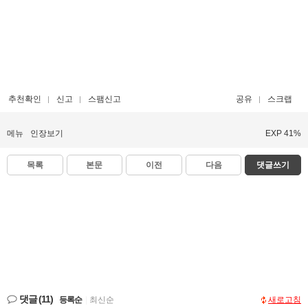
추천확인
신고
스팸신고
공유
스크랩
메뉴
인장보기
EXP 41%
목록
본문
이전
다음
댓글쓰기
댓글
(11)
등록순
|
최신순
새로고침