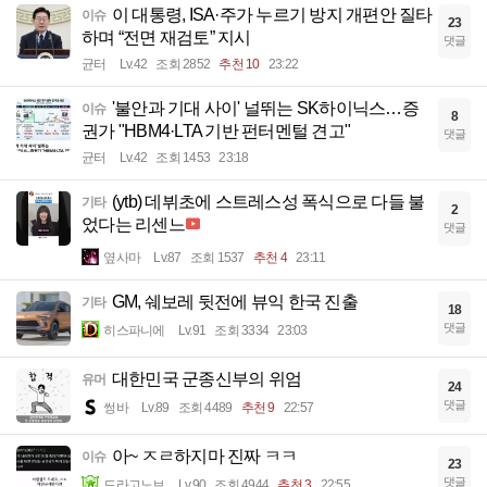
이 대통령, ISA·주가 누르기 방지 개편안 질타
이슈
23
하며 “전면 재검토” 지시
댓글
균터
Lv.42
조회 2852
추천 10
23:22
'불안과 기대 사이' 널뛰는 SK하이닉스…증
이슈
8
권가 "HBM4·LTA 기반 펀터멘털 견고"
댓글
균터
Lv.42
조회 1453
23:18
(ytb) 데뷔초에 스트레스성 폭식으로 다들 불
기타
2
었다는 리센느
댓글
옆사마
Lv.87
조회 1537
추천 4
23:11
GM, 쉐보레 뒷전에 뷰익 한국 진출
기타
18
댓글
히스파니에
Lv.91
조회 3334
23:03
대한민국 군종신부의 위엄
유머
24
댓글
썽바
Lv.89
조회 4489
추천 9
22:57
아~ ㅈㄹ하지마 진짜 ㅋㅋ
이슈
23
댓글
드라고노브
Lv.90
조회 4944
추천 3
22:55