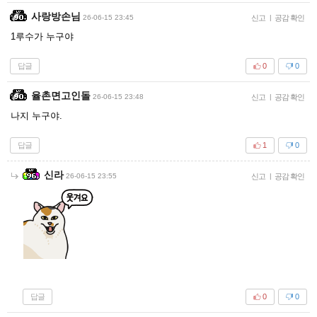
사랑방손님
26-06-15 23:45
신고
|
공감 확인
1루수가 누구야
답글
0
0
율촌면고인돌
26-06-15 23:48
신고
|
공감 확인
나지 누구야.
답글
1
0
신라
26-06-15 23:55
신고
|
공감 확인
답글
0
0