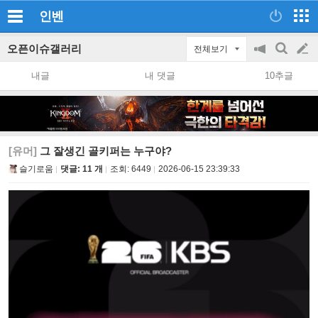
인벤
오픈이슈갤러리
전체보기
공
검
글
지
색
내글
내 댓글
10추글
on/off
쓰
기
[유머]
그 잘생긴 골키퍼는 누구야?
슬기로움
댓글: 11 개
조회:
6449
2026-06-15 23:39:33