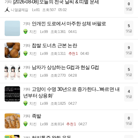
[2026-08-08] 오늘의 전국 날씨 & 띠별 운세
기타
0
댓글
니얼굴제길
Lv.81
조회 507
05:02
안개낀 도로에서 마주한 성체 버팔로
기타
5
댓글
치킨
Lv.99
조회 1361
04:41
찹쌀 도너츠 근본 논란
기타
9
댓글
치킨
Lv.99
조회 1311
추천 1
04:40
남자가 상상하는 G컵과 현실 G컵
기타
5
댓글
치킨
Lv.99
조회 2770
04:28
고양이 수명 30년으로 증가한다...'빠르면 내
기타
4
년부터 상용화'
댓글
치킨
Lv.99
조회 1825
04:27
족발
기타
0
댓글
치킨
Lv.99
조회 814
추천 1
04:27
허리통증 완화 운동
기타