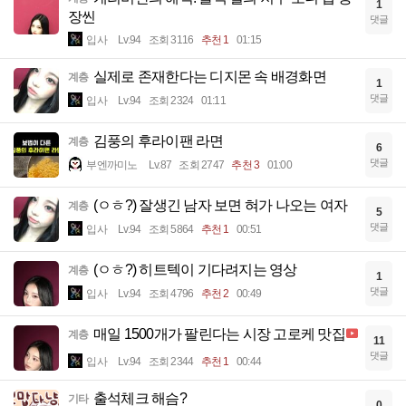
1
장씬
댓글
입사
Lv.94
조회 3116
추천 1
01:15
실제로 존재한다는 디지몬 속 배경화면
계층
1
댓글
입사
Lv.94
조회 2324
01:11
김풍의 후라이팬 라면
계층
6
댓글
부엔까미노
Lv.87
조회 2747
추천 3
01:00
(ㅇㅎ?) 잘생긴 남자 보면 혀가 나오는 여자
계층
5
댓글
입사
Lv.94
조회 5864
추천 1
00:51
(ㅇㅎ?) 히트텍이 기다려지는 영상
계층
1
댓글
입사
Lv.94
조회 4796
추천 2
00:49
매일 1500개가 팔린다는 시장 고로케 맛집
계층
11
댓글
입사
Lv.94
조회 2344
추천 1
00:44
출석체크 해슴?
기타
0