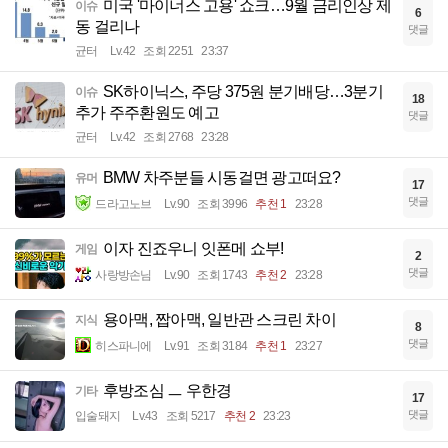
미국 '마이너스 고용' 쇼크…9월 금리인상 제
이슈
6
동 걸리나
댓글
균터
Lv.42
조회 2251
23:37
SK하이닉스, 주당 375원 분기배당…3분기
이슈
18
추가 주주환원도 예고
댓글
균터
Lv.42
조회 2768
23:28
BMW 차주분들 시동걸면 광고떠요?
유머
17
댓글
드라고노브
Lv.90
조회 3996
추천 1
23:28
이자 진죠우니 잇폰메 쇼부!
게임
2
댓글
사랑방손님
Lv.90
조회 1743
추천 2
23:28
용아맥, 짭아맥, 일반관 스크린 차이
지식
8
댓글
히스파니에
Lv.91
조회 3184
추천 1
23:27
후방조심 ㅡ 우한경
기타
17
댓글
입술돼지
Lv.43
조회 5217
추천 2
23:23