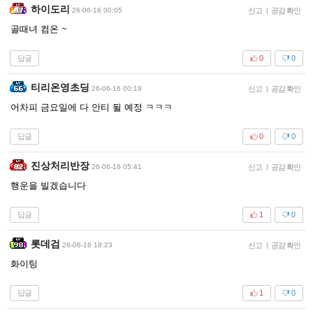
하이도리
26-06-16 00:05
신고
|
공감 확인
골때녀 컴온 ~
답글
0
0
티리온영초딩
26-06-16 00:19
신고
|
공감 확인
어차피 금요일에 다 안티 될 예정 ㅋㅋㅋ
답글
0
0
진상처리반장
26-06-16 05:41
신고
|
공감 확인
행운을 빌겠습니다
답글
1
0
롯데검
26-06-16 18:23
신고
|
공감 확인
화이팅
답글
1
0