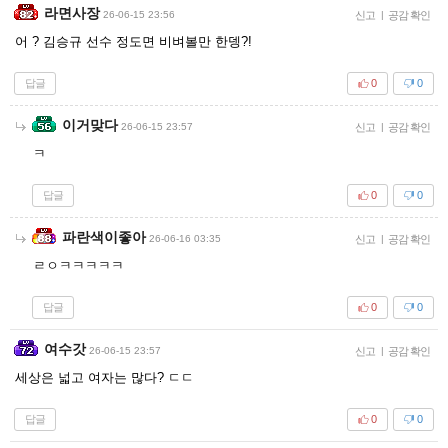
라면사장
26-06-15 23:56
신고
|
공감 확인
어 ? 김승규 선수 정도면 비벼볼만 한뎅?!
답글
0
0
이거맞다
26-06-15 23:57
신고
|
공감 확인
ㅋ
답글
0
0
파란색이좋아
26-06-16 03:35
신고
|
공감 확인
ㄹㅇㅋㅋㅋㅋㅋ
답글
0
0
여수갓
26-06-15 23:57
신고
|
공감 확인
세상은 넓고 여자는 많다? ㄷㄷ
답글
0
0