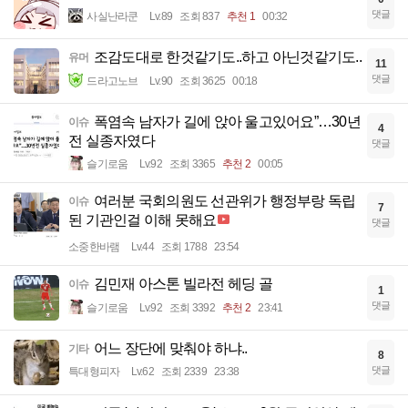
댓글
사실난라쿤
Lv.89
조회 837
추천 1
00:32
조감도대로 한것같기도..하고 아닌것같기도..
유머
11
댓글
드라고노브
Lv.90
조회 3625
00:18
폭염속 남자가 길에 앉아 울고있어요”…30년
이슈
4
전 실종자였다
댓글
슬기로움
Lv.92
조회 3365
추천 2
00:05
여러분 국회의원도 선관위가 행정부랑 독립
이슈
7
된 기관인걸 이해 못해요
댓글
소중한바램
Lv.44
조회 1788
23:54
김민재 아스톤 빌라전 헤딩 골
이슈
1
댓글
슬기로움
Lv.92
조회 3392
추천 2
23:41
어느 장단에 맞춰야 하냐..
기타
8
댓글
특대형피자
Lv.62
조회 2339
23:38