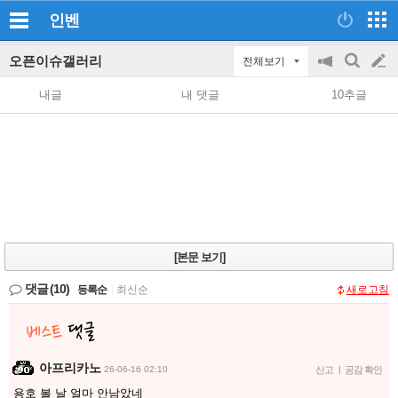
인벤
오픈이슈갤러리
전체보기
공
검
글
지
색
내글
내 댓글
10추글
on/off
쓰
기
[본문 보기]
댓글
(10)
등록순
|
최신순
새로고침
아프리카노
26-06-16 02:10
신고
|
공감 확인
용호 볼 날 얼마 안남았네