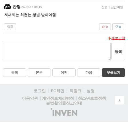
반형
26-06-16 08:45
신고
|
공감 확인
저새끼는 혀뽑는 형벌 받아야댐
답글
0
0
새로고침
등록
목록
본문
이전
다음
댓글보기
로그인
PC화면
퀵링크
설정
청소년보호정책
이용약관
개인정보처리방침
▲
불법촬영물신고안내
(주)
인
벤