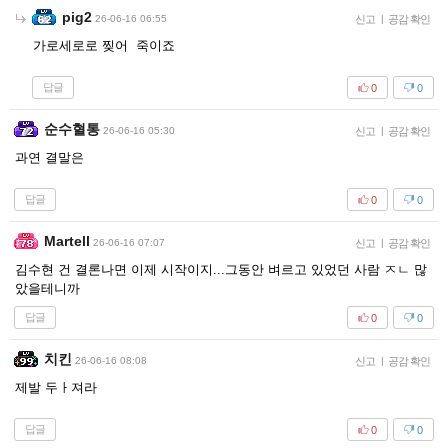
pig2
26-06-16 06:55
신고
|
공감 확인
가로세로로 찢어 죽이죠
답글
0
0
순수혈통
26-06-16 05:30
신고
|
공감 확인
과연 결말은
답글
0
0
Martell
26-06-16 07:07
신고
|
공감 확인
김수현 건 결론나면 이제 시작이지...그동안 벼르고 있었던 사람 ㅈㄴ 많
았을테니까
답글
0
0
치킨
26-06-16 08:08
신고
|
공감 확인
제발 두ㅏ져라
답글
0
0