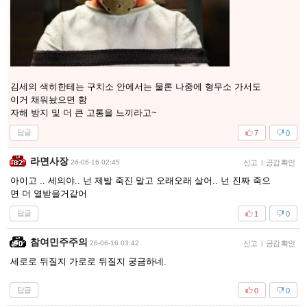
김세의 색히한테는 구치소 안에서는 물론 나중에 형무소 가서도
이거 채워놨으면 함
자해 방지 및 더 큰 고통을 느끼라고~
답글
7
0
라면사장
26-06-16 02:45
신고
|
공감 확인
아이고 .. 세의야.. 넌 제발 죽진 말고 오래오래 살어.. 넌 진짜 죽으
면 더 열받을거같어
답글
1
0
참여민주주의
26-06-16 03:42
신고
|
공감 확인
세로로 뒤질지 가로로 뒤질지 궁금하네.
답글
0
0