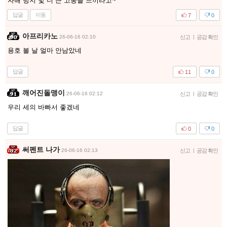
자해 방지 및 더 큰 고통을 느끼라고~
답글
이동
7
0
아프리카노
26-06-16 02:10
신고
|
공감 확인
용호 볼 날 얼마 안남았네
답글
11
0
깨어진돌맹이
26-06-16 02:12
신고
|
공감 확인
우리 세의 바빠서 좋겠네
답글
0
0
써펜트 나가
26-06-16 02:13
신고
|
공감 확인