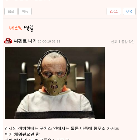
답글
이동
11
0
써펜트 나가
26-06-16 02:13
신고
|
공감 확인
김세의 색히한테는 구치소 안에서는 물론 나중에 형무소 가서도
이거 채워놨으면 함