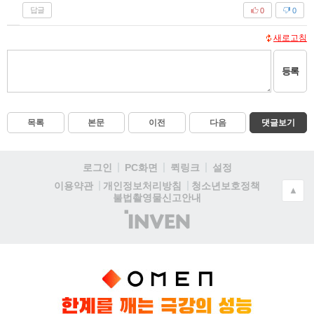
답글
0
0
새로고침
등록
목록
본문
이전
다음
댓글보기
로그인
PC화면
퀵링크
설정
청소년보호정책
이용약관
개인정보처리방침
▲
불법촬영물신고안내
(주)
인
벤