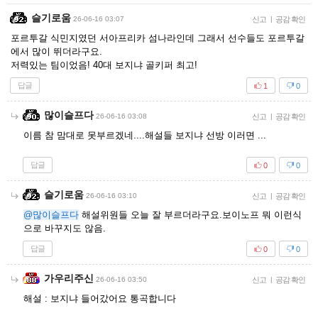
슬기로움
26-06-16 03:07
신고
|
공감 확인
포르투갈 식민지였던 서아프리카 섬나라인데 그래서 선수들도 포르투갈
에서 많이 뛰더라구요.
저력있는 팀이었음! 40대 보지냐 골키퍼 최고!
답글
1
0
많이슬프다
26-06-16 03:08
신고
|
공감 확인
이름 참 맘대로 못부르겠네....해설들 보지냐 선방 이러면 ...
답글
0
0
슬기로움
26-06-16 03:10
신고
|
공감 확인
@많이슬프다
해설위원들 오늘 잘 부르더라구요.보이노프 뭐 이런식
으로 바꾸지도 않음.
답글
0
0
가우리주신
26-06-16 03:50
신고
|
공감 확인
해설 : 보지냐 들어갔어요 통곡합니다