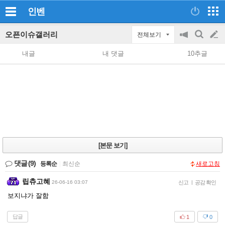
인벤
오픈이슈갤러리
전체보기
공
검
글
지
색
내글
내 댓글
10추글
on/off
쓰
기
[본문 보기]
댓글
(9)
등록순
|
최신순
새로고침
립츄고혜
26-06-16 03:07
신고
|
공감 확인
보지냐가 잘함
답글
1
0