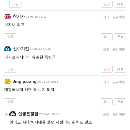
답글
0
0
창기사
26-06-16 03:11
신고
|
공감 확인
보지냐 최고
답글
0
0
신수기린
26-06-16 04:46
신고
|
공감 확인
마카로네시아의 유일한 독립국
답글
0
0
Jingiparang
26-06-16 05:56
신고
|
공감 확인
대항해시대 하면 꼭 보게 되지
답글
0
0
인생은경험
26-06-16 07:41
신고
|
공감 확인
맞아요. 대항해시대를 했던 사람이면 위치도 알죠.