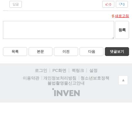
답글
0
0
새로고침
등록
목록
본문
이전
다음
댓글보기
로그인
PC화면
퀵링크
설정
청소년보호정책
이용약관
개인정보처리방침
▲
불법촬영물신고안내
(주)
인
벤