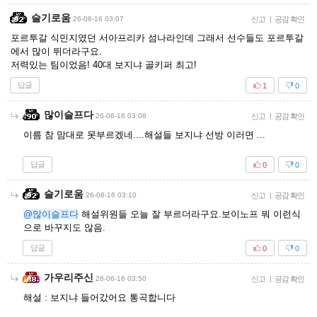
슬기로움
26-06-16 03:07
신고
|
공감 확인
포르투갈 식민지였던 서아프리카 섬나라인데 그래서 선수들도 포르투갈
에서 많이 뛰더라구요.
저력있는 팀이었음! 40대 보지냐 골키퍼 최고!
답글
1
0
많이슬프다
26-06-16 03:08
신고
|
공감 확인
이름 참 맘대로 못부르겠네....해설들 보지냐 선방 이러면 ...
답글
0
0
슬기로움
26-06-16 03:10
신고
|
공감 확인
@많이슬프다
해설위원들 오늘 잘 부르더라구요.보이노프 뭐 이런식
으로 바꾸지도 않음.
답글
0
0
가우리주신
26-06-16 03:50
신고
|
공감 확인
해설 : 보지냐 들어갔어요 통곡합니다