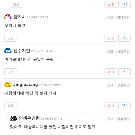
답글
0
0
창기사
26-06-16 03:11
신고
|
공감 확인
보지냐 최고
답글
0
0
신수기린
26-06-16 04:46
신고
|
공감 확인
마카로네시아의 유일한 독립국
답글
0
0
Jingiparang
26-06-16 05:56
신고
|
공감 확인
대항해시대 하면 꼭 보게 되지
답글
0
0
인생은경험
26-06-16 07:41
신고
|
공감 확인
맞아요. 대항해시대를 했던 사람이면 위치도 알죠.