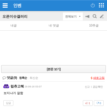
인벤
오픈이슈갤러리
전체보기
공
검
글
지
색
내글
내 댓글
10추글
on/off
쓰
기
[본문 보기]
댓글
(9)
등록순
|
최신순
새로고침
립츄고혜
26-06-16 03:07
신고
|
공감 확인
보지냐가 잘함
답글
1
0