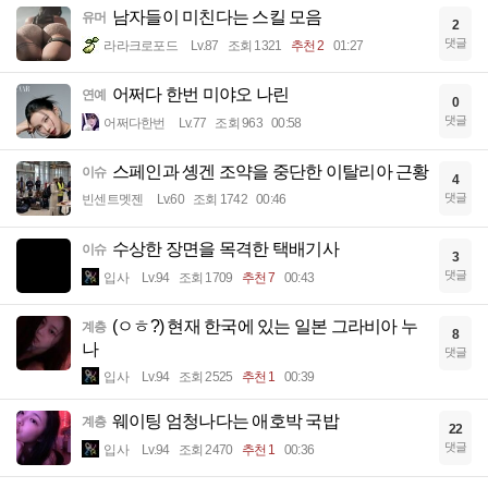
남자들이 미친다는 스킬 모음
유머
2
댓글
라라크로포드
Lv.87
조회 1321
추천 2
01:27
어쩌다 한번 미야오 나린
연예
0
댓글
어쩌다한번
Lv.77
조회 963
00:58
스페인과 솅겐 조약을 중단한 이탈리아 근황
이슈
4
댓글
빈센트멧젠
Lv.60
조회 1742
00:46
수상한 장면을 목격한 택배기사
이슈
3
댓글
입사
Lv.94
조회 1709
추천 7
00:43
(ㅇㅎ?) 현재 한국에 있는 일본 그라비아 누
계층
8
나
댓글
입사
Lv.94
조회 2525
추천 1
00:39
웨이팅 엄청나다는 애호박 국밥
계층
22
댓글
입사
Lv.94
조회 2470
추천 1
00:36