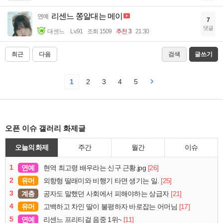
리센느 쫑알대는 메이
연예
7
댓글
대센느
Lv.91
조회 1509
추천 3
21:30
최근
다음
검색
글쓰기
1
2
3
4
5
오픈 이슈 갤러리 화제글
오늘의 화제
주간
월간
이슈
1
연예
[26]
현역 최고령 배우라는 신구 근황.jpg
2
유머
[25]
외향형 딸래미와 비행기 타면 생기는 일.
3
계층
[21]
공자도 말했던 사회에서 피해야하는 상급자
4
유머
[17]
고백하고 차인 딸이 불평하자 바로잡는 어머님
5
연예
[11]
리센느 프리티걸 음중 1위~