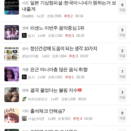
일본 기상청피셜 :한국아 니네가 원하는거 보
사진
8
내줄게
댓글
Dogdrip
Lv.22
조회 2509
추천 2
00:34
리센느 이번주 음악중심 1위
연예
5
댓글
입사
Lv.94
조회 1184
추천 3
00:33
정신건강에 도움이 되는 생각 10가지
유머
2
댓글
분당리자몽
Lv.62
조회 1394
추천 3
00:33
은근 마니아층 많은 음식 취향
계층
7
댓글
입사
Lv.94
조회 1501
추천 1
00:29
결국 울었다는 블핑 지수
연예
3
댓글
라라크로포드
Lv.87
조회 1339
00:29
출석체크 안해슴?
기타
0
댓글
사실난라쿤
Lv.89
조회 502
추천 4
00:28