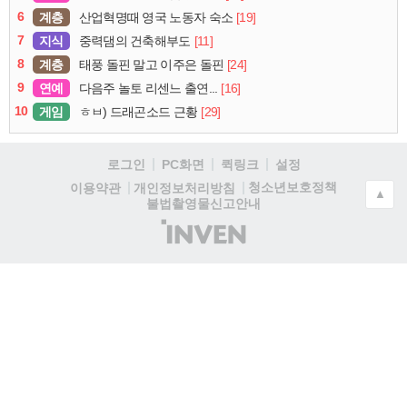
6
계층
[19]
산업혁명때 영국 노동자 숙소
7
지식
[11]
중력댐의 건축해부도
8
계층
[24]
태풍 돌핀 말고 이주은 돌핀
9
연예
[16]
다음주 놀토 리센느 출연...
10
게임
[29]
ㅎㅂ) 드래곤소드 근황
로그인
PC화면
퀵링크
설정
청소년보호정책
이용약관
개인정보처리방침
▲
불법촬영물신고안내
(주)
인
벤