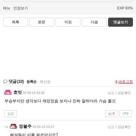
메뉴
인장보기
EXP 83%
목록
본문
이전
다음
댓글쓰기
댓글
(10)
등록순
|
최신순
새로고침
호빗
26-06-16 03:30
신고
|
공감 확인
무승부지만 생각보다 재밌었음 보지냐 진짜 잘하더라 가슴 쫄깃
답글
0
0
정불주
26-06-16 03:37
신고
|
공감 확인
해설들이 이름 부르던가요?