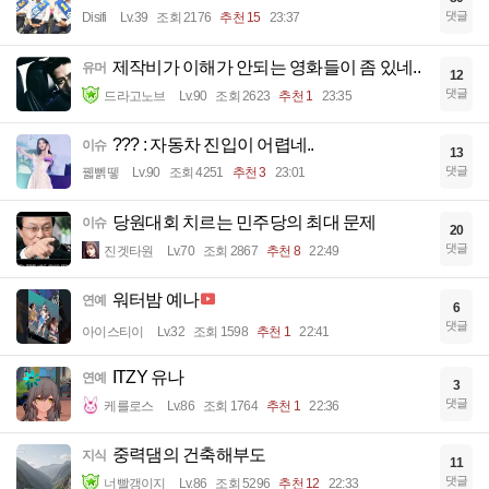
댓글
Disifi
Lv.39
조회 2176
추천 15
23:37
제작비가 이해가 안되는 영화들이 좀 있네..
유머
12
댓글
드라고노브
Lv.90
조회 2623
추천 1
23:35
??? : 자동차 진입이 어렵네..
이슈
13
댓글
꿻뻵뗗
Lv.90
조회 4251
추천 3
23:01
당원대회 치르는 민주당의 최대 문제
이슈
20
댓글
진겟타원
Lv.70
조회 2867
추천 8
22:49
워터밤 예나
연예
6
댓글
아이스티이
Lv.32
조회 1598
추천 1
22:41
ITZY 유나
연예
3
댓글
케를로스
Lv.86
조회 1764
추천 1
22:36
중력댐의 건축해부도
지식
11
댓글
너빨갱이지
Lv.86
조회 5296
추천 12
22:33