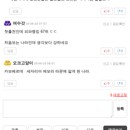
답글
0
0
여수갓
26-06-16 07:57
신고
|
공감 확인
첫출전인데 피파랭킹 67위 ㄷㄷ
처음보는 나라인데 생각보다 강하네요
답글
0
0
오크고양이
26-06-16 08:47
신고
|
공감 확인
카보베르데 세자리아 에보라 따문에 알게 된 나라.
답글
0
0
새로고침
등록
목록
본문
이전
다음
댓글보기