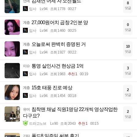
김채연 어제 자 오션월드
연예
8
댓글
입사
Lv.94
조회 1778
00:27
27,000원어치 곱창 2인분 양
계층
0
댓글
입사
Lv.94
조회 1460
00:25
오늘로써 완벽히 증명된 거
계층
10
댓글
입사
Lv.94
조회 1927
00:22
통영 살인사건 현상금 1억
이슈
3
댓글
입사
Lv.94
조회 1983
추천 1
00:19
15호 태풍 진로 예상
계층
2
댓글
입사
Lv.94
조회 1454
00:18
침착맨 채널 직원1명당 22개씩 영상작업한
유머
2
다구요?
댓글
드라고노브
Lv.90
조회 2043
추천 1
00:15
폴드8 일주일 써본 후기....
기타