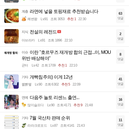
라면에 넣을 토핑재료 추천받습니다
계층
63
댓글
쾌변왕
Lv.91
조회 3053
추천 1
22:30
전설의 레전드
지식
2
댓글
아브라카
Lv.91
조회 1896
22:10
이란 "호르무즈 재개방 합의 근접...미, MOU
이슈
8
위반 배상해야"
댓글
균터
Lv.42
조회 1709
추천 1
22:10
개빡침주의) 이게 12년
기타
41
댓글
꿻뻵뗗
Lv.90
조회 6302
추천 5
22:09
다음주 놀토 리센느 출연...
연예
16
댓글
많이슬프다
Lv.90
조회 4171
추천 9
21:48
7월 국산차 판매 순위
기타
11
댓글
라라크로포드
Lv.87
조회 4141
21:43