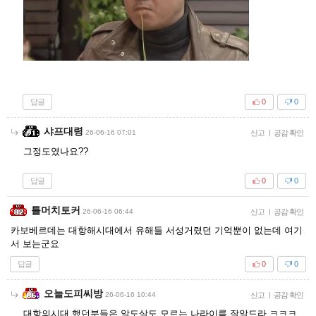
답글
0
0
샤프대령
26-06-16 07:01
신고
|
공감 확인
그정도였나요??
답글
0
0
틀머치토커
26-06-16 06:44
신고
|
공감 확인
카보베르데는 대항해시대에서 유해들 서성거렸던 기억뿐이 없는데 여기
서 보는군요
답글
0
0
오늘도피씨방
26-06-16 10:44
신고
|
공감 확인
대항의시대 했던분들은 알도살도 모르는 나라이름 잘알드라 ㅋㅋㅋ