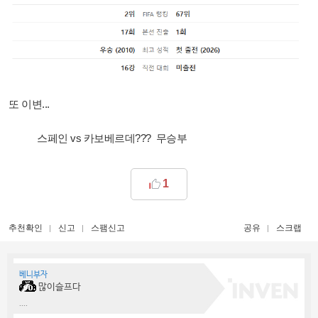
또 이변...
스페인 vs 카보베르데??? 무승부
1
추천확인
신고
스팸신고
공유
스크랩
베니부자
많이슬프다
....