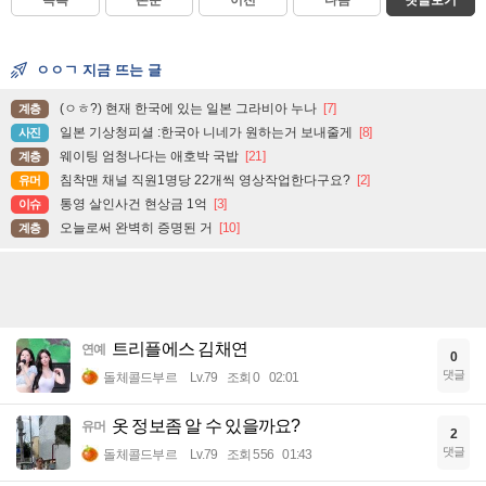
ㅇㅇㄱ 지금 뜨는 글
(ㅇㅎ?) 현재 한국에 있는 일본 그라비아 누나
[7]
계층
일본 기상청피셜 :한국아 니네가 원하는거 보내줄게
[8]
사진
웨이팅 엄청나다는 애호박 국밥
[21]
계층
침착맨 채널 직원1명당 22개씩 영상작업한다구요?
[2]
유머
통영 살인사건 현상금 1억
[3]
이슈
오늘로써 완벽히 증명된 거
[10]
계층
트리플에스 김채연
연예
0
댓글
돌체콜드부르
Lv.79
조회 0
02:01
옷 정보좀 알 수 있을까요?
유머
2
댓글
돌체콜드부르
Lv.79
조회 556
01:43