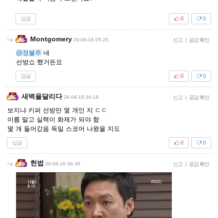
답글
0
0
Montgomery
26-06-16 05:25
신고
|
공감 확인
@정불주
네
선방쇼 했거든요
답글
0
0
새벽을달리다
26-06-16 04:18
신고
|
공감 확인
보지냐 키퍼 선방만 몇 개인 지 ㄷㄷ
이름 말고 실력이 화제가 되야 함
몇 개 들어갔음 독일 스코어 나왔을 지도
답글
0
0
헌법
26-06-16 06:36
신고
|
공감 확인