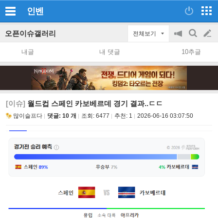
인벤
오픈이슈갤러리
전체보기
공
검
글
지
색
내글
내 댓글
10추글
on/off
쓰
기
[이슈]
월드컵 스페인 카보베르데 경기 결과..ㄷㄷ
많이슬프다
댓글: 10 개
조회:
6477
추천:
1
2026-06-16 03:07:50