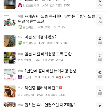
17
댓글
암꼬또모타쥬
Lv.60
조회 4232
23:55
ㅆ계층) 라노벨 독자들이 말하는 국밥 라노벨
계층
4
완결작 천하오절
댓글
큐땁이알
Lv.88
조회 1577
23:45
이분 오이갤러겠죠?
유머
10
댓글
드라고노브
Lv.90
조회 1633
23:44
일본 지진 피해현장 도독 근황
이슈
3
댓글
빈센트멧젠
Lv.60
조회 2894
23:43
1년만에 끝나버린 뉴이재명 현상
이슈
60
댓글
마검귀
Lv.83
조회 4199
추천 4
23:41
허언증 갤러리 레전드
유머
1
댓글
머머머머머며
Lv.38
조회 1591
23:38
원하는 후보 안뽑으면 다 2찍임?
이슈
80