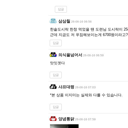
답글
삼삼칠
26-06-16 06:56
한솥도시락 한창 먹었을 땐 도련님 도시락이 250
근데 지금도 저 푸짐해보이는게 6700원이라고?
답글
의식을넘어서
26-06-16 06:59
맛잇겟다
답글
샤프대령
26-06-16 07:03
*본 상품 이지미는 실제와 다를 수 있습니다.
답글
양념통닭
26-06-16 07:59