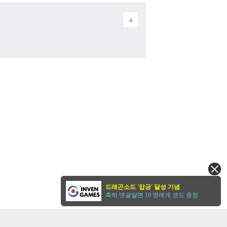
▲
드래곤소드 '압긍' 달성 기념
축하 댓글달면 10 명에게 코드 증정