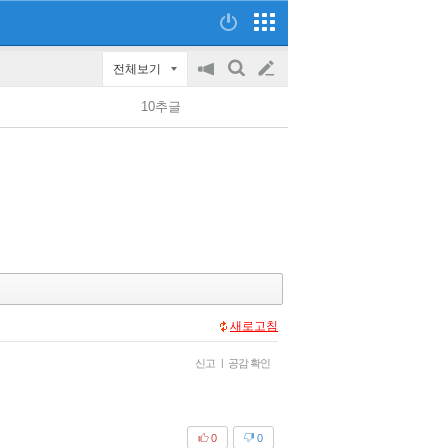
전체보기
공
검
글
지
색
10추글
on/off
쓰
기
새로고침
신고
|
공감 확인
0
0