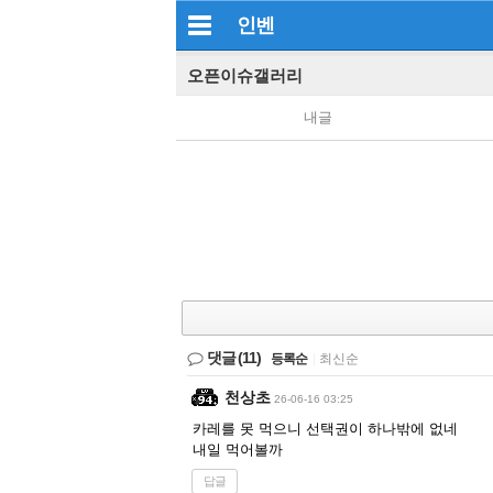
인벤
오픈이슈갤러리
내글
댓글
(11)
등록순
|
최신순
천상초
26-06-16 03:25
카레를 못 먹으니 선택권이 하나밖에 없네
내일 먹어볼까
답글