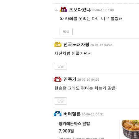
초보다됬냐
26-06-16 07:00
와 카레를 못먹는 다니 너무 불쌍해
답글
전국노래자랑
26-06-16 04:45
사진처럼 안줄거면서
답글
연주가
26-06-16 04:57
한솥은 그래도 평타는 치는거 같음
답글
버터멜론
26-06-16 06:51