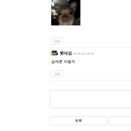
답글
롯데검
26-06-16 18:26
실제론 어떨까
답글
목록