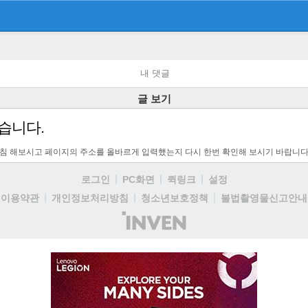
내 댓글
글 보기
습니다.
고침 해보시고 페이지의 주소를 올바르게 입력했는지 다시 한번 확인해 보시기 바랍니다
로그인
PC화면
퀵링크
설정
이용약관
개인정보처리방침
청소년보호정책
불법촬영물신고안내
(주)
인
벤