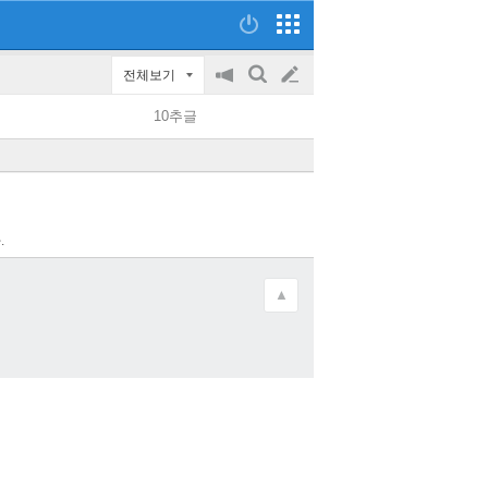
전체보기
공
검
글
지
색
10추글
on/off
쓰
기
.
▲