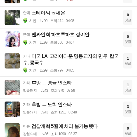
스테이씨 윤세은
연예
0
댓글
치킨
Lv.99
조회 414
04:08
팬싸인회 하츠투하츠 정이안
연예
0
댓글
치킨
Lv.99
조회 505
04:07
미국 LA, 코리아타운 명동교자의 만두, 칼국
기타
1
수, 콩국수
댓글
치킨
Lv.99
조회 797
04:05
후방 ㅡ 빵귤 인스타
기타
1
댓글
입술돼지
Lv.43
조회 970
03:59
후방 ㅡ 도희 인스타
기타
3
댓글
입술돼지
Lv.43
조회 1251
03:48
검찰개혁 5월에 처리 불가능했다
이슈
0
댓글
강철의매
Lv.86
조회 1090
03:37