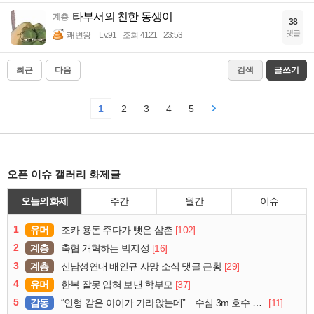
타부서의 친한 동생이
계층
38
댓글
쾌변왕
Lv.91
조회 4121
23:53
최근
다음
검색
글쓰기
1
2
3
4
5
오픈 이슈 갤러리 화제글
오늘의 화제
주간
월간
이슈
1
유머
[102]
조카 용돈 주다가 뺏은 삼촌
2
계층
[16]
축협 개혁하는 박지성
3
계층
[29]
신남성연대 배인규 사망 소식 댓글 근황
4
유머
[37]
한복 잘못 입혀 보낸 학부모
5
감동
[11]
“인형 같은 아이가 가라앉는데”…수심 3m 호수 뛰어든 60대 의인