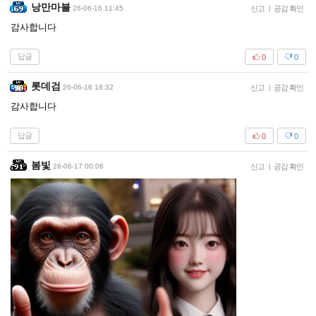
낭만마블
26-06-16 11:45
신고
|
공감 확인
감사합니다
답글
0
0
롯데검
26-06-16 18:32
신고
|
공감 확인
감사합니다
답글
0
0
봄빛
26-06-17 00:06
신고
|
공감 확인