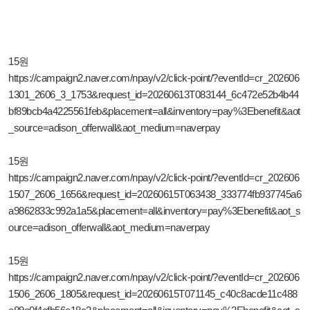
15원
https://campaign2.naver.com/npay/v2/click-point/?eventId=cr_202606
1301_2606_3_1753&request_id=20260613T083144_6c472e52b4b44
bf89bcb4a4225561feb&placement=all&inventory=pay%3Ebenefit&aot
_source=adison_offerwall&aot_medium=naverpay
15원
https://campaign2.naver.com/npay/v2/click-point/?eventId=cr_202606
1507_2606_1656&request_id=20260615T063438_333774fb937745a6
a9862833c992a1a5&placement=all&inventory=pay%3Ebenefit&aot_s
ource=adison_offerwall&aot_medium=naverpay
15원
https://campaign2.naver.com/npay/v2/click-point/?eventId=cr_202606
1506_2606_1805&request_id=20260615T071145_c40c8acde11c488