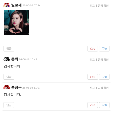
빛로제
26-06-16 07:24
신고
|
공감 확인
답글
0
0
존윅
26-06-16 10:42
신고
|
공감 확인
감사합니다
답글
0
0
홍땅구
26-06-16 11:07
신고
|
공감 확인
감사합니다.
답글
0
0