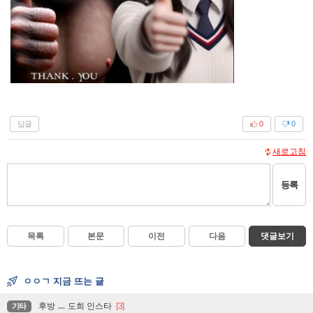
답글
0
0
새로고침
등록
목록
본문
이전
다음
댓글보기
ㅇㅇㄱ 지금 뜨는 글
후방 ㅡ 도희 인스타
[3]
기타