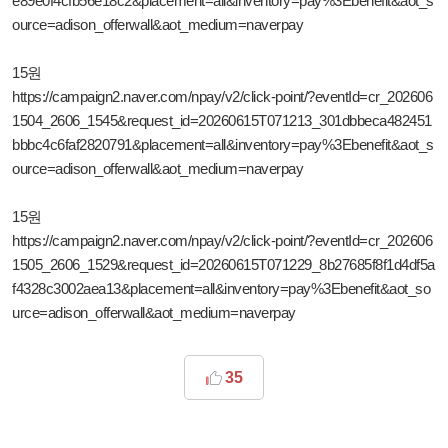
e89e0f4cfb56e18c2&placement=all&inventory=pay%3Ebenefit&aot_s
ource=adison_offerwall&aot_medium=naverpay
15원
https://campaign2.naver.com/npay/v2/click-point/?eventId=cr_202606
1504_2606_1545&request_id=20260615T071213_301dbbeca482451
bbbc4c6faf2820791&placement=all&inventory=pay%3Ebenefit&aot_s
ource=adison_offerwall&aot_medium=naverpay
15원
https://campaign2.naver.com/npay/v2/click-point/?eventId=cr_202606
1505_2606_1529&request_id=20260615T071229_8b27685f8f1d4df5a
f4328c3002aea13&placement=all&inventory=pay%3Ebenefit&aot_so
urce=adison_offerwall&aot_medium=naverpay
35