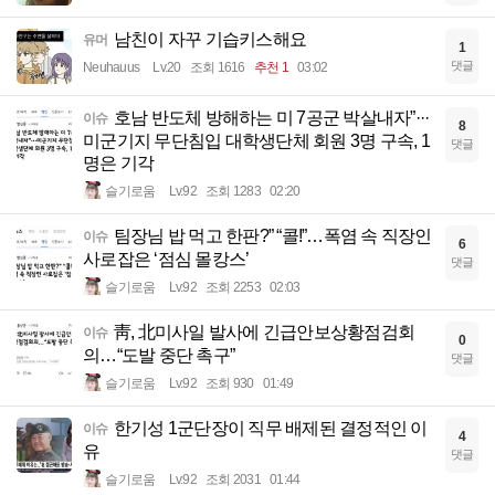
남친이 자꾸 기습키스해요
유머
1
댓글
Neuhauus
Lv.20
조회 1616
추천 1
03:02
호남 반도체 방해하는 미 7공군 박살내자”···
이슈
8
미군기지 무단침입 대학생단체 회원 3명 구속, 1
댓글
명은 기각
슬기로움
Lv.92
조회 1283
02:20
팀장님 밥 먹고 한판?” “콜!”…폭염 속 직장인
이슈
6
사로잡은 ‘점심 몰캉스’
댓글
슬기로움
Lv.92
조회 2253
02:03
靑, 北미사일 발사에 긴급안보상황점검회
이슈
0
의…“도발 중단 촉구”
댓글
슬기로움
Lv.92
조회 930
01:49
한기성 1군단장이 직무 배제된 결정적인 이
이슈
4
유
댓글
슬기로움
Lv.92
조회 2031
01:44