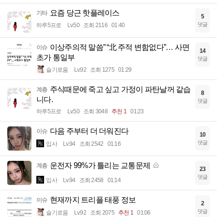
요즘 당근 핫플레이스
기타
5
댓글
하루5프로
Lv.50
조회 2116
01:40
이상주의적 말씀” “北 주적 변함없다”… 사면
이슈
14
초가 통일부
댓글
슬기로움
Lv.92
조회 1275
01:29
주식때문에 죽고 싶고 가정이 파탄날꺼 같습
계층
8
니다.
댓글
하루5프로
Lv.50
조회 3048
추천 1
01:23
다음 주부터 더 더워진다
이슈
10
댓글
입사
Lv.94
조회 2542
01:16
운전자 99%가 틀리는 교통문제
계층
23
댓글
입사
Lv.94
조회 2458
01:14
현재까지 트리플 태풍 정보
이슈
2
댓글
슬기로움
Lv.92
조회 2075
추천 1
01:06