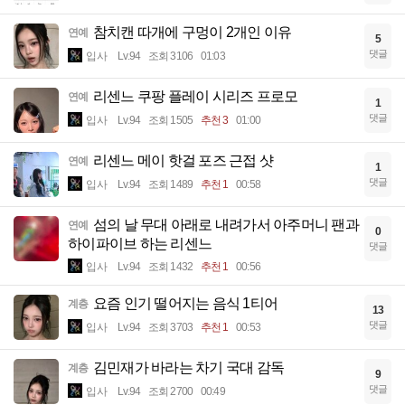
참치캔 따개에 구멍이 2개인 이유
연예
5
댓글
입사
Lv.94
조회 3106
01:03
리센느 쿠팡 플레이 시리즈 프로모
연예
1
댓글
입사
Lv.94
조회 1505
추천 3
01:00
리센느 메이 핫걸 포즈 근접 샷
연예
1
댓글
입사
Lv.94
조회 1489
추천 1
00:58
섬의 날 무대 아래로 내려가서 아주머니 팬과
연예
0
하이파이브 하는 리센느
댓글
입사
Lv.94
조회 1432
추천 1
00:56
요즘 인기 떨어지는 음식 1티어
계층
13
댓글
입사
Lv.94
조회 3703
추천 1
00:53
김민재가 바라는 차기 국대 감독
계층
9
댓글
입사
Lv.94
조회 2700
00:49