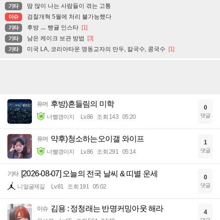
땀 많이 나는 사람들이 겪는 고통
기타
검찰개혁 5월에 처리 불가능했다
이슈
후방 ㅡ 빵귤 인스타
[1]
기타
남은 케이크 보관 방법
[3]
기타
미국 LA, 코리아타운 명동교자의 만두, 칼국수, 콩국수
[1]
기타
후방)흔들림의 미학
유머
0
댓글
너빨갱이지
Lv.86
조회 143
05:20
약후)청소하는오이갤 와이프
유머
1
댓글
너빨갱이지
Lv.86
조회 291
05:14
[2026-08-07] 오늘의 전국 날씨 & 띠별 운세
기타
0
댓글
니얼굴제길
Lv.81
조회 191
05:02
김용 : 정청래는 반명커밍아웃 해라
이슈
4
댓글