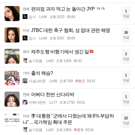
편의점 과자 먹고 눈 돌아간 JYP ㅋㅋ
연예
1
댓글
입사
Lv.94
조회 3070
00:46
JTBC 대한 축구 협회, 성 접대 관련 해명
이슈
26
댓글
입사
Lv.94
조회 3037
00:45
제주도행 비행기에서 생긴 일
유머
2
댓글
슬기로움
Lv.92
조회 1269
00:43
출석 해슴?
기타
1
댓글
사실난라쿤
Lv.89
조회 709
추천 2
00:33
어쩌다 한번 산다라박
연예
1
댓글
어쩌다한번
Lv.77
조회 1750
00:31
李 대통령 "군에서 다쳤는데 왜 6% 부담하
이슈
22
나"…국가책임 확대 주문
댓글
슬기로움
Lv.92
조회 2369
추천 6
00:24