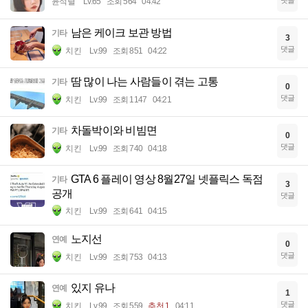
윤석렬
Lv.65
조회 564
04:42
남은 케이크 보관 방법
기타
3
댓글
치킨
Lv.99
조회 851
04:22
땀 많이 나는 사람들이 겪는 고통
기타
0
댓글
치킨
Lv.99
조회 1147
04:21
차돌박이와 비빔면
기타
0
댓글
치킨
Lv.99
조회 740
04:18
GTA 6 플레이 영상 8월27일 넷플릭스 독점
기타
3
공개
댓글
치킨
Lv.99
조회 641
04:15
노지선
연예
0
댓글
치킨
Lv.99
조회 753
04:13
있지 유나
연예
1
댓글
치킨
Lv.99
조회 559
추천 1
04:11