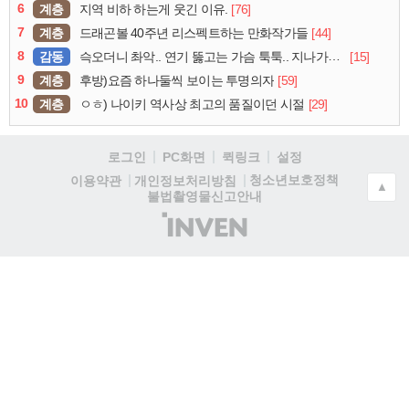
6
계층
[76]
지역 비하 하는게 웃긴 이유.
7
계층
[44]
드래곤볼 40주년 리스펙트하는 만화작가들
8
감동
[15]
슥오더니 촤악.. 연기 뚫고는 가슴 툭툭.. 지나가던 아재의 정체
9
계층
[59]
후방)요즘 하나둘씩 보이는 투명의자
10
계층
[29]
ㅇㅎ) 나이키 역사상 최고의 품질이던 시절
로그인
PC화면
퀵링크
설정
청소년보호정책
이용약관
개인정보처리방침
▲
불법촬영물신고안내
(주)
인
벤