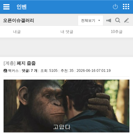
인벤
오픈이슈갤러리
전체보기
공
검
글
지
색
내글
내 댓글
10추글
on/off
쓰
기
[계층]
폐지 줍줍
핵커스
댓글: 7 개
조회:
5105
추천:
35
2026-06-16 07:01:19