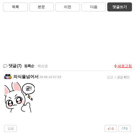
목록
본문
이전
다음
댓글쓰기
댓글
(7)
등록순
|
최신순
새로고침
의식을넘어서
26-06-16 07:03
신고
|
공감 확인
답글
0
0