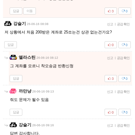
답글
이동
3
0
강슬기
26-06-16 08:08
신고
|
공감 확인
저 상황에서 처음 200받은 계좌로 25쏘는건 상관 없는건가요?
답글
0
0
엘라스틴
26-06-16 08:12
신고
|
공감 확인
그 계좌를 모르니 착오송금 반환신청
답글
3
0
까만냥
26-06-16 09:13
신고
|
공감 확인
줘도 문제가 될수 있음
답글
0
0
강슬기
26-06-16 09:16
신고
|
공감 확인
답변 감사합니다.