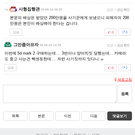
사형집행관
26-06-16 08:35
신고
|
공감 확인
본문의 배상은 받았던 200만원을 사기꾼에게 보냈으니 피해자의 200
만원은 본인이 배상해야 한다는 겁니다.
답글
0
0
그만좀아프자
26-06-16 14:35
신고
|
공감 확인
이번에 5d mark 2 구매하는데.... 3번이나 양아치짓 당했는데... 카메라
도 중고 사는건 빡센듯한데.... 저런 사기짓까지 잇다니 ㅠ
답글
0
0
새로고침
등록
목록
본문
이전
다음
댓글보기