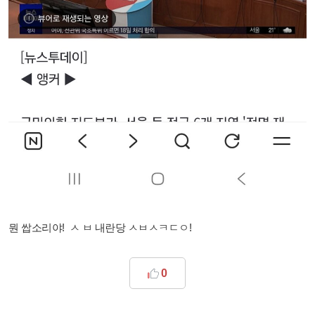
뭔 쌉소리야! ㅅ ㅂ 내란당 ㅅㅂㅅㅋㄷㅇ!
0