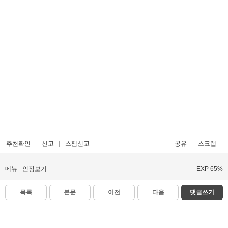
추천확인
신고
스팸신고
공유
스크랩
메뉴
인장보기
EXP 65%
목록
본문
이전
다음
댓글쓰기