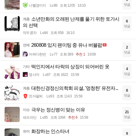
댓글
너빨갱이지
Lv.86
조회 1205
16:10
소년만화의 오래된 난제를 풀기 위한 토가시
계층
6
의 선택
댓글
작두콩차
Lv.84
조회 658
16:10
260808 있지 팬미팅 중 유나 버블팝
연예
2
댓글
어쩌다한번
Lv.77
조회 389
추천 1
16:09
떡인지에서 타락의 상징이 되어버린 옷
기타
4
댓글
옆사마
Lv.87
조회 1622
15:59
대한신경정신의학회 피셜, '멍청한' 유전자...
계층
8
댓글
전자팔찌
Lv.93
조회 1143
15:59
극우는 정신병이 맞는 이유
이슈
21
댓글
세프라딘
Lv.85
조회 1094
추천 6
15:58
화장하는 인스타녀
유머
9