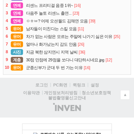
2
연예
[16]
리센느 프리티걸 음중 1위~
3
연예
[23]
다음주 놀토 리센느 출연...
4
연예
[39]
ㅇㅎㅂ? 어제 오션월드 김채연 모음
5
유머
[11]
남자들이 미친다는 스킬 모음
6
유머
[25]
차가 없는 사람은 모르는 주말에 나가기 싫은 이유
7
유머
[26]
얼마나 화가났는지 감도 안옴
8
사진
[36]
지금 북한 삼지연시 지역 날씨
9
계층
[12]
30점 만점에 29점을 쏘다니 대단하시네요.jpg
10
유머
[16]
군종신부가 군대 두 번 가는 이유
로그인
PC화면
퀵링크
설정
청소년보호정책
이용약관
개인정보처리방침
▲
불법촬영물신고안내
(주)
인
벤