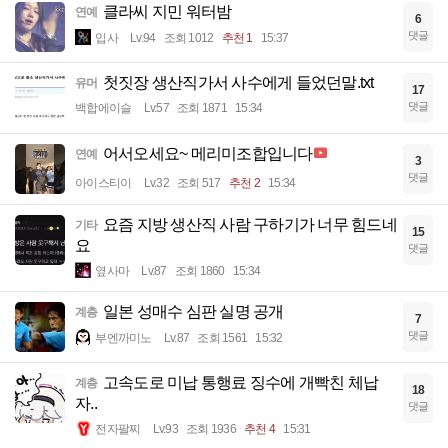
클라씨 지민 워터밤
연예
6
댓글
입사
Lv.94
조회 1012
추천 1
15:37
첫짓장 생산직가서 사수에게 들었던말.txt
유머
17
댓글
백합에이슬
Lv.57
조회 1871
15:34
어서오세요~ 메리미조합입니다
연예
3
댓글
아이스티이
Lv.32
조회 517
추천 2
15:34
요즘 지방 생산직 사람 구하기가 너무 힘드네
기타
15
요
댓글
옆사마
Lv.87
조회 1860
15:34
일본 성매수 심판 실명 공개
계층
7
댓글
부엔까미노
Lv.87
조회 1561
15:32
고속도로 미납 통행료 징수에 개빡친 체납
계층
18
자..
댓글
전자팔찌
Lv.93
조회 1936
추천 4
15:31