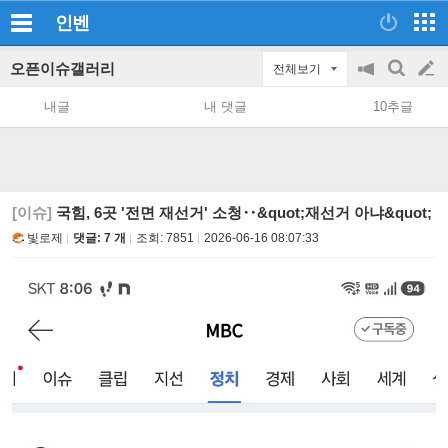
인벤
오픈이슈갤러리
전체보기
공
검
글
지
색
내글
내 댓글
10추글
on/off
쓰
기
[이슈]
국힘, 6곳 '전면 재선거' 소청‥&quot;재선거 아냐&quot;
빛로제
댓글: 7 개
조회:
7851
2026-06-16 08:07:33