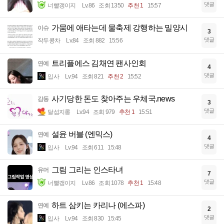
댓글
너빨갱이지
Lv.86
조회 1350
추천 1
15:57
가뭄에 애타는데 물축제 강행하는 밀양시
이슈
3
댓글
작두콩차
Lv.84
조회 882
15:56
트리플에스 김채연 팬사인회
연예
4
댓글
입사
Lv.94
조회 821
추천 2
15:52
사기당한 돈도 찾아주는 우체국.news
감동
3
댓글
달섭지롱
Lv.94
조회 979
추천 1
15:51
설윤 버블 (엔믹스)
연예
4
댓글
입사
Lv.94
조회 611
15:48
그림 그리는 인스타녀
유머
7
댓글
너빨갱이지
Lv.86
조회 1078
추천 1
15:48
하트 삼키는 카리나 (에스파)
연예
2
댓글
입사
Lv.94
조회 830
15:45