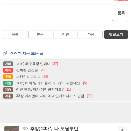
등록
목록
본문
이전
다음
댓글보기
ㅇㅇㄱ 지금 뜨는 글
ㅇㅎ) 해수욕장 민폐녀
[37]
기타
김희철 입장문
[29]
이슈
보카인ㄷㄷㄷㄷ
[14]
유머
ㅇㅎ) 바하 빌리지 클리어.. 거의 다 왔네요.
[5]
게임
여친 복장, 제가 예민한건가요?
[11]
계층
33살 여자인데 나이 먹고 연애하니까 느낀점.
[10]
계층
후방)40대누나. 모닝루틴
유머
9