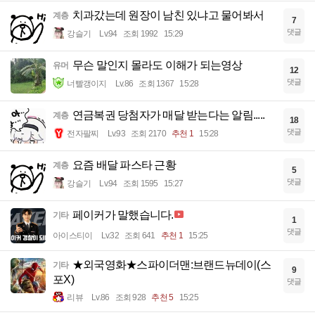
치과갔는데 원장이 남친 있냐고 물어봐서
계층
7
댓글
강슬기
Lv.94
조회 1992
15:29
무슨 말인지 몰라도 이해가 되는영상
유머
12
댓글
너빨갱이지
Lv.86
조회 1367
15:28
연금복권 당첨자가 매달 받는다는 알림.....
계층
18
댓글
전자팔찌
Lv.93
조회 2170
추천 1
15:28
요즘 배달 파스타 근황
계층
5
댓글
강슬기
Lv.94
조회 1595
15:27
페이커가 말했습니다.
기타
1
댓글
아이스티이
Lv.32
조회 641
추천 1
15:25
★외국영화★스파이더맨:브랜드뉴데이(스
기타
9
포X)
댓글
리뷰
Lv.86
조회 928
추천 5
15:25