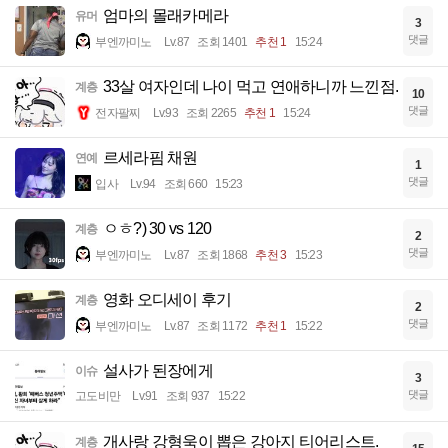
엄마의 몰래카메라
유머
3
댓글
부엔까미노
Lv.87
조회 1401
추천 1
15:24
33살 여자인데 나이 먹고 연애하니까 느낀점.
계층
10
댓글
전자팔찌
Lv.93
조회 2265
추천 1
15:24
르세라핌 채원
연예
1
댓글
입사
Lv.94
조회 660
15:23
ㅇㅎ?) 30 vs 120
계층
2
댓글
부엔까미노
Lv.87
조회 1868
추천 3
15:23
영화 오디세이 후기
계층
2
댓글
부엔까미노
Lv.87
조회 1172
추천 1
15:22
설사가 된장에게
이슈
3
댓글
고도비만
Lv.91
조회 937
15:22
개사랑 강형욱이 뽑은 강아지 티어리스트.
계층