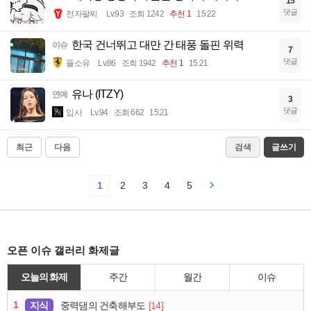
15
댓글
전자팔찌
Lv.93
조회 1242
추천 1
15:22
한국 건너뛰고 대만 간 태풍 돌핀 위력
이슈
7
댓글
풀소유
Lv.86
조회 1942
추천 1
15:21
유나 (ITZY)
연예
3
댓글
입사
Lv.94
조회 662
15:21
최근
다음
검색
글쓰기
1
2
3
4
5
오픈 이슈 갤러리 화제글
오늘의 화제
주간
월간
이슈
1
지식
[14]
중력댐의 건축해부도