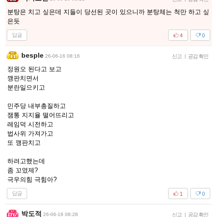
분탕은 치고 싶은데 지들이 당선된 곳이 있으니까 분탕체는 척만 하고 싶
은듯
답글
4
0
besple
26-06-16 08:16
신고
|
공감 확인
정원오 된다고 보고
깽판치면서
분란일으키고
민주당 내부총질하고
잼통 지지율 떨어뜨리고
레임덕 시전하고
법사위 가져가고
또 깽판치고
하려고했는데
좀 꼬였제?
극우의힘 극힘아?
답글
1
0
박도적
26-06-16 08:28
신고
|
공감 확인