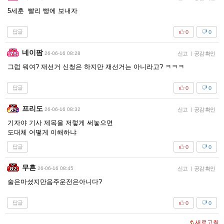
5세훈 빨리 빵에 보내자
답글
0
0
네이팜
26-06-16 08:28
신고
|
공감 확인
그럼 뭐여? 재선거 신청은 하지만 재선거는 아니라고? ㅋㅋㅋ
답글
0
0
프리도
26-06-16 08:32
신고
|
공감 확인
기자야 기사 제목을 저렇게 써놓으면
도대체 어떻게 이해하냐
답글
0
0
무흔
26-06-16 08:45
신고
|
공감 확인
술은마셨지만음주운전은아니다?
답글
0
0
새로고침