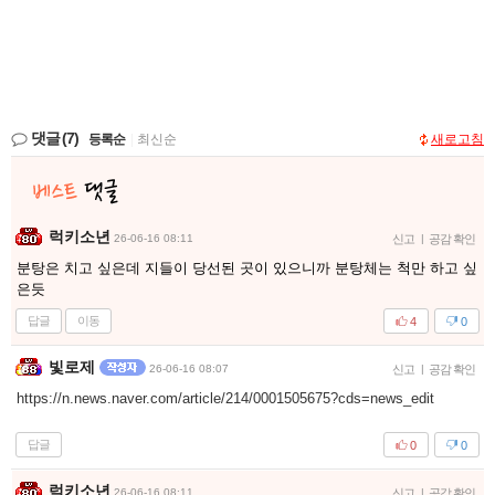
댓글
(7)
등록순
|
최신순
새로고침
럭키소년
26-06-16 08:11
신고
|
공감 확인
분탕은 치고 싶은데 지들이 당선된 곳이 있으니까 분탕체는 척만 하고 싶
은듯
답글
이동
4
0
빛로제
26-06-16 08:07
신고
|
공감 확인
https://n.news.naver.com/article/214/0001505675?cds=news_edit
답글
0
0
럭키소년
26-06-16 08:11
신고
|
공감 확인