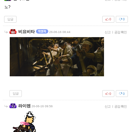
노?
답글
0
0
비요비타
26-06-16 08:44
신고
|
공감 확인
답글
0
0
라이덴
26-06-16 09:56
신고
|
공감 확인