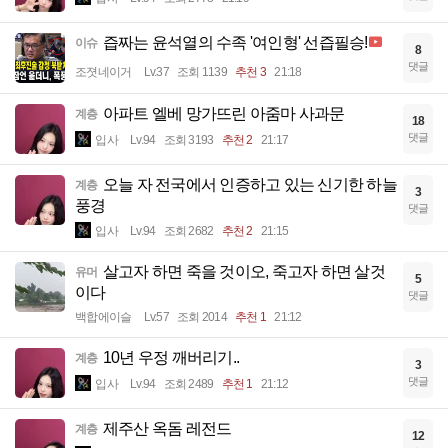
즙짜는 윤석열의 수족 '여인형' 선즙필승!
이슈
8
댓글
조졋네이거
Lv.37
조회 1139
추천 3
21:18
아파트 엘베 망가뜨린 아줌마 사과문
계층
18
댓글
입사
Lv.94
조회 3193
추천 2
21:17
오늘 자 전국에서 인증하고 있는 신기한 하늘
계층
3
풍경
댓글
입사
Lv.94
조회 2682
추천 2
21:15
살고자 하면 죽을 것이오, 죽고자 하면 살것
유머
5
이다
댓글
백합에이슬
Lv.57
조회 2014
추천 1
21:12
10년 우정 깨버리기..
계층
3
댓글
입사
Lv.94
조회 2489
추천 1
21:12
제주산 옥돔 레전드
계층
12