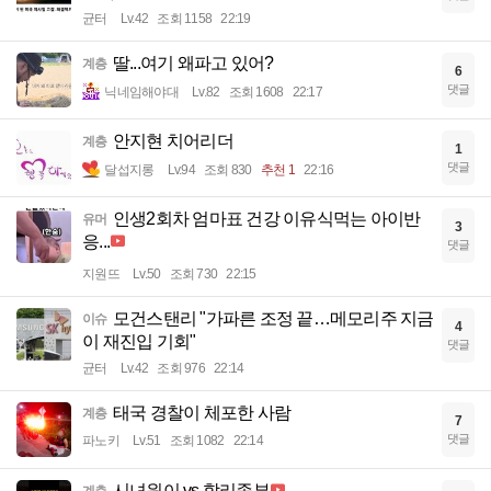
균터
Lv.42
조회 1158
22:19
딸...여기 왜파고 있어?
계층
6
댓글
닉네임해야대
Lv.82
조회 1608
22:17
안지현 치어리더
계층
1
댓글
달섭지롱
Lv.94
조회 830
추천 1
22:16
인생2회차 엄마표 건강 이유식먹는 아이반
유머
3
응...
댓글
지원뜨
Lv.50
조회 730
22:15
모건스탠리 "가파른 조정 끝…메모리주 지금
이슈
4
이 재진입 기회"
댓글
균터
Lv.42
조회 976
22:14
태국 경찰이 체포한 사람
계층
7
댓글
파노키
Lv.51
조회 1082
22:14
시녀원이 vs 할리종부