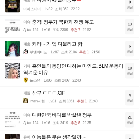
계층
0
댓글
아이스티이
Lv.32
조회 352
22:12
충격! 정부가 북한과 전쟁 유도
이슈
13
댓글
Ajfucn124
Lv.16
조회 2309
추천 7
21:52
카리나가 입 다물라고 함
계층
6
댓글
부엔까미노
Lv.87
조회 2104
추천 1
21:50
흑인들의 동양인 대하는 마인드, BLM 운동이
기타
18
역겨운 이유
댓글
풀소유
Lv.86
조회 2407
21:43
삼구 ㄷㄷㄷ.GIF
게임
4
댓글
Inven서현
Lv.81
조회 1851
추천 1
21:40
대한민국 바다를 박살낸 정부
이슈
21
댓글
Ajfucn124
Lv.16
조회 3419
추천 8
21:35
이놈들은 무슨 생각일까나
유머