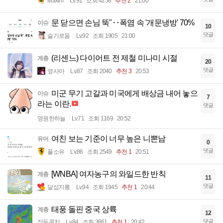
Maxim
Lv.91
조회 4258
추천 2
21:00
문 닫으면 손님 뚝"‥폭염 속 '개문냉방' 70%
이슈
10
댓글
슬기로움
Lv.92
조회 1905
21:00
(리센느) 다이어트 전 제철 미나미 시절
계층
20
댓글
옆사마
Lv.87
조회 2040
추천 3
20:53
미군 무기 고갈과 미국에게 배상금 내어 놓으
이슈
7
라는 이란.
댓글
영원한하늘
Lv.71
조회 1169
20:52
여친 보는 기준이 너무 높은 니뽄남
유머
0
댓글
풀소유
Lv.86
조회 2549
추천 1
20:51
[WNBA] 여자농구의 와일드한 반칙
계층
11
댓글
달섭지롱
Lv.94
조회 1945
추천 1
20:44
태풍 돌핀 중국 상륙
계층
12
댓글
작두콩차
Lv.84
조회 3661
추천 1
20:42