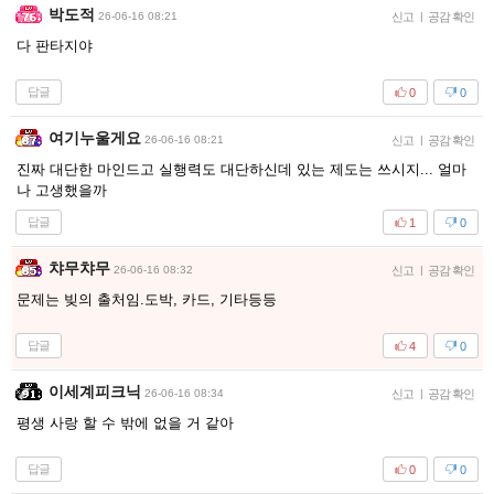
박도적
26-06-16 08:21
신고
|
공감 확인
다 판타지야
답글
0
0
여기누울게요
26-06-16 08:21
신고
|
공감 확인
진짜 대단한 마인드고 실행력도 대단하신데 있는 제도는 쓰시지... 얼마
나 고생했을까
답글
1
0
챠무챠무
26-06-16 08:32
신고
|
공감 확인
문제는 빚의 출처임.도박, 카드, 기타등등
답글
4
0
이세계피크닉
26-06-16 08:34
신고
|
공감 확인
평생 사랑 할 수 밖에 없을 거 같아
답글
0
0