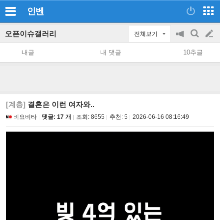
인벤
오픈이슈갤러리
전체보기
공
검
글
지
색
내글
내 댓글
10추글
on/off
쓰
기
[계층]
결혼은 이런 여자와..
비요비타
댓글: 17 개
조회:
8655
추천:
5
2026-06-16 08:16:49