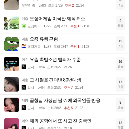
4
댓글
우유리78
Lv.83
조회 1729
추천 2
21:34
오징어게임 미국판 제작 취소
계층
4
댓글
오징어국
Lv.79
조회 2050
추천 1
21:34
요증 유행 근황
계층
15
댓글
명량거북
Lv.87
조회 2847
추천 1
21:28
요즘 촉법소년 범죄자 수준
이슈
16
댓글
입사
Lv.94
조회 2022
21:26
그 시절을 견뎌낸 80년대생
계층
13
댓글
입사
Lv.94
조회 2536
추천 7
21:24
곱창집 사장님 불 쇼에 외국인들 반응
계층
8
댓글
입사
Lv.94
조회 2646
추천 6
21:22
해외 공항에서 또 사고 친 중국인
이슈
12
댓글
입사
Lv.94
조회 2778
21:19