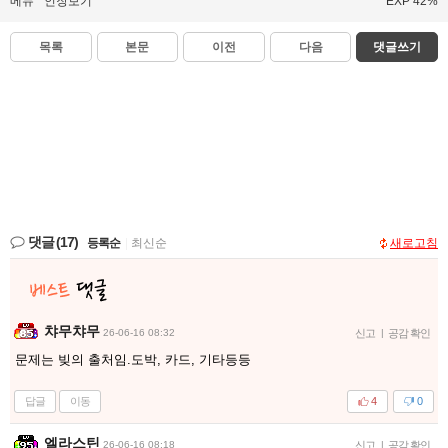
메뉴
인장보기
EXP 42%
목록
본문
이전
다음
댓글쓰기
댓글
(17)
등록순
|
최신순
새로고침
챠무챠무
26-06-16 08:32
신고
|
공감 확인
문제는 빚의 출처임.도박, 카드, 기타등등
답글
이동
4
0
엘라스틴
26-06-16 08:18
신고
|
공감 확인