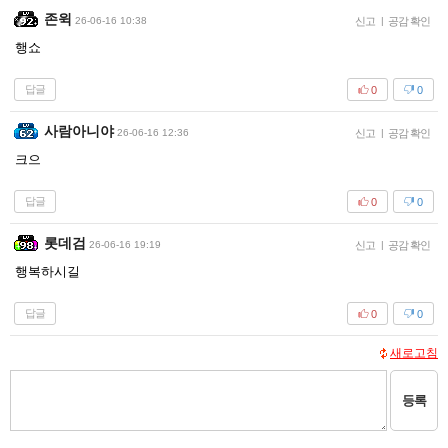
존윅
26-06-16 10:38
신고
|
공감 확인
행쇼
답글
0
0
사람아니야
26-06-16 12:36
신고
|
공감 확인
크으
답글
0
0
롯데검
26-06-16 19:19
신고
|
공감 확인
행복하시길
답글
0
0
새로고침
등록