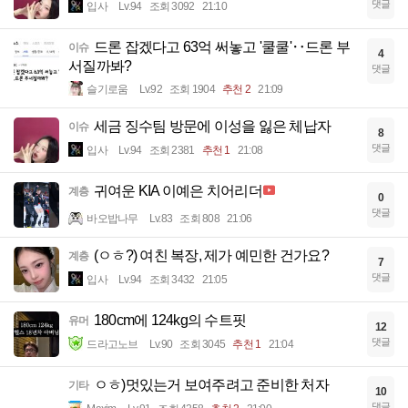
댓글
입사
Lv.94
조회 3092
21:10
드론 잡겠다고 63억 써놓고 '쿨쿨'‥드론 부
이슈
4
서질까봐?
댓글
슬기로움
Lv.92
조회 1904
추천 2
21:09
세금 징수팀 방문에 이성을 잃은 체납자
이슈
8
댓글
입사
Lv.94
조회 2381
추천 1
21:08
귀여운 KIA 이예은 치어리더
계층
0
댓글
바오밥나무
Lv.83
조회 808
21:06
(ㅇㅎ?) 여친 복장, 제가 예민한 건가요?
계층
7
댓글
입사
Lv.94
조회 3432
21:05
180cm에 124kg의 수트핏
유머
12
댓글
드라고노브
Lv.90
조회 3045
추천 1
21:04
ㅇㅎ)멋있는거 보여주려고 준비한 처자
기타
10
댓글