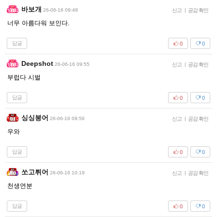
바보개
26-06-16 09:48
신고
|
공감 확인
너무 아름다워 보인다.
답글
0
0
Deepshot
26-06-16 09:55
신고
|
공감 확인
부럽다 시벌
답글
0
0
싱싱붕어
26-06-16 09:56
신고
|
공감 확인
우와
답글
0
0
쏘고튀어
26-06-16 10:19
신고
|
공감 확인
천생연분
답글
0
0