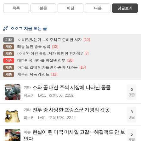
목록
본문
이전
다음
댓글보기
ㅇㅇㄱ 지금 뜨는 글
ㅇㅎ)멋있는거 보여주려고 준비한 처자
[10]
기타
태풍 돌핀 중국 상륙
[12]
계층
(ㅇㅎ?) 여친 복장, 제가 예민한 건가요?
[7]
계층
대한민국 바다를 박살낸 정부
[20]
이슈
아파트 엘베 망가뜨린 아줌마 사과문
[18]
계층
제주산 옥돔 레전드
[12]
계층
소와 곰 대신 주식 시장에 나타난 동물
기타
0
댓글
파노키
Lv.51
조회 650
22:32
전투 중 사망한 프랑스군 기병의 갑옷
기타
3
댓글
파노키
Lv.51
조회 1230
22:24
현실이 된 미국 미사일 고갈‥해결책도 안 보
이슈
5
인다
댓글