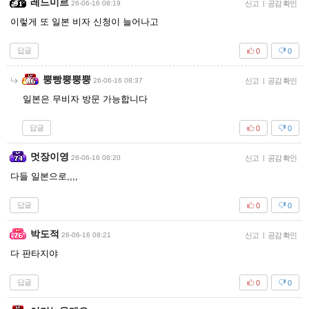
레드미르
26-06-16 08:19
신고
|
공감 확인
이렇게 또 일본 비자 신청이 늘어나고
답글
0
0
뿡빵뿡뿡뿡
26-06-16 08:37
신고
|
공감 확인
일본은 무비자 방문 가능합니다
답글
0
0
멋장이영
26-06-16 08:20
신고
|
공감 확인
다들 일본으로,,,,
답글
0
0
박도적
26-06-16 08:21
신고
|
공감 확인
다 판타지야
답글
0
0