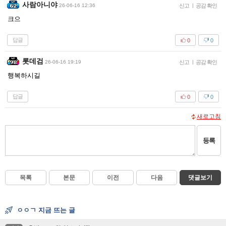
사람아니야
26-06-16 12:36
신고
|
공감 확인
크으
답글
0
0
롯데검
26-06-16 19:19
신고
|
공감 확인
행복하시길
답글
0
0
새로고침
등록
목록
본문
이전
다음
댓글보기
ㅇㅇㄱ 지금 뜨는 글