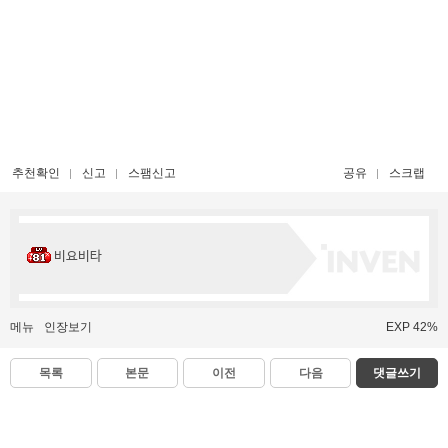
추천확인
신고
스팸신고
공유
스크랩
비요비타
메뉴
인장보기
EXP 42%
목록
본문
이전
다음
댓글쓰기