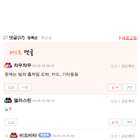
댓글
(17)
등록순
|
최신순
새로고침
챠무챠무
26-06-16 08:32
신고
|
공감 확인
문제는 빚의 출처임.도박, 카드, 기타등등
답글
이동
4
0
엘라스틴
26-06-16 08:18
신고
|
공감 확인
노?
답글
0
0
비요비타
26-06-16 08:44
신고
|
공감 확인