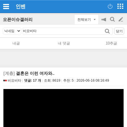
인벤
오픈이슈갤러리
전체보기
공
검
글
지
색
닫기
on/off
쓰
내글
내 댓글
10추글
기
[계층]
결혼은 이런 여자와..
비요비타
댓글: 17 개
조회:
8619
추천:
5
2026-06-16 08:16:49