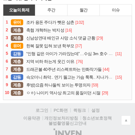
오늘의 화제
주간
월간
이슈
1
유머
[102]
조카 용돈 주다가 뺏은 삼촌
2
계층
[16]
축협 개혁하는 박지성
3
계층
[29]
신남성연대 배인규 사망 소식 댓글 근황
4
유머
[37]
한복 잘못 입혀 보낸 학부모
5
감동
[11]
“인형 같은 아이가 가라앉는데”…수심 3m 호수 뛰어든 60대 의인
6
계층
[76]
지역 비하 하는게 웃긴 이유.
7
계층
[44]
드래곤볼 40주년 리스펙트하는 만화작가들
8
감동
[15]
슥오더니 촤악.. 연기 뚫고는 가슴 툭툭.. 지나가던 아재의 정체
9
계층
[59]
후방)요즘 하나둘씩 보이는 투명의자
10
계층
[29]
ㅇㅎ) 나이키 역사상 최고의 품질이던 시절
로그인
PC화면
퀵링크
설정
청소년보호정책
이용약관
개인정보처리방침
▲
불법촬영물신고안내
(주)