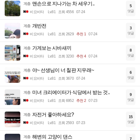
맨손으로 지나가는 차 세우기..
계층
5
댓글
비요비타
Lv.81
조회 4556
07-24
개반전
계층
3
댓글
비요비타
Lv.81
조회 2629
추천 1
07-24
가게보는 시바새끼
계층
8
댓글
비요비타
Lv.81
조회 3230
추천 4
07-24
야~ 선생님이 너 칠판 지우래~
계층
6
댓글
비요비타
Lv.81
조회 3670
07-24
미녀 크리에이터가 식당에서 받는 것..
계층
9
댓글
비요비타
Lv.81
조회 6952
추천 2
07-23
자전거 좋아하세요?
계층
15
댓글
비요비타
Lv.81
조회 2593
07-23
해변의 고양이 댄스
계층
7