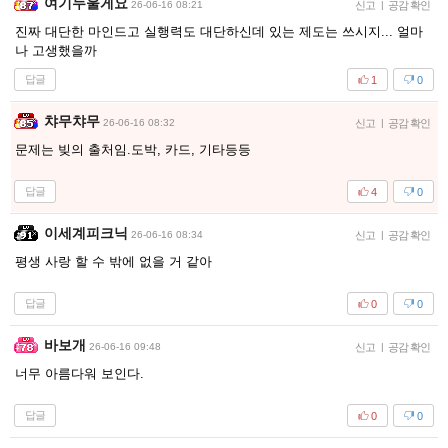
여기누울게요
26-06-16 08:21
신고
|
공감 확인
진짜 대단한 마인드고 실행력도 대단하신데 있는 제도는 쓰시지... 얼마
나 고생했을까
답글
1
0
챠무챠무
26-06-16 08:32
신고
|
공감 확인
문제는 빚의 출처임.도박, 카드, 기타등등
답글
4
0
이세계피크닉
26-06-16 08:34
신고
|
공감 확인
평생 사랑 할 수 밖에 없을 거 같아
답글
0
0
바보개
26-06-16 09:48
신고
|
공감 확인
너무 아름다워 보인다.
답글
0
0