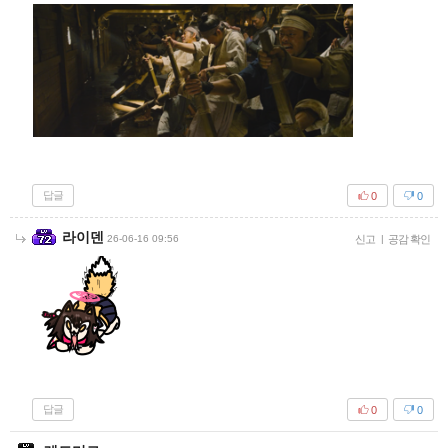
답글
0
0
라이덴
26-06-16 09:56
신고
|
공감 확인
답글
0
0