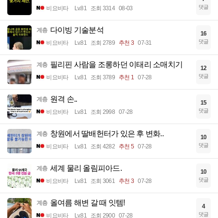
댓글
비요비타
Lv.81
조회 3314
08-03
다이빙 기술분석
계층
16
댓글
비요비타
Lv.81
조회 2789
추천 3
07-31
필리핀 사람을 조롱하던 이태리 소매치기
계층
12
댓글
비요비타
Lv.81
조회 3789
추천 1
07-28
원격 손..
계층
15
댓글
비요비타
Lv.81
조회 2998
07-28
창원에서 딸배헌터가 있은 후 변화..
계층
10
댓글
비요비타
Lv.81
조회 4282
추천 5
07-28
세계 물리 올림피아드.
계층
10
댓글
비요비타
Lv.81
조회 3061
추천 3
07-28
올여름 해변 갈 때 잇템!
계층
4
댓글
비요비타
Lv.81
조회 2900
07-28