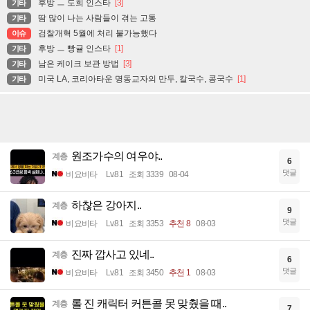
후방 ㅡ 도희 인스타
[3]
기타
땀 많이 나는 사람들이 겪는 고통
기타
검찰개혁 5월에 처리 불가능했다
이슈
후방 ㅡ 빵귤 인스타
[1]
기타
남은 케이크 보관 방법
[3]
기타
미국 LA, 코리아타운 명동교자의 만두, 칼국수, 콩국수
[1]
기타
원조가수의 여우야..
계층
6
댓글
비요비타
Lv.81
조회 3339
08-04
하찮은 강아지..
계층
9
댓글
비요비타
Lv.81
조회 3353
추천 8
08-03
진짜 깝사고 있네..
계층
6
댓글
비요비타
Lv.81
조회 3450
추천 1
08-03
롤 진 캐릭터 커튼콜 못 맞췄을 때..
계층
7