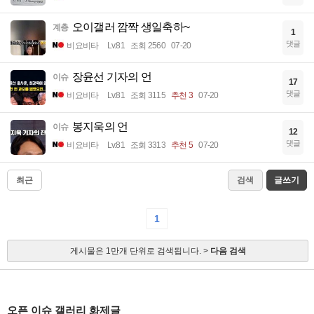
오이갤러 깜짝 생일축하~
계층
1
댓글
비요비타
Lv.81
조회 2560
07-20
장윤선 기자의 언
이슈
17
댓글
비요비타
Lv.81
조회 3115
추천 3
07-20
봉지욱의 언
이슈
12
댓글
비요비타
Lv.81
조회 3313
추천 5
07-20
최근
검색
글쓰기
1
게시물은 1만개 단위로 검색됩니다. >
다음 검색
오픈 이슈 갤러리 화제글