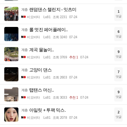
랜덤댄스 챌린지 - 잇츠미
계층
1
댓글
비요비타
Lv.81
조회 2231
07-24
롤 멋진 페어플레이..
계층
6
댓글
비요비타
Lv.81
조회 3240
07-24
계곡 물놀이..
계층
9
댓글
비요비타
Lv.81
조회 3769
추천 1
07-24
고양이 댄스
계층
7
댓글
비요비타
Lv.81
조회 2603
07-24
탭탠스 머신..
계층
9
댓글
비요비타
Lv.81
조회 3033
추천 1
07-24
아일릿 + 투팩 믹스.
계층
2
댓글
비요비타
Lv.81
조회 2078
07-24