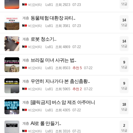
댓글
비요비타
Lv.81
조회 2923
07-23
동물체험 대환장 파티..
계층
14
댓글
비요비타
Lv.81
조회 3581
07-23
로봇 청소기..
계층
14
댓글
비요비타
Lv.81
조회 4869
07-22
브라질 미녀 사귀는 법..
계층
9
댓글
비요비타
Lv.81
조회 8503
추천 5
07-22
우연히 지나가다 본 춤신춤황..
계층
9
댓글
비요비타
Lv.81
조회 5965
추천 2
07-22
[클릭금지] 버스 암 제조 아주머니
계층
18
댓글
비요비타
Lv.81
조회 4305
07-22
AI로 롤 만들기..
계층
2
댓글
비요비타
Lv.81
조회 3316
07-21