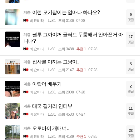
이런 모기잡이는 얼마나 하나요?
계층
9
댓글
비요비타
Lv.81
조회 3136
07-28
권투 그까이꺼 글러브 두툼해서 안아픈거 아
계층
17
니냐?
댓글
비요비타
Lv.81
조회 3488
추천 1
07-28
집사를 아끼는 고냥이..
계층
5
댓글
비요비타
Lv.81
조회 2147
추천 1
07-28
아랍어 배우기
계층
2
댓글
비요비타
Lv.81
조회 2008
07-28
태국 길거리 인터뷰
계층
11
댓글
비요비타
Lv.81
조회 4533
07-27
오토바이 개매너..
계층
23
댓글
비요비타
Lv.81
조회 4189
추천 1
07-25