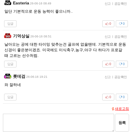
Easteria
26-06-16 08:49
신고
|
공감 확인
일단 기본적으로 운동 능력이 좋으니까..
답글
0
0
기억상실
26-06-16 08:51
신고
|
공감 확인
날아오는 공에 대한 타이밍 맞추는건 골프에 없을텐데. 기본적으로 운동
신경이 좋은분이겠죠. 미국에도 미식축구,농구,야구 다 하다가 프로갈
때 고르는 선수처럼.
답글
0
0
롯데검
26-06-16 19:21
신고
|
공감 확인
와 잘하네
답글
0
0
새로고침
등록