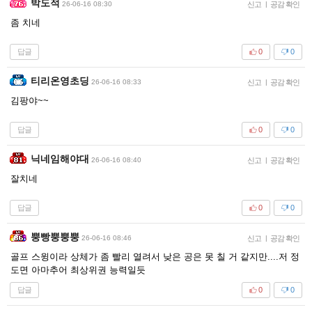
박도적
26-06-16 08:30
신고
|
공감 확인
좀 치네
답글
0
0
티리온영초딩
26-06-16 08:33
신고
|
공감 확인
김팡야~~
답글
0
0
닉네임해야대
26-06-16 08:40
신고
|
공감 확인
잘치네
답글
0
0
뿡빵뿡뿡뿡
26-06-16 08:46
신고
|
공감 확인
골프 스윙이라 상체가 좀 빨리 열려서 낮은 공은 못 칠 거 같지만....저 정
도면 아마추어 최상위권 능력일듯
답글
0
0