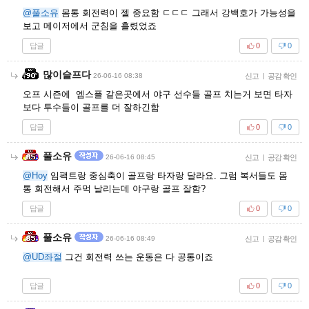
@풀소유
몸통 회전력이 젤 중요함 ㄷㄷㄷ 그래서 강백호가 가능성을
보고 메이저에서 군침을 흘렸었죠
답글
0
0
많이슬프다
26-06-16 08:38
신고
|
공감 확인
오프 시즌에 엠스플 같은곳에서 야구 선수들 골프 치는거 보면 타자
보다 투수들이 골프를 더 잘하긴함
답글
0
0
풀소유
26-06-16 08:45
신고
|
공감 확인
@Hoy
임팩트랑 중심축이 골프랑 타자랑 달라요. 그럼 복서들도 몸
통 회전해서 주먹 날리는데 야구랑 골프 잘함?
답글
0
0
풀소유
26-06-16 08:49
신고
|
공감 확인
@UD좌절
그건 회전력 쓰는 운동은 다 공통이죠
답글
0
0