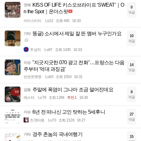
KISS OF LIFE 키스오브라이프 ‘SWEAT’｜O
연예
0
n the Spot｜온더스팟
댓글
아이스티이
Lv.32
조회 445
16:33
똥글) 소시에서 제일 잘 뜬 멤버 누구인가요
기타
10
댓글
주성치
Lv.87
조회 1435
16:33
"지긋지긋한 070 광고 전화"…프랑스는 다음
이슈
14
주부터 '억대 과징금'
댓글
빈센트멧젠
Lv.60
조회 1550
16:31
주말에 폭염이 그나마 조금 덜어진데요
감동
8
댓글
에스터
Lv.79
조회 1284
추천 1
16:30
6년 전 떠나신 고인 탓하는 5세후니
이슈
27
댓글
진겟타원
Lv.70
조회 2128
16:27
경주 촌놈의 국내여행기
기타
15