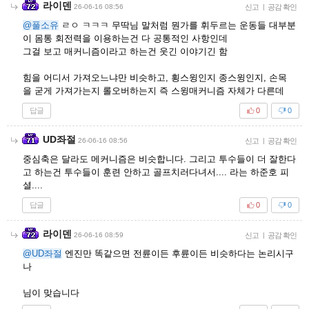
라이덴
26-06-16 08:56
신고
|
공감 확인
@풀소유
ㄹㅇ ㅋㅋㅋ 무딱님 말처럼 뭔가를 휘두르는 운동들 대부분
이 몸통 회전력을 이용하는건 다 공통적인 사항인데
그걸 보고 매커니즘이라고 하는건 웃긴 이야기긴 함
힘을 어디서 가져오느냐만 비슷하고, 횡스윙인지 종스윙인지, 손목
을 굳게 가져가는지 롤오버하는지 즉 스윙매커니즘 자체가 다른데
답글
0
0
UD좌절
26-06-16 08:56
신고
|
공감 확인
중심축은 달라도 메커니즘은 비슷합니다. 그리고 투수들이 더 잘한다
고 하는건 투수들이 훈련 안하고 골프치러다녀서.... 라는 하준호 피
셜....
답글
0
0
라이덴
26-06-16 08:59
신고
|
공감 확인
@UD좌절
엔진만 똑같으면 전륜이든 후륜이든 비슷하다는 논리시구
나
님이 맞습니다