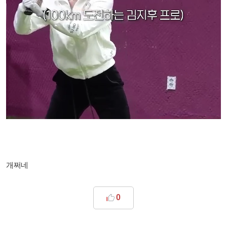
개쩌네
0