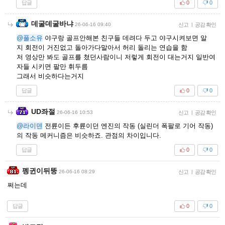
답글
0
0
데굴데굴바냐
26-06-16 09:40
신고
|
공감 확인
@풀소유
야구랑 골프안해본 친구들 데려다 두고 야구시켜보면 알
지 회전이 거진없고 돌아가다말아서 허리 돌리는 연습을 함
저 영상만 봐도 골프를 쳤던사람이니 저렇게 회전이 대는거지 일반여
자들 시키면 팔만 휘두름
그래서 비슷하다는거지
답글
0
0
UD좌절
26-06-16 10:53
신고
|
공감 확인
@라이덴
전륜이든 후륜이던 엔진의 작동 (실린더 폭팔로 기어 작동)
의 작동 메커니즘은 비슷하죠. 관점의 차이입니다.
답글
0
0
펭귄이뒤뚱
26-06-16 08:29
신고
|
공감 확인
쩌는데
답글
0
0