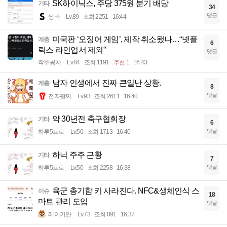
SK하이닉스, 주당 375원 분기 배당
기타
34
댓글
썽바
Lv.89
조회 2251
16:44
미국판 ‘오징어 게임’, 제작 취소됐나…“넷플
계층
6
릭스 라인업서 제외”
댓글
작두콩차
Lv.84
조회 1191
추천 1
16:43
남자 인생에서 진짜 큰일난 상황.
계층
8
댓글
전자팔찌
Lv.93
조회 2611
16:40
약 30년전 축구협회장
기타
6
댓글
하루5프로
Lv.50
조회 1713
16:40
하닉 주주 근황
기타
7
댓글
하루5프로
Lv.50
조회 2258
16:38
육군 총기함 키 사라진다. NFC&생체인식 스
이슈
18
마트 관리 도입
댓글
레이키얀
Lv.73
조회 891
16:37