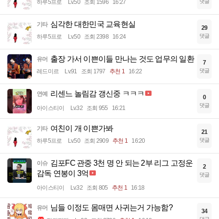
댓글
하루5프로
Lv.50
조회 1596
16:27
심각한 대한민국 교육현실
기타
29
댓글
하루5프로
Lv.50
조회 2398
16:24
출장 가서 이쁜이들 만나는 것도 업무의 일환
유머
7
댓글
레드미르
Lv.91
조회 1797
추천 1
16:22
리센느 놀림감 갱신중 ㅋㅋㅋ
연예
0
댓글
아이스티이
Lv.32
조회 955
16:21
여친이 개 이쁜가봐
기타
21
댓글
하루5프로
Lv.50
조회 2909
추천 1
16:20
김포FC 관중 3천 명 안 되는 2부 리그 고정운
이슈
2
감독 연봉이 3억
댓글
아이스티이
Lv.32
조회 805
추천 1
16:18
님들 이정도 몸매면 사귀는거 가능함?
유머
34
댓글