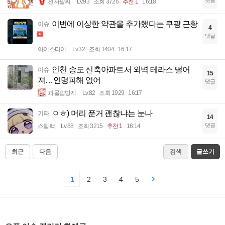
전자팔찌
Lv.93
조회 3726
추천 1
16:18
이번에 이상한 약관을 추가했다는 쿠팡 근황
이슈
4
댓글
아이스티이
Lv.32
조회 1404
16:17
인천 송도 신축아파트서 외벽 테라스 떨어
이슈
15
져…인명피해 없어
댓글
과몰입방지
Lv.82
조회 1929
16:17
ㅇㅎ) 머리 푼거 괜찮냐는 눈나
기타
14
댓글
스팀팩
Lv.88
조회 3215
추천 1
16:14
최근
다음
검색
글쓰기
1
2
3
4
5