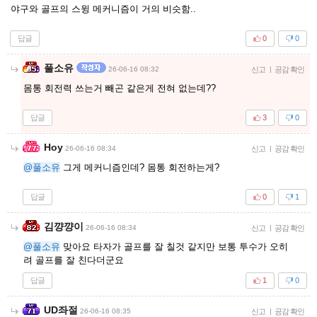
야구와 골프의 스윙 메커니즘이 거의 비슷함..
답글
0
0
풀소유
26-06-16 08:32
신고
|
공감 확인
몸통 회전력 쓰는거 빼곤 같은게 전혀 없는데??
답글
3
0
Hoy
26-06-16 08:34
신고
|
공감 확인
@풀소유
그게 메커니즘인데? 몸통 회전하는게?
답글
0
1
김꺙꺙이
26-06-16 08:34
신고
|
공감 확인
@풀소유
맞아요 타자가 골프를 잘 칠것 같지만 보통 투수가 오히
려 골프를 잘 친다더군요
답글
1
0
UD좌절
26-06-16 08:35
신고
|
공감 확인