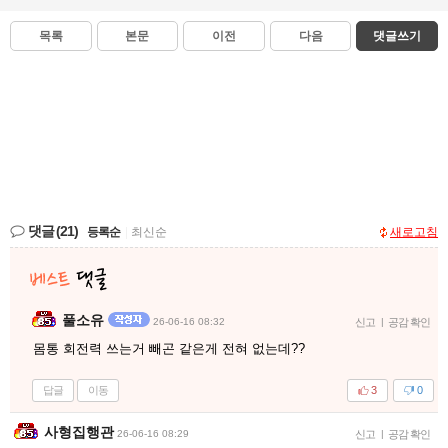
목록
본문
이전
다음
댓글쓰기
댓글
(21)
등록순
|
최신순
새로고침
풀소유
26-06-16 08:32
신고
|
공감 확인
몸통 회전력 쓰는거 빼곤 같은게 전혀 없는데??
답글
이동
3
0
사형집행관
26-06-16 08:29
신고
|
공감 확인