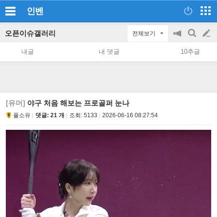
인벤
오픈이슈갤러리
전체보기
공
검
글
지
색
내글
내 댓글
10추글
on/off
쓰
기
[유머]
야구 처음 해보는 프로골퍼 눈나
풀소유
댓글: 21 개
조회:
5133
2026-06-16 08:27:54