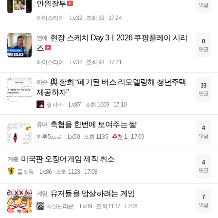
안원잘부
댓글
아이스티이
Lv.32
조회 39
17:24
현장 스케치 Day 3ㅣ2026 쿠팡플레이 시리
연예
0
즈
댓글
아이스티이
Lv.32
조회 98
17:21
與 황희 “폐기된 버스 리모델링해 청년주택
이슈
33
제공하자”
댓글
옆사마
Lv.87
조회 1009
17:10
축협을 한번에 보여주는 짤
유머
4
댓글
하루5프로
Lv.50
조회 1135
추천 1
17:09
미국판 오징어게임 제작 취소
계층
4
댓글
풀소유
Lv.86
조회 1123
17:08
유저들을 암살하려는 게임
게임
7
댓글
사실난라쿤
Lv.89
조회 1137
17:06