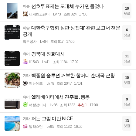
선호투표제는 도대체 누가 만들었나
이슈
10
댓글
세계최고팬티
Lv.73
조회 824
17:06
대한축구협회 심판 성접대' 관련 보고서 전문
이슈
6
공개
댓글
작두콩차
Lv.84
조회 817
17:05
경북대 원효대사
유머
11
댓글
Ill1543
Lv.41
조회 1184
17:02
백종원 솔루션 거부한 할머니 순대국 근황
기타
10
댓글
미뉴에뜨
Lv.78
조회 2047
17:01
엘레베이터에서 견주들. 행동
유머
9
댓글
너빨갱이지
Lv.86
조회 1232
추천 1
17:00
저는 그럼 이만 NICE
기타
13
댓글
엘라스틴
Lv.95
조회 1132
16:55