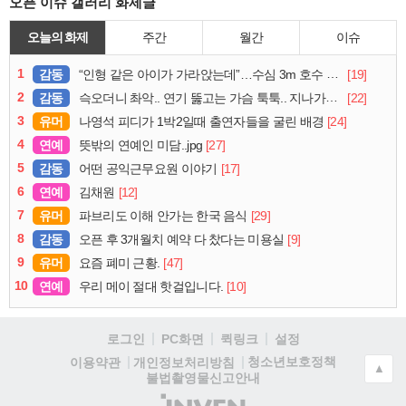
오픈 이슈 갤러리 화제글
오늘의 화제
주간
월간
이슈
1
감동
[19]
“인형 같은 아이가 가라앉는데”…수심 3m 호수 뛰어든 60대 의인
2
감동
[22]
슥오더니 촤악.. 연기 뚫고는 가슴 툭툭.. 지나가던 아재의 정체
3
유머
[24]
나영석 피디가 1박2일때 출연자들을 굴린 배경
4
연예
[27]
뜻밖의 연예인 미담..jpg
5
감동
[17]
어떤 공익근무요원 이야기
6
연예
[12]
김채원
7
유머
[29]
파브리도 이해 안가는 한국 음식
8
감동
[9]
오픈 후 3개월치 예약 다 찼다는 미용실
9
유머
[47]
요즘 폐미 근황.
10
연예
[10]
우리 메이 절대 핫걸입니다.
로그인
PC화면
퀵링크
설정
청소년보호정책
이용약관
개인정보처리방침
▲
불법촬영물신고안내
(주)