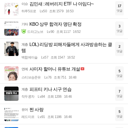
김민새 : 레버리지 ETF 나 아임다~
이슈
17
댓글
하루5프로
Lv.50
조회 1579
16:53
KBO 상무 합격자 명단 확정
기타
3
댓글
드라고노브
Lv.90
조회 1117
16:52
LOL) 리딩방 피해자들에게 사과방송하는 클
계층
2
템
댓글
백합에이슬
Lv.57
조회 1547
16:52
사미자 할머니 유튜브 개설
연예
5
댓글
스티브승준유
Lv.76
조회 751
16:48
피프티 키나 시구 연습
계층
7
댓글
작두콩차
Lv.84
조회 1206
16:46
찐 사랑
유머
5
댓글
레드미르
Lv.91
조회 1186
16:46