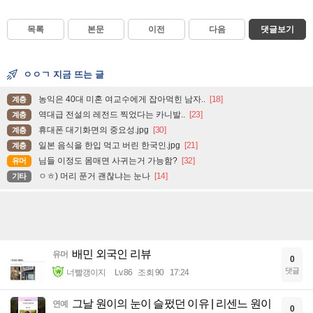
목록
본문
이전
다음
댓글보기
ㅇㅇㄱ 지금 뜨는 글
농익은 40대 미혼 여교수에게 잡아먹힌 남자..
[18]
계층
역대급 전설의 레전드 찍었다는 카니발..
[23]
계층
휴대폰 대기화면의 중요성.jpg
[30]
계층
일본 음식을 한입 먹고 버린 한국인.jpg
[21]
계층
님들 이정도 몸매면 사귀는거 가능함?
[32]
유머
ㅇㅎ) 머리 푼거 괜찮냐는 눈나
[14]
기타
배민 외국인 리뷰
유머
0
댓글
너빨갱이지
Lv.86
조회 90
17:24
그날 원이의 눈이 슬펐던 이유 | 리센느 원이
연예
0