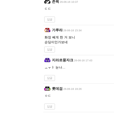
존윅
26-06-16 10:37
ㄷㄷ
답글
가루라
26-06-16 15:34
화장 쌔게 한 거 보니
순딩이인가보네
답글
지라르풍자크
26-06-16 17:43
ㅗㅜㅑ 눈나…
답글
롯데검
26-06-16 19:26
ㅇㄷ
답글