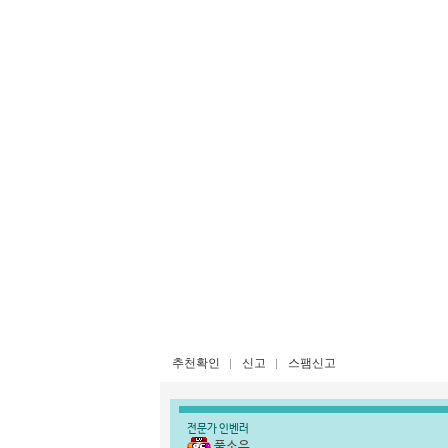
추천확인
신고
스팸신고
전문가 인벤러
풀소유