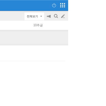
전체보기
공
검
글
지
색
10추글
on/off
쓰
기