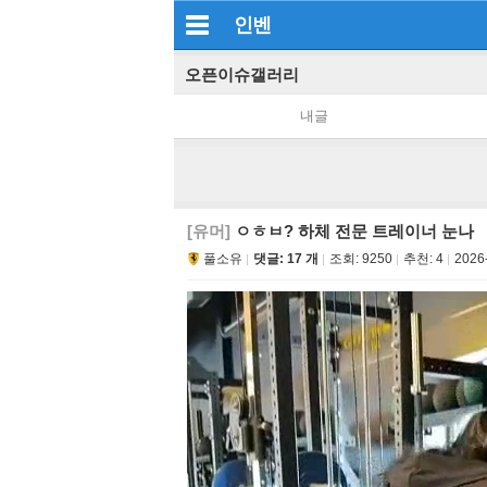
인벤
오픈이슈갤러리
내글
[유머]
ㅇㅎㅂ? 하체 전문 트레이너 눈나
풀소유
댓글: 17 개
조회:
9250
추천:
4
2026