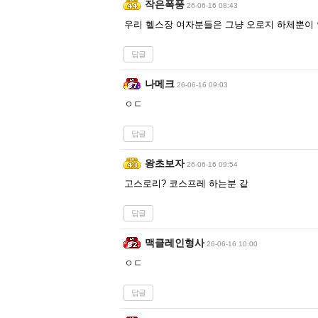
작은폭풍
26-06-16 08:43
우리 헬스장 여자분들은 그냥 오로지 하체뿐이 
답글
나메크
26-06-16 09:03
ㅇㄷ
답글
왕초보자
26-06-16 09:54
고스로리? 코스프레 하는분 같
답글
맥클레인형사
26-06-16 10:00
ㅇㄷ
답글