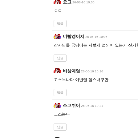
요고
26-06-16 10:00
ㅇㄷ
답글
너빨갱이지
26-06-16 10:05
강사님들 궁딩이는 저렇게 업되어 있는거 신기
답글
비상계엄
26-06-16 10:16
고스누나다 이번엔 헬스녀구만
답글
쏘고튀어
26-06-16 10:21
ㅗ스눈나
답글