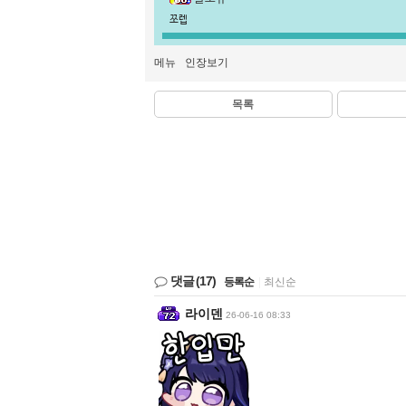
쪼렙
메뉴
인장보기
목록
댓글
(17)
등록순
|
최신순
라이덴
26-06-16 08:33