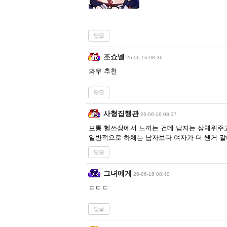
답글
조쇼넬
26-06-16 08:36
와우 추천
답글
사형집행관
26-06-16 08:37
보통 헬쓰장에서 느끼는 건데 남자는 상체위주고
일반적으로 하체는 남자보다 여자가 더 쎈거 같
답글
그녀에게
26-06-16 08:40
ㄷㄷㄷ
답글