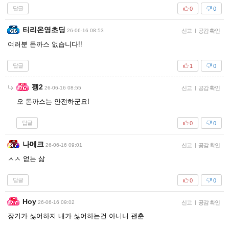
답글
0
0
티리온영초딩
26-06-16 08:53
신고
|
공감 확인
여러분 돈까스 없습니다!!
답글
1
0
펭2
26-06-16 08:55
신고
|
공감 확인
오 돈까스는 안전하군요!
답글
0
0
나메크
26-06-16 09:01
신고
|
공감 확인
ㅅㅅ 없는 삶
답글
0
0
Hoy
26-06-16 09:02
신고
|
공감 확인
장기가 싫어하지 내가 싫어하는건 아니니 괜춘