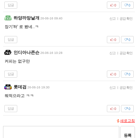
답글
0
0
하양까망날개
26-06-16 09:40
신고
|
공감 확인
장기'하' 로 봤네..ㅋ
답글
0
0
인디아나존슨
26-06-16 10:28
신고
|
공감 확인
커피는 없구만
답글
0
0
롯데검
26-06-16 19:30
신고
|
공감 확인
뭐먹으라고 ㅋㅋ
답글
0
0
새로고침
등록