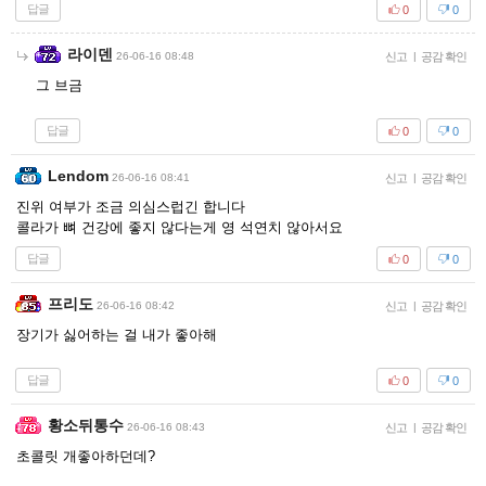
답글
0
0
라이덴
26-06-16 08:48
신고
|
공감 확인
그 브금
답글
0
0
Lendom
26-06-16 08:41
신고
|
공감 확인
진위 여부가 조금 의심스럽긴 합니다
콜라가 뼈 건강에 좋지 않다는게 영 석연치 않아서요
답글
0
0
프리도
26-06-16 08:42
신고
|
공감 확인
장기가 싫어하는 걸 내가 좋아해
답글
0
0
황소뒤통수
26-06-16 08:43
신고
|
공감 확인
초콜릿 개좋아하던데?