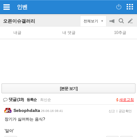
인벤
오픈이슈갤러리
전체보기
공
검
글
지
색
내글
내 댓글
10추글
on/off
쓰
기
[본문 보기]
댓글
(19)
등록순
|
최신순
새로고침
Sebophdalta
26-06-16 08:41
신고
|
공감 확인
장기가 싫어하는 음식?
'알아'