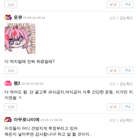
답글
0
0
읏큐
26-06-16 08:44
신고
|
공감 확인
다 먹지말래 진짜 뒤@질래?
답글
0
0
펭2
26-06-16 08:44
신고
|
공감 확인
다 먹어도 됨..단 골고루 과식금지,야식금지 식후 간단한 운동..이거만 지
키면됨 ㅋ
답글
0
0
아무로나미에
26-06-16 08:46
신고
|
공감 확인
이것들이 어디 건방지게 투정부리고 있어
뭐든지 넣어주면 감사합니다! 하고 일 할 것이지..