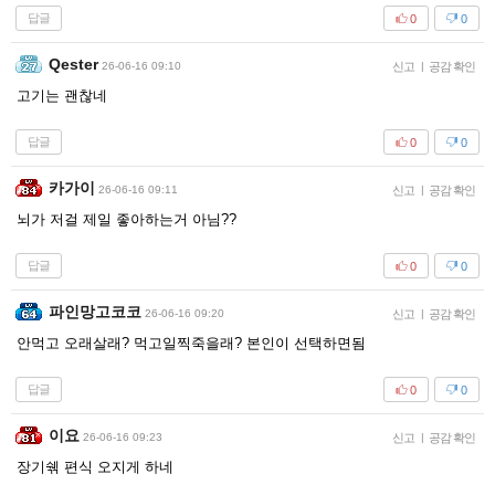
답글
0
0
Qester
26-06-16 09:10
신고
|
공감 확인
고기는 괜찮네
답글
0
0
카가이
26-06-16 09:11
신고
|
공감 확인
뇌가 저걸 제일 좋아하는거 아님??
답글
0
0
파인망고코코
26-06-16 09:20
신고
|
공감 확인
안먹고 오래살래? 먹고일찍죽을래? 본인이 선택하면됨
답글
0
0
이요
26-06-16 09:23
신고
|
공감 확인
장기쉒 편식 오지게 하네