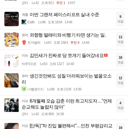
균터
Lv.42
조회 922
추천 1
14:57
이번 그랜저 페이스리프트 실내 수준
계층
9
댓글
Earth
Lv.96
조회 1604
14:46
외향형 딸래미와 비행기 타면 생기는 일.
유머
13
댓글
전자팔찌
Lv.93
조회 1583
추천 4
14:44
김민새가 진짜로 당 쪼개기 들어갔네요
이슈
18
댓글
하루5프로
Lv.50
조회 1327
14:40
생긴것만봐도 성질 더러워보이는 벌꿀오소
유머
12
리
댓글
너빨갱이지
Lv.86
조회 1328
14:39
6개월째 모습 감춘 이란 최고지도자…"언제
이슈
4
순교해도 놀랍지 않아"
댓글
균터
Lv.42
조회 889
14:36
[단독] “차 진입 불편해서”…인천 부평감리교
이슈
19