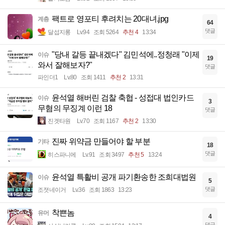
팩트로 영포티 후려치는 20대녀.jpg
계층
64
댓글
달섭지롱
Lv.94
조회 5264
추천 4
13:34
"당내 갈등 끝내겠다" 김민석에..정청래 "이제
이슈
19
와서 잘해보자?"
댓글
파인더1
Lv.80
조회 1411
추천 2
13:31
윤석열 해버린 검찰 축협 - 성접대 법인카드
이슈
3
무혐의 무징계 이런 18
댓글
진겟타원
Lv.70
조회 1167
추천 2
13:30
진짜 위약금 만들어야 할 부분
기타
18
댓글
히스파니에
Lv.91
조회 3497
추천 5
13:24
윤석열 특활비 공개 파기환송한 조희대법원
이슈
5
댓글
조졋네이거
Lv.36
조회 1863
13:23
착쁜놈
유머
4
댓글