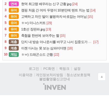
2
연예
[24]
현역 최고령 배우라는 신구 근황.jpg
3
유머
[14]
캠핑 처음 간 여자 두명이 10분만에 텐트 치는 법
4
유머
[15]
고백하고 차인 딸이 불평하자 바로잡는 어머님
5
유머
[29]
ㅎㅂ) 미니스커트
6
유머
[19]
1호선 장판파.jpg
7
유머
[15]
축협을 한번에 보여주는 짤
8
계층
[17]
단지 내 방송 아나운서를 바꾸고 나서 집중도가 확 올라갔다는 한 아파트의 안내방송
9
계층
[18]
이젠 다시는 못 보는 삼파이더맨
10
게임
[22]
ㅎㅂ) 드래곤소드 근황
로그인
PC화면
퀵링크
설정
청소년보호정책
이용약관
개인정보처리방침
▲
불법촬영물신고안내
(주)
인
벤