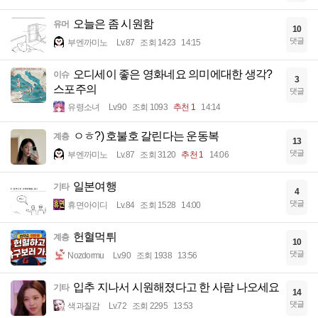
오늘은 좀 시원함
유머
10
댓글
부엔까미노
Lv.87
조회 1423
14:15
오디세이 좋은 영화네요 의미에대한 생각?
이슈
3
스포주의
댓글
유령소녀
Lv.90
조회 1093
추천 1
14:14
ㅇㅎ?) 호불호 갈린다는 운동복
계층
13
댓글
부엔까미노
Lv.87
조회 3120
추천 1
14:06
일본여행
기타
4
댓글
휴면아이디
Lv.84
조회 1528
14:00
헌혈먹튀
계층
10
댓글
Nozdormu
Lv.90
조회 1938
13:56
입추 지나서 시원해졌다고 한 사람 나오세요
기타
14
댓글
색과질감
Lv.72
조회 2295
13:53