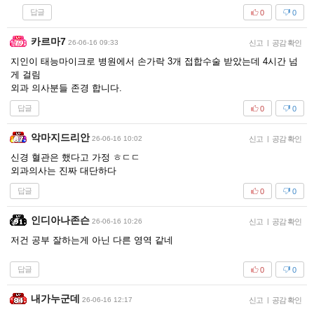
답글
0
0
카르마7
26-06-16 09:33
신고
|
공감 확인
지인이 태능마이크로 병원에서 손가락 3개 접합수술 받았는데 4시간 넘
게 걸림
외과 의사분들 존경 합니다.
답글
0
0
악마지드리안
26-06-16 10:02
신고
|
공감 확인
신경 혈관은 했다고 가정 ㅎㄷㄷ
외과의사는 진짜 대단하다
답글
0
0
인디아나존슨
26-06-16 10:26
신고
|
공감 확인
저건 공부 잘하는게 아닌 다른 영역 같네
답글
0
0
내가누군데
26-06-16 12:17
신고
|
공감 확인