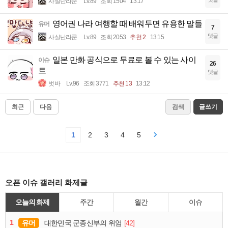
사실난라쿤
Lv.89
조회 1504
13:17
영어권 나라 여행할 때 배워두면 유용한 말들
유머
7
댓글
사실난라쿤
Lv.89
조회 2053
추천 2
13:15
일본 만화 공식으로 무료로 볼 수 있는 사이
이슈
26
트
댓글
벗바
Lv.96
조회 3771
추천 13
13:12
최근
다음
검색
글쓰기
1
2
3
4
5
오픈 이슈 갤러리 화제글
오늘의 화제
주간
월간
이슈
1
유머
[42]
대한민국 군종신부의 위엄