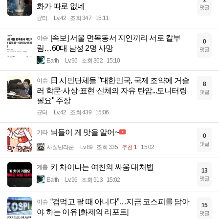
화가 따로 없네
댓글
균터
Lv.42
조회 347
15:11
[속보] 서울 면목동서 지인끼리 서로 칼부
이슈
0
림…60대 남성 2명 사망
댓글
Earth
Lv.96
조회 362
15:10
日 시민단체들 "대한민국, 국제 조약에 거슬
이슈
8
러 학문·사상·표현·신체의 자유 탄압...모니터링
댓글
필요" 주장
균터
Lv.42
조회 439
15:06
늬들이 게 맛을 알어~
기타
0
댓글
사실난라쿤
Lv.89
조회 335
추천 1
15:02
키 차이나는 여친의 싸움 대처법
계층
13
댓글
Earth
Lv.96
조회 913
15:02
“겁먹고 팔 때 아니다”…지금 코스피를 담아
이슈
15
야 하는 이유 [화제의 리포트]
댓글