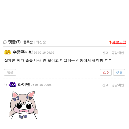
댓글
(7)
등록순
|
최신순
새로고침
수중폭파반
26-06-16 09:02
신고
|
공감 확인
실제론 피가 줄줄 나서 안 보이고 미끄러운 상황에서 해야함 ㄷㄷ
답글
0
0
라이덴
26-06-16 09:04
신고
|
공감 확인