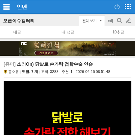
인벤
오픈이슈갤러리
전체보기
공
검
글
지
색
내글
내 댓글
10추글
on/off
쓰
기
[유머]
소리On) 닭발로 손가락 접합수술 연습
풀소유
댓글: 7 개
조회:
3288
추천:
1
2026-06-16 08:51:48