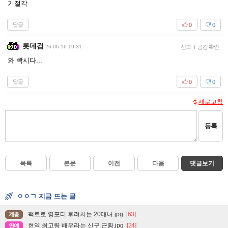
기절각
답글
0
0
롯데검
26-06-16 19:31
신고
|
공감 확인
와 빡시다...
답글
0
0
새로고침
등록
목록
본문
이전
다음
댓글보기
ㅇㅇㄱ 지금 뜨는 글
팩트로 영포티 후려치는 20대녀.jpg
[63]
계층
현역 최고령 배우라는 신구 근황.jpg
[24]
연예