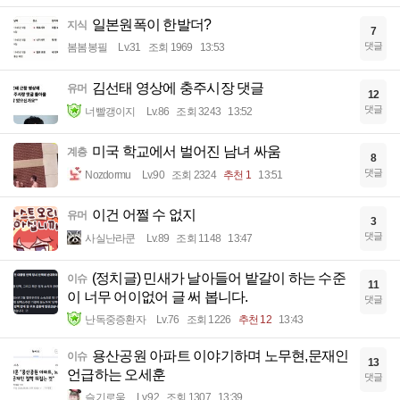
일본원폭이 한발더?
지식
7
댓글
봄봄봉필
Lv.31
조회 1969
13:53
김선태 영상에 충주시장 댓글
유머
12
댓글
너빨갱이지
Lv.86
조회 3243
13:52
미국 학교에서 벌어진 남녀 싸움
계층
8
댓글
Nozdormu
Lv.90
조회 2324
추천 1
13:51
이건 어쩔 수 없지
유머
3
댓글
사실난라쿤
Lv.89
조회 1148
13:47
(정치글) 민새가 날아들어 밭갈이 하는 수준
이슈
11
이 너무 어이없어 글 써 봅니다.
댓글
난독중증환자
Lv.76
조회 1226
추천 12
13:43
용산공원 아파트 이야기하며 노무현,문재인
이슈
13
언급하는 오세훈
댓글
슬기로움
Lv.92
조회 1307
13:39