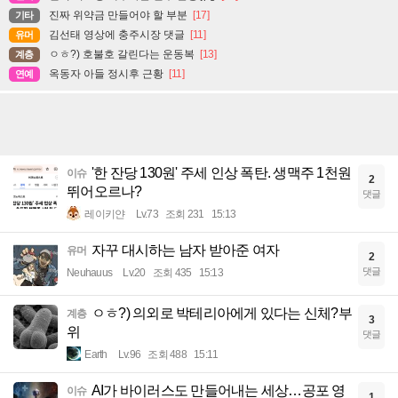
진짜 위약금 만들어야 할 부분
[17]
기타
김선태 영상에 충주시장 댓글
[11]
유머
ㅇㅎ?) 호불호 갈린다는 운동복
[13]
계층
옥동자 아들 정시후 근황
[11]
연예
'한 잔당 130원' 주세 인상 폭탄. 생맥주 1천원
이슈
2
뛰어오르나?
댓글
레이키얀
Lv.73
조회 231
15:13
자꾸 대시하는 남자 받아준 여자
유머
2
댓글
Neuhauus
Lv.20
조회 435
15:13
ㅇㅎ?) 의외로 박테리아에게 있다는 신체?부
계층
3
위
댓글
Earth
Lv.96
조회 488
15:11
AI가 바이러스도 만들어내는 세상…공포 영
이슈
1