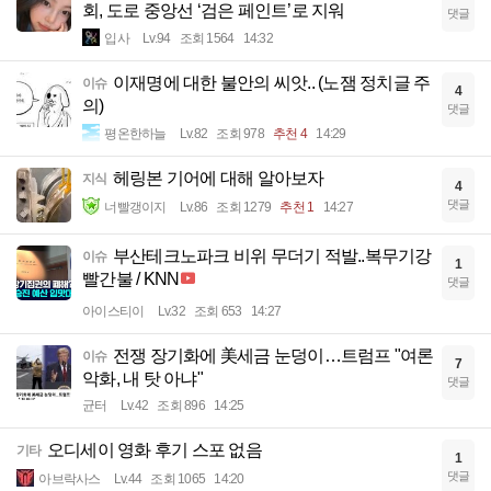
회, 도로 중앙선 ‘검은 페인트’로 지워
댓글
입사
Lv.94
조회 1564
14:32
이재명에 대한 불안의 씨앗.. (노잼 정치글 주
이슈
4
의)
댓글
평온한하늘
Lv.82
조회 978
추천 4
14:29
헤링본 기어에 대해 알아보자
지식
4
댓글
너빨갱이지
Lv.86
조회 1279
추천 1
14:27
부산테크노파크 비위 무더기 적발..복무기강
이슈
1
빨간불 / KNN
댓글
아이스티이
Lv.32
조회 653
14:27
전쟁 장기화에 美세금 눈덩이…트럼프 "여론
이슈
7
악화, 내 탓 아냐"
댓글
균터
Lv.42
조회 896
14:25
오디세이 영화 후기 스포 없음
기타
1
댓글
아브락사스
Lv.44
조회 1065
14:20