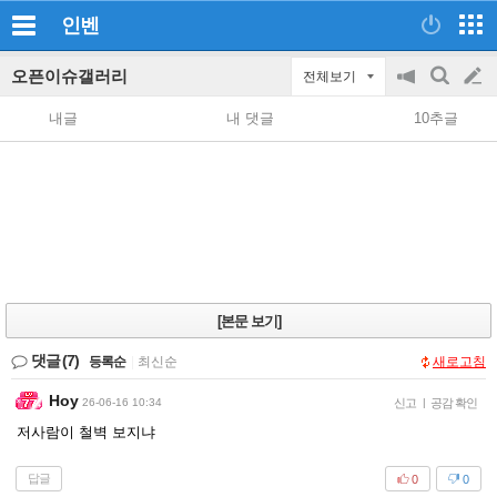
인벤
오픈이슈갤러리
전체보기
공
검
글
지
색
내글
내 댓글
10추글
on/off
쓰
기
[본문 보기]
댓글
(7)
등록순
|
최신순
새로고침
Hoy
26-06-16 10:34
신고
|
공감 확인
저사람이 철벽 보지냐
답글
0
0