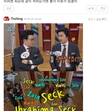
이러면 되는데 굳이 저러는거면 뭔가 이유가 있겠지
답글
0
0
Troling
26-06-16 10:44
신고
|
공감 확인