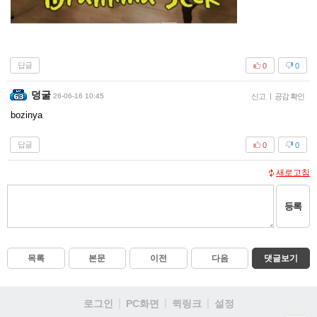
답글
0
0
덩굴
26-06-16 10:45
신고
|
공감 확인
bozinya
답글
0
0
새로고침
등록
목록
본문
이전
다음
댓글보기
로그인
PC화면
퀵링크
설정