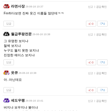
라면사장
26-06-16 10:37
신고
|
공감 확인
Fm하다보면 진짜 웃긴 이름들 많던데ㅋㅋ
답글
0
0
월급루팡전문
26-06-16 10:38
신고
|
공감 확인
그 유명한 보지냐
철벽 보지냐
누구도 뚫지 못한 보지냐
진정한 에이스 보지냐
답글
0
0
읏큐
26-06-16 10:38
신고
|
공감 확인
아..아닌데요
답글
0
0
셰도우팽
26-06-16 10:41
신고
|
공감 확인
버지냐 보우지냐 봊이냐