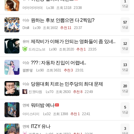
1
댓글
머머머머머며
Lv.38
조회 1318
23:38
원하는 후보 안뽑으면 다 2찍임?
이슈
57
댓글
Disifi
Lv.39
조회 1602
추천 11
23:37
제작비가 이해가 안되는 영화들이 좀 있네..
유머
12
댓글
드라고노브
Lv.90
조회 2020
추천 1
23:35
??? : 자동차 진입이 어렵네..
이슈
13
댓글
꿻뻵뗗
Lv.90
조회 3631
추천 3
23:01
당원대회 치르는 민주당의 최대 문제
이슈
20
댓글
진겟타원
Lv.70
조회 2630
추천 8
22:49
워터밤 예나
연예
5
댓글
아이스티이
Lv.32
조회 1398
추천 1
22:41
ITZY 유나
연예
3
댓글