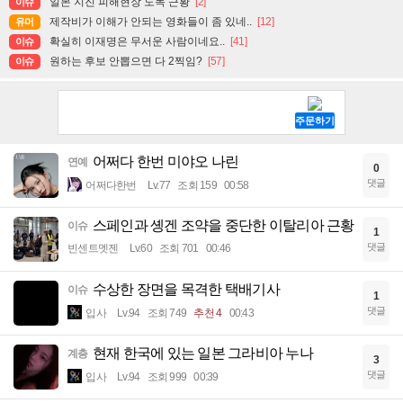
일본 지진 피해현장 도독 근황
[2]
이슈
제작비가 이해가 안되는 영화들이 좀 있네..
[12]
유머
확실히 이재명은 무서운 사람이네요..
[41]
이슈
원하는 후보 안뽑으면 다 2찍임?
[57]
이슈
어쩌다 한번 미야오 나린
연예
0
댓글
어쩌다한번
Lv.77
조회 159
00:58
스페인과 솅겐 조약을 중단한 이탈리아 근황
이슈
1
댓글
빈센트멧젠
Lv.60
조회 701
00:46
수상한 장면을 목격한 택배기사
이슈
1
댓글
입사
Lv.94
조회 749
추천 4
00:43
현재 한국에 있는 일본 그라비아 누나
계층
3
댓글
입사
Lv.94
조회 999
00:39