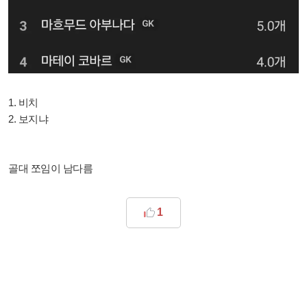
1. 비치
2. 보지냐
골대 쪼임이 남다름
1