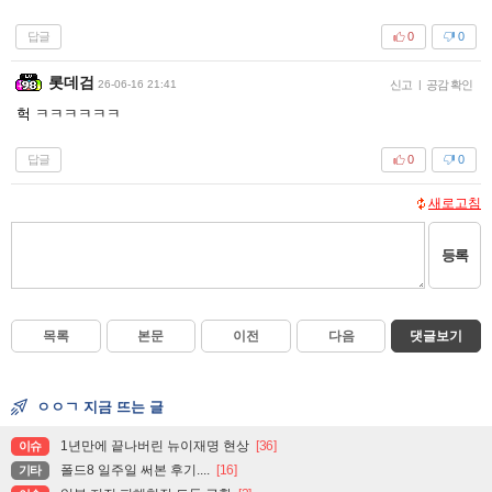
답글
0
0
롯데검
26-06-16 21:41
신고
|
공감 확인
헉 ㅋㅋㅋㅋㅋㅋ
답글
0
0
새로고침
등록
목록
본문
이전
다음
댓글보기
ㅇㅇㄱ 지금 뜨는 글
1년만에 끝나버린 뉴이재명 현상
[36]
이슈
폴드8 일주일 써본 후기....
[16]
기타