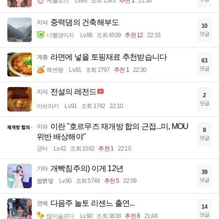
케를로스
Lv.86
조회 1583
추천 1
22:36
중력댐의 건축해부도
지식
10
댓글
너빨갱이지
Lv.86
조회 4509
추천 12
22:33
라면에 넣을 토핑재료 추천받습니다
계층
63
댓글
쾌변왕
Lv.91
조회 2797
추천 1
22:30
전설의 레전드
지식
2
댓글
아브라카
Lv.91
조회 1742
22:10
이란 "호르무즈 재개방 합의 근접...미, MOU
이슈
8
위반 배상해야"
댓글
균터
Lv.42
조회 1582
추천 1
22:10
개빡침주의) 이게 12년
기타
39
댓글
꿻뻵뗗
Lv.90
조회 5749
추천 5
22:09
다음주 놀토 리센느 출연...
연예
14
댓글
많이슬프다
Lv.90
조회 3838
추천 8
21:48