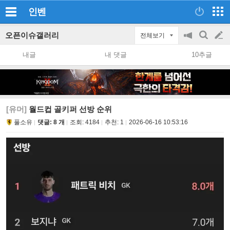
인벤
오픈이슈갤러리
전체보기
공
검
글
지
색
내글
내 댓글
10추글
on/off
쓰
기
[유머]
월드컵 골키퍼 선방 순위
풀소유
댓글: 8 개
조회:
4184
추천:
1
2026-06-16 10:53:16