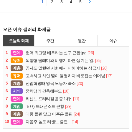
1
2
3
4
5
오픈 이슈 갤러리 화제글
오늘의 화제
주간
월간
이슈
1
연예
[26]
현역 최고령 배우라는 신구 근황.jpg
2
유머
[25]
외향형 딸래미와 비행기 타면 생기는 일.
3
계층
[20]
공자도 말했던 사회에서 피해야하는 상급자
4
유머
[17]
고백하고 차인 딸이 불평하자 바로잡는 어머님
5
계층
[20]
산업혁명때 영국 노동자 숙소
6
지식
[10]
중력댐의 건축해부도
7
연예
[11]
리센느 프리티걸 음중 1위~
8
게임
[29]
ㅎㅂ) 드래곤소드 근황
9
계층
[24]
태풍 돌핀 말고 이주은 돌핀
10
연예
[14]
다음주 놀토 리센느 출연...