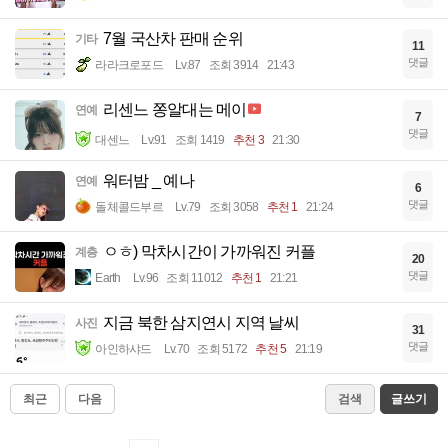
7월 국산차 판매 순위
기타
11
댓글
라라크로포드
Lv.87
조회 3914
21:43
리센느 쫑알대는 메이
연예
7
댓글
대센느
Lv.91
조회 1419
추천 3
21:30
워터밤 _ 예나
연예
6
댓글
돌체콜드부르
Lv.79
조회 3058
추천 1
21:24
ㅇㅎ) 막차시간이 가까워진 커플
계층
20
댓글
Earth
Lv.96
조회 11012
추천 1
21:21
지금 북한 삼지연시 지역 날씨
사진
31
댓글
아인하샤드
Lv.70
조회 5172
추천 5
21:19
최근
다음
검색
글쓰기