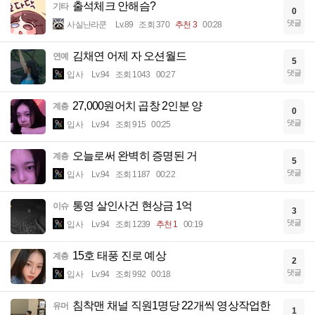
출석체크 안해슴?
기타
0
댓글
사실난라쿤
Lv.89
조회 370
추천 3
00:28
김채연 어제 자 오션월드
연예
5
댓글
입사
Lv.94
조회 1043
00:27
27,000원어치 곱창 2인분 양
계층
0
댓글
입사
Lv.94
조회 915
00:25
오늘로써 완벽히 증명된 거
계층
5
댓글
입사
Lv.94
조회 1187
00:22
통영 살인사건 현상금 1억
이슈
3
댓글
입사
Lv.94
조회 1239
추천 1
00:19
15호 태풍 진로 예상
계층
2
댓글
입사
Lv.94
조회 992
00:18
침착맨 채널 직원1명당 22개씩 영상작업한
유머
1