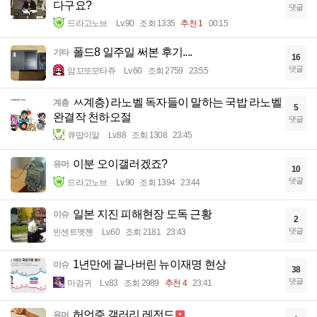
다구요?
댓글
드라고노브
Lv.90
조회 1335
추천 1
00:15
폴드8 일주일 써본 후기....
기타
16
댓글
암꼬또모타쥬
Lv.60
조회 2759
23:55
ㅆ계층) 라노벨 독자들이 말하는 국밥 라노벨
계층
5
완결작 천하오절
댓글
큐땁이알
Lv.88
조회 1308
23:45
이분 오이갤러겠죠?
유머
10
댓글
드라고노브
Lv.90
조회 1394
23:44
일본 지진 피해현장 도독 근황
이슈
2
댓글
빈센트멧젠
Lv.60
조회 2181
23:43
1년만에 끝나버린 뉴이재명 현상
이슈
38
댓글
마검귀
Lv.83
조회 2989
추천 4
23:41
허언증 갤러리 레전드
유머