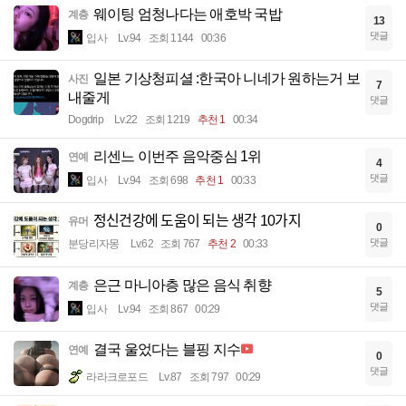
웨이팅 엄청나다는 애호박 국밥
계층
13
댓글
입사
Lv.94
조회 1144
00:36
일본 기상청피셜 :한국아 니네가 원하는거 보
사진
7
내줄게
댓글
Dogdrip
Lv.22
조회 1219
추천 1
00:34
리센느 이번주 음악중심 1위
연예
4
댓글
입사
Lv.94
조회 698
추천 1
00:33
정신건강에 도움이 되는 생각 10가지
유머
0
댓글
분당리자몽
Lv.62
조회 767
추천 2
00:33
은근 마니아층 많은 음식 취향
계층
5
댓글
입사
Lv.94
조회 867
00:29
결국 울었다는 블핑 지수
연예
0
댓글
라라크로포드
Lv.87
조회 797
00:29