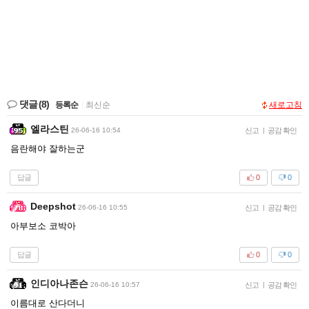
댓글
(8)
등록순
|
최신순
새로고침
엘라스틴
26-06-16 10:54
신고
|
공감 확인
음란해야 잘하는군
답글
0
0
Deepshot
26-06-16 10:55
신고
|
공감 확인
아부보소 코박아
답글
0
0
인디아나존슨
26-06-16 10:57
신고
|
공감 확인
이름대로 산다더니