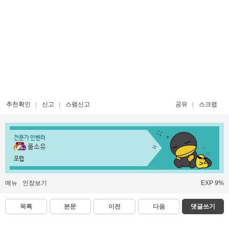
추천확인
신고
스팸신고
공유
스크랩
전문가 인벤러
풀소유
쪼렙
메뉴
인장보기
EXP 9%
목록
본문
이전
다음
댓글쓰기