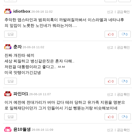
idiotbox
26-06-16 11:02
신고
|
공감 확인
추악한 앱스타인과 범죄의혹이 까발려질까봐서 이스라엘과 네타냐후
의 앞잡이 노릇한 노인네가 뭐라는거야….
답글
0
0
춘자
26-06-16 11:02
신고
|
공감 확인
진짜 개진따 쉐끼
세상 찌질하고 병신같은짓은 혼자 다해..
저런걸 대통령이라고 좋다고.. ㅆㅂ
미국 맛탱이가긴갔넹
답글
0
0
파인더1
26-06-16 11:07
신고
|
공감 확인
이거 예전에 전대가리가 버마 갔다 테러 당하고 유가족 지원을 명분으
로 일해재단이던가 그거 만들어서 기섭 삥뜯는거랑 비슷해보이네
답글
0
0
윤10월생
26-06-16 11:09
신고
|
공감 확인