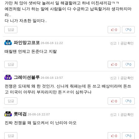
가만 쳐 앉아 샛바닥 놀려서 일 해결할려고 하네 미친새끼갘ㅋㅋ
예전처럼 니가 하는 말에 사람들이 다 수긍하고 납득할거라 생각하지마
라..
다 니가 자초한 일이다..
답글
0
0
파인망고코코
26-06-16 11:22
신고
|
공감 확인
때릴땐 언제고 돈준다고 지랄
답글
0
0
그레이션블루
26-06-16 13:57
신고
|
공감 확인
전쟁은 도대체 왜 한 것인가. 신나게 줘패는데 돈 쓰고 배상이라며 돈쓰
고 미국이 아무리 부자라지만 돈ㅈㄹ이 심하구나
답글
0
0
롯데검
26-06-16 22:07
신고
|
공감 확인
진짜 전쟁을 왜 일으켜서 이 난리야 아오
답글
0
0