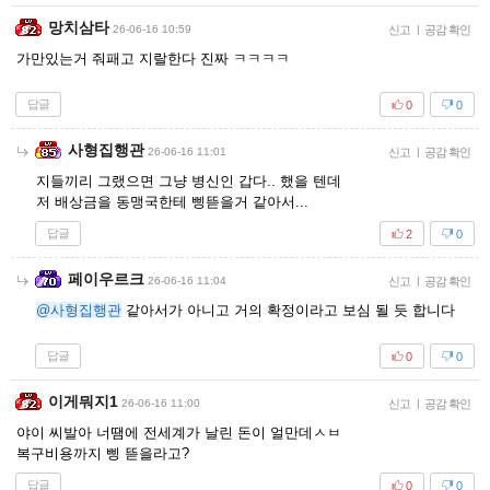
망치삼타
26-06-16 10:59
신고
|
공감 확인
가만있는거 줘패고 지랄한다 진짜 ㅋㅋㅋㅋ
답글
0
0
사형집행관
26-06-16 11:01
신고
|
공감 확인
지들끼리 그랬으면 그냥 병신인 갑다.. 했을 텐데
저 배상금을 동맹국한테 삥뜯을거 같아서...
답글
2
0
페이우르크
26-06-16 11:04
신고
|
공감 확인
@사형집행관
같아서가 아니고 거의 확정이라고 보심 될 듯 합니다
답글
0
0
이게뭐지1
26-06-16 11:00
신고
|
공감 확인
야이 씨발아 너땜에 전세계가 날린 돈이 얼만데ㅅㅂ
복구비용까지 삥 뜯을라고?
답글
0
0