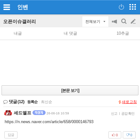
인벤
오픈이슈갤러리
전체보기
공
검
글
지
색
내글
내 댓글
10추글
on/off
쓰
기
[본문 보기]
댓글
(12)
등록순
|
최신순
새로고침
세드엘프
26-06-16 10:59
신고
|
공감 확인
https://n.news.naver.com/article/658/0000146793
답글
0
0