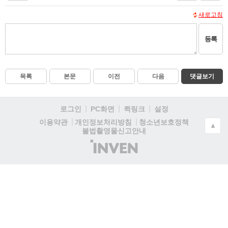
새로고침
등록
목록
본문
이전
다음
댓글보기
로그인
PC화면
퀵링크
설정
청소년보호정책
이용약관
개인정보처리방침
▲
불법촬영물신고안내
(주)
인
벤