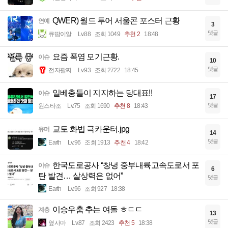
QWER) 월드 투어 서울콘 포스터 근황
연예
3
댓글
큐땁이알
Lv.88
조회 1049
추천 2
18:48
요즘 폭염 모기근황.
이슈
10
댓글
전자팔찌
Lv.93
조회 2722
18:45
일베충들이 지지하는 당대표!!
이슈
17
댓글
원스타조
Lv.75
조회 1690
추천 8
18:43
교토 화법 극카운터.jpg
유머
14
댓글
Earth
Lv.96
조회 1913
추천 4
18:42
한국도로공사 “창녕 중부내륙고속도로서 포
이슈
6
탄 발견… 살상력은 없어”
댓글
Earth
Lv.96
조회 927
18:38
이승우춤 추는 여돌 ㅎㄷㄷ
계층
13
댓글
옆사마
Lv.87
조회 2423
추천 5
18:38