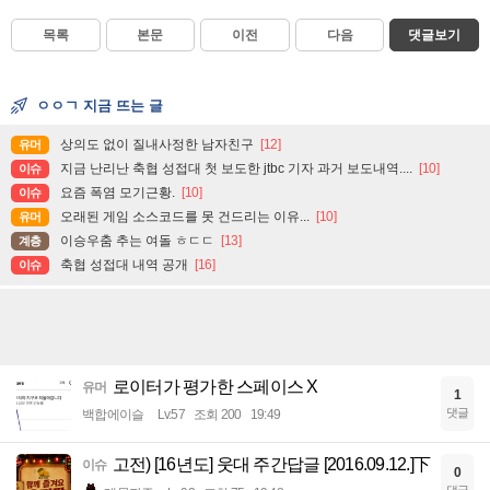
목록
본문
이전
다음
댓글보기
ㅇㅇㄱ 지금 뜨는 글
상의도 없이 질내사정한 남자친구
[12]
유머
지금 난리난 축협 성접대 첫 보도한 jtbc 기자 과거 보도내역....
[10]
이슈
요즘 폭염 모기근황.
[10]
이슈
오래된 게임 소스코드를 못 건드리는 이유...
[10]
유머
이승우춤 추는 여돌 ㅎㄷㄷ
[13]
계층
축협 성접대 내역 공개
[16]
이슈
로이터가 평가한 스페이스 X
유머
1
댓글
백합에이슬
Lv.57
조회 200
19:49
고전) [16년도] 웃대 주간답글 [2016.09.12.]下
이슈
0