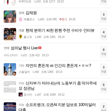
댓글
하루5프로
Lv.50
조회 1272
19:22
김채원
연예
3
댓글
케를로스
Lv.86
조회 595
추천 1
19:18
현재 분위기 싸한 뮌헨 주전 수비수 인터뷰
계층
4
댓글
풀소유
Lv.86
조회 1481
19:14
섬의날 행사 Live
연예
0
댓글
아이스티이
Lv.32
조회 422
19:13
자연의 혼돈계 vs 인간의 혼돈계 + ㅎㅂ?
기타
3
댓글
소울딜러
Lv.92
조회 1365
19:13
산자부가 저러내는데 노동부가 좀 막아주세
이슈
5
요 장관님
댓글
옆사마
Lv.87
조회 1048
19:12
소프트뱅크, 오픈AI 지분 담보로 100억달러
이슈
2
대출
댓글