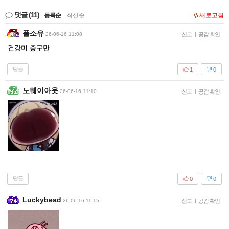
댓글
(11)
등록순
|
최신순
새로고침
풀소유
26-06-16 11:08
신고
|
공감 확인
건강미 좋구만
답글
1
0
노웨이아웃
26-06-16 11:10
신고
|
공감 확인
답글
0
0
Luckybead
26-06-16 11:15
신고
|
공감 확인