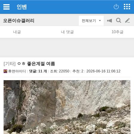
인벤
오픈이슈갤러리
전체보기
공
검
글
지
색
내글
내 댓글
10추글
on/off
쓰
기
[기타]
ㅇㅎ 좋은계절 여름
휴면아이디
댓글: 11 개
조회:
22050
추천:
2
2026-06-16 11:06:12