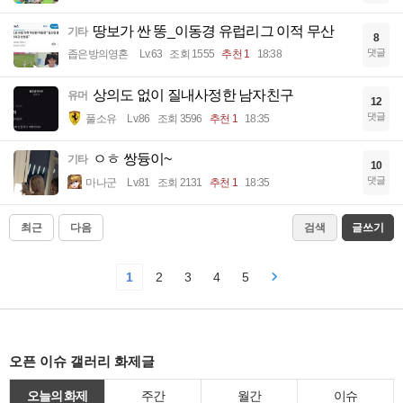
땅보가 싼 똥_이동경 유럽리그 이적 무산
기타
8
댓글
좁은방의영혼
Lv.63
조회 1555
추천 1
18:38
상의도 없이 질내사정한 남자친구
유머
12
댓글
풀소유
Lv.86
조회 3596
추천 1
18:35
ㅇㅎ 쌍듕이~
기타
10
댓글
마나군
Lv.81
조회 2131
추천 1
18:35
최근
다음
검색
글쓰기
1
2
3
4
5
오픈 이슈 갤러리 화제글
오늘의 화제
주간
월간
이슈