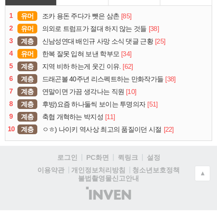
1
유머
[85]
조카 용돈 주다가 뺏은 삼촌
2
유머
[38]
의외로 트럼프가 절대 하지 않는 것들
3
계층
[25]
신남성연대 배인규 사망 소식 댓글 근황
4
유머
[34]
한복 잘못 입혀 보낸 학부모
5
계층
[62]
지역 비하 하는게 웃긴 이유.
6
계층
[38]
드래곤볼 40주년 리스펙트하는 만화작가들
7
계층
[10]
연말이면 가끔 생각나는 직원
8
계층
[51]
후방)요즘 하나둘씩 보이는 투명의자
9
계층
[11]
축협 개혁하는 박지성
10
계층
[22]
ㅇㅎ) 나이키 역사상 최고의 품질이던 시절
로그인
PC화면
퀵링크
설정
청소년보호정책
이용약관
개인정보처리방침
▲
불법촬영물신고안내
(주)
인
벤