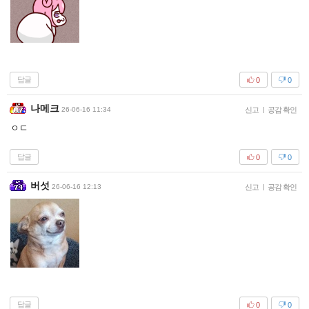
답글
0
0
나메크
26-06-16 11:34
신고
|
공감 확인
ㅇㄷ
답글
0
0
버섯
26-06-16 12:13
신고
|
공감 확인
답글
0
0