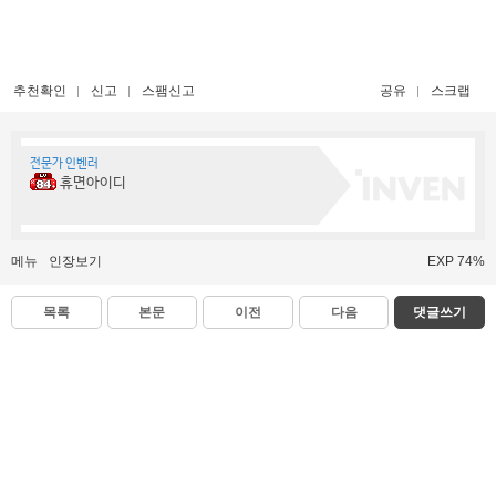
추천확인
신고
스팸신고
공유
스크랩
전문가 인벤러
휴면아이디
메뉴
인장보기
EXP 74%
목록
본문
이전
다음
댓글쓰기