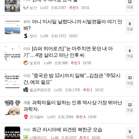
12
댓글
뇽안
Lv.53
조회 2087
추천 5
19:01
아니 미사일 날렸다니까 시발련들아 여기 안
유머
8
봐?
댓글
썽바
Lv.89
조회 1971
19:00
[슈퍼 히어로즈] "눈 마주치면 웃던 내 아
이슈
6
기"… 4명 살리고 떠난 인후 씨
댓글
빛로제
Lv.88
조회 888
추천 3
18:58
"중국은 밤 12시까지 일해"...김정관 "주52시
이슈
33
간, 예외 필요"
댓글
월급루팡전문
Lv.91
조회 1705
추천 1
18:52
과학자들이 말하는 인류 역사상 가장 뛰어난
계층
12
과학자.
댓글
전자팔찌
Lv.93
조회 2098
추천 4
18:49
최근 러시아에 파견된 북한군 모습
이슈
9
댓글
너빨갱이지
Lv.86
조회 2207
추천 1
18:48