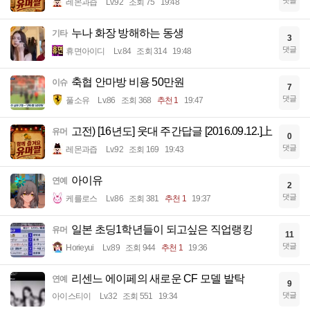
댓글
레몬과즙
Lv.92
조회 75
19:48
누나 화장 방해하는 동생
기타
3
댓글
휴면아이디
Lv.84
조회 314
19:48
축협 안마방 비용 50만원
이슈
7
댓글
풀소유
Lv.86
조회 368
추천 1
19:47
고전) [16년도] 웃대 주간답글 [2016.09.12.]上
유머
0
댓글
레몬과즙
Lv.92
조회 169
19:43
아이유
연예
2
댓글
케를로스
Lv.86
조회 381
추천 1
19:37
일본 초딩1학년들이 되고싶은 직업랭킹
유머
11
댓글
Horieyui
Lv.89
조회 944
추천 1
19:36
리센느 에이페의 새로운 CF 모델 발탁
연예
9
댓글
아이스티이
Lv.32
조회 551
19:34