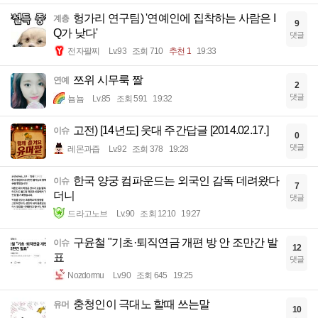
헝가리 연구팀) '연예인에 집착하는 사람은 I
계층
9
Q가 낮다'
댓글
전자팔찌
Lv.93
조회 710
추천 1
19:33
쯔위 시무룩 짤
연예
2
댓글
뇸뇸
Lv.85
조회 591
19:32
고전) [14년도] 웃대 주간답글 [2014.02.17.]
이슈
0
댓글
레몬과즙
Lv.92
조회 378
19:28
한국 양궁 컴파운드는 외국인 감독 데려왔다
이슈
7
더니
댓글
드라고노브
Lv.90
조회 1210
19:27
구윤철 "기초·퇴직연금 개편 방 안 조만간 발
이슈
12
표
댓글
Nozdormu
Lv.90
조회 645
19:25
충청인이 극대노 할때 쓰는말
유머
10