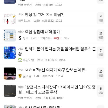
빈센트멧젠
Lv.60
조회 897
19:12
펜싱 칼 그거 ㅈㅂ 아님?
유머
4
댓글
하루5프로
Lv.50
조회 1622
19:11
축협 성접대 내역 공개
이슈
16
댓글
썽바
Lv.89
조회 2313
추천 1
19:07
린라가 돈이 된다는 것을 알아버린 컴투스 근
게임
7
황
댓글
큐땁이알
Lv.88
조회 1600
19:04
ㅇㅎㅂ?부산 여자가 야구 안보는 이유
유머
10
댓글
풀소유
Lv.86
조회 2236
19:04
"삼전닉스 따라잡자" 中 이어 대만 '난야'도 증
이슈
5
설… 메모리 고점론 무색
댓글
빈센트멧젠
Lv.60
조회 1128
19:03
현재 주식시장 요약 짤
기타