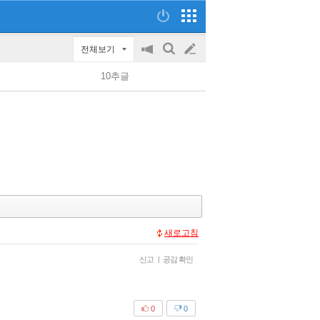
전체보기
공
검
글
지
색
10추글
on/off
쓰
기
새로고침
신고
|
공감 확인
0
0