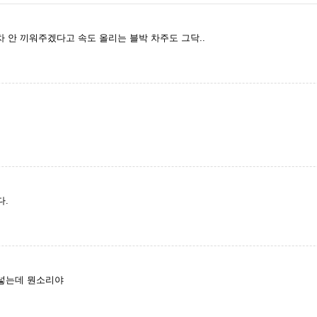
 안 끼워주겠다고 속도 올리는 블박 차주도 그닥..
다.
넣는데 뭔소리야