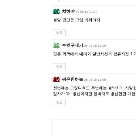
치하야
26-06-16 11:30
불알 낑긴듯 그럼 봐줘야지
답글
수컷구데기
26-06-16 11:39
평촌 외곽에서 내려와 일반차선과 합류지점 1 
답글
평온한하늘
26-06-16 11:56
첫번째는 그렇다쳐도 두번째는 블박차가 지랄
앞차가 '더' 병신이지만 블박차도 병신인건 매
답글