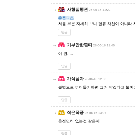
사형집행관
26-06-16 11:22
@폼피츠
처음 부분 자세히 보니 합류 차선이 아니라
답글
기부안한찐따
26-06-16 11:40
이 뭔.....
답글
가식남자
26-06-16 12:30
불법으로 끼어들기하면 그거 막겠다고 붙이고
답글
작은폭풍
26-06-16 13:07
운전면허 없는것 같은데.
답글