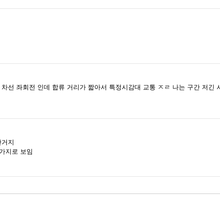
2 차선 좌회전 인데 합류 거리가 짧아서 특정시감대 교통 ㅈㄹ 나는 구간 저긴
한거지
한가지로 보임