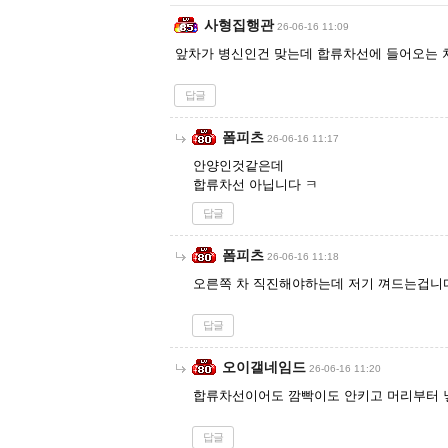
사형집행관
26-06-16 11:09
앞차가 병신인건 맞는데 합류차선에 들어오는 차
답글
폼피츠
26-06-16 11:17
안양인것같은데
합류차선 아닙니다 ㅋ
답글
폼피츠
26-06-16 11:18
오른쪽 차 직진해야하는데 저기 껴드는겁니
답글
오이갤네임드
26-06-16 11:20
합류차선이어도 깜빡이도 안키고 머리부터 
답글