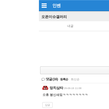
인벤
오픈이슈갤러리
내글
댓글
(16)
등록순
|
최신순
망치삼타
26-06-16 11:08
으휴 븅신새낔ㅋㅋㅋㅋㅋㅋㅋㅋ
답글