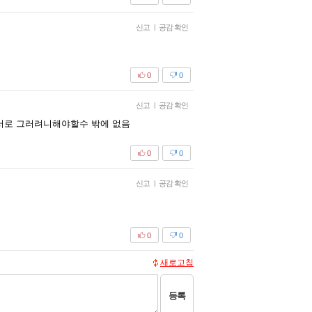
신고
|
공감 확인
0
0
신고
|
공감 확인
 서로 그러려니해야할수 밖에 없음
0
0
신고
|
공감 확인
0
0
새로고침
등록