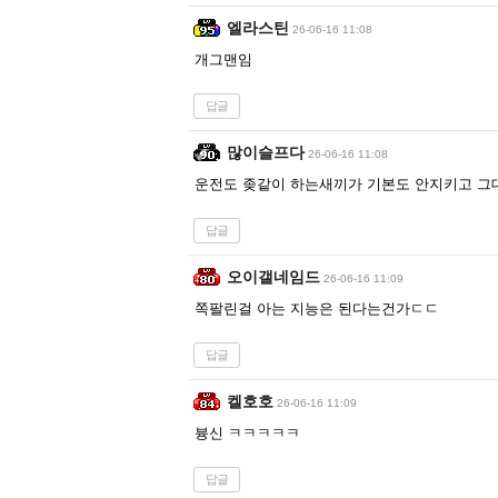
엘라스틴
26-06-16 11:08
개그맨임
답글
많이슬프다
26-06-16 11:08
운전도 좆같이 하는새끼가 기본도 안지키고 그
답글
오이갤네임드
26-06-16 11:09
쪽팔린걸 아는 지능은 된다는건가ㄷㄷ
답글
켈호호
26-06-16 11:09
븅신 ㅋㅋㅋㅋㅋ
답글