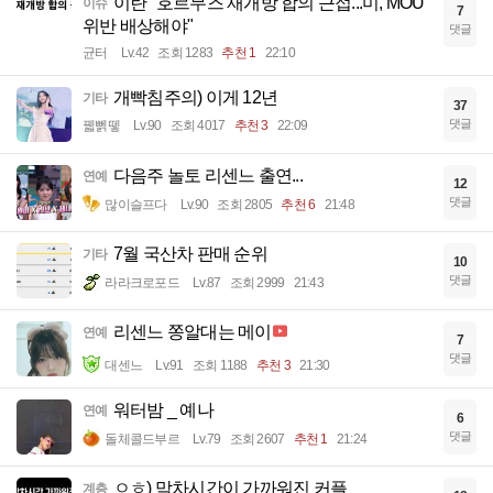
이란 "호르무즈 재개방 합의 근접...미, MOU
이슈
7
위반 배상해야"
댓글
균터
Lv.42
조회 1283
추천 1
22:10
개빡침주의) 이게 12년
기타
37
댓글
꿻뻵뗗
Lv.90
조회 4017
추천 3
22:09
다음주 놀토 리센느 출연...
연예
12
댓글
많이슬프다
Lv.90
조회 2805
추천 6
21:48
7월 국산차 판매 순위
기타
10
댓글
라라크로포드
Lv.87
조회 2999
21:43
리센느 쫑알대는 메이
연예
7
댓글
대센느
Lv.91
조회 1188
추천 3
21:30
워터밤 _ 예나
연예
6
댓글
돌체콜드부르
Lv.79
조회 2607
추천 1
21:24
ㅇㅎ) 막차시간이 가까워진 커플
계층