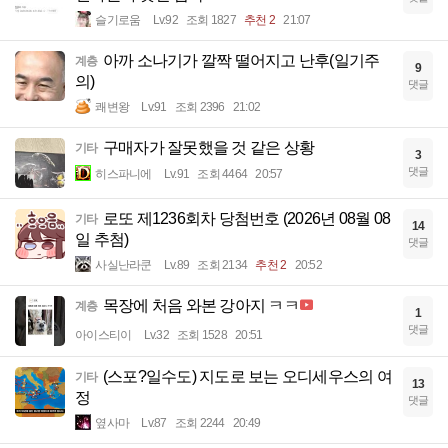
슬기로움
Lv.92
조회 1827
추천 2
21:07
아까 소나기가 깔짝 떨어지고 난후(일기주
계층
9
의)
댓글
쾌변왕
Lv.91
조회 2396
21:02
구매자가 잘못했을 것 같은 상황
기타
3
댓글
히스파니에
Lv.91
조회 4464
20:57
로또 제1236회차 당첨번호 (2026년 08월 08
기타
14
일 추첨)
댓글
사실난라쿤
Lv.89
조회 2134
추천 2
20:52
목장에 처음 와본 강아지 ㅋㅋ
계층
1
댓글
아이스티이
Lv.32
조회 1528
20:51
(스포?일수도) 지도로 보는 오디세우스의 여
기타
13
정
댓글
옆사마
Lv.87
조회 2244
20:49