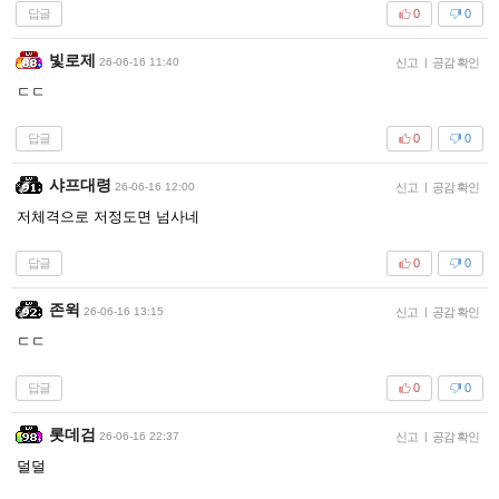
답글
0
0
빛로제
26-06-16 11:40
신고
|
공감 확인
ㄷㄷ
답글
0
0
샤프대령
26-06-16 12:00
신고
|
공감 확인
저체격으로 저정도면 넘사네
답글
0
0
존윅
26-06-16 13:15
신고
|
공감 확인
ㄷㄷ
답글
0
0
롯데검
26-06-16 22:37
신고
|
공감 확인
덜덜