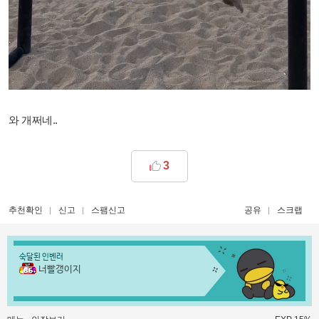
와 개쩌네..
3
추천확인
신고
스팸신고
공유
스크랩
숙달된 인벤러
너빨갱이지