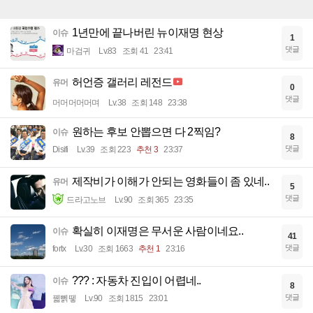
1년만에 끝나버린 뉴이재명 현상
이슈
1
댓글
마검귀
Lv.83
조회 41
23:41
허언증 갤러리 레전드
유머
0
댓글
머머머머머며
Lv.38
조회 148
23:38
원하는 후보 안뽑으면 다 2찍임?
이슈
8
댓글
Disifi
Lv.39
조회 223
추천 3
23:37
제작비가 이해가 안되는 영화들이 좀 있네..
유머
5
댓글
드라고노브
Lv.90
조회 365
23:35
확실히 이재명은 무서운 사람이네요..
이슈
41
댓글
fortx
Lv.30
조회 1663
추천 1
23:16
??? : 자동차 진입이 어렵네..
이슈
8
댓글
꿻뻵뗗
Lv.90
조회 1815
23:01