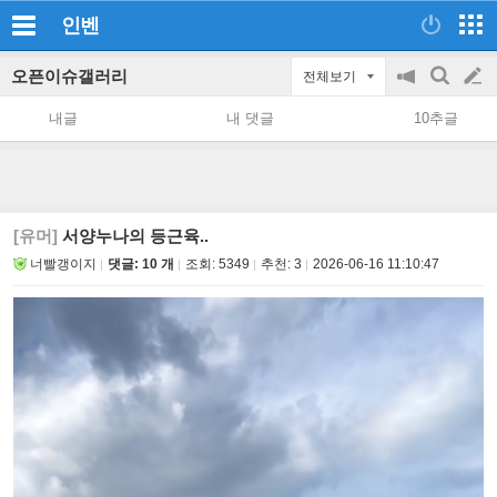
인벤
오픈이슈갤러리
전체보기
공
검
글
지
색
내글
내 댓글
10추글
on/off
쓰
기
[유머]
서양누나의 등근육..
너빨갱이지
댓글: 10 개
조회:
5349
추천:
3
2026-06-16 11:10:47