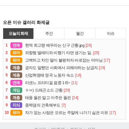
오픈 이슈 갤러리 화제글
오늘의 화제
주간
월간
이슈
1
연예
[26]
현역 최고령 배우라는 신구 근황.jpg
2
유머
[25]
외향형 딸래미와 비행기 타면 생기는 일.
3
유머
[17]
고백하고 차인 딸이 불평하자 바로잡는 어머님
4
계층
[19]
공자도 말했던 사회에서 피해야하는 상급자
5
계층
[18]
산업혁명때 영국 노동자 숙소
6
연예
[11]
리센느 프리티걸 음중 1위~
7
게임
[29]
ㅎㅂ) 드래곤소드 근황
8
계층
[24]
태풍 돌핀 말고 이주은 돌핀
9
지식
[7]
중력댐의 건축해부도
10
유머
[17]
차가 없는 사람은 모르는 주말에 나가기 싫은 이유