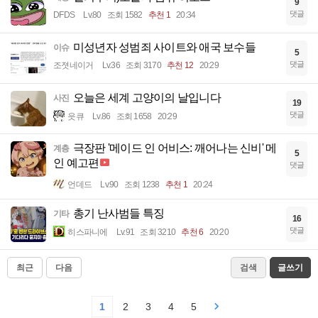
9
댓글
DFDS
Lv.80
조회 1582
추천 1
20:34
미성년자 성범죄 사이트와 애국 보수들
이슈
5
댓글
조졋네이거
Lv.36
조회 3170
추천 12
20:29
오늘은 세계 고양이의 날입니다
사진
19
댓글
읏큐
Lv.86
조회 1658
20:29
극장판 '메이드 인 어비스: 깨어나는 신비' 메
계층
5
인 예고편
댓글
언데드
Lv.90
조회 1238
추천 1
20:24
총기 난사범들 특징
기타
16
댓글
히스파니에
Lv.91
조회 3210
추천 6
20:20
최근
다음
검색
글쓰기
1
2
3
4
5