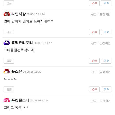
답글
0
0
라면사장
26-06-16 11:14
신고
|
공감 확인
옆에 남자가 멸치로 느껴지네ㄷㄷ
답글
0
0
흑백요리조리
26-06-16 11:17
신고
|
공감 확인
쇼타물한편뚝딱이네
답글
0
0
풀소유
26-06-16 11:20
신고
|
공감 확인
ㄷㄷㄷㄷ
답글
0
0
푸켓몬스터
26-06-16 11:24
신고
|
공감 확인
그리고 폭풍 ㅅㅅ