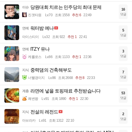
당원대회 치르는 민주당의 최대 문제
이슈
16
댓글
진겟타원
Lv.70
조회 1558
추천 6
22:49
워터밤 예나
연예
5
댓글
아이스티이
Lv.32
조회 922
추천 1
22:41
ITZY 유나
연예
3
댓글
케를로스
Lv.86
조회 1133
추천 1
22:36
중력댐의 건축해부도
지식
7
댓글
너빨갱이지
Lv.86
조회 2668
추천 8
22:33
라면에 넣을 토핑재료 추천받습니다
계층
53
댓글
쾌변왕
Lv.91
조회 1890
추천 1
22:30
전설의 레전드
지식
2
댓글
아브라카
Lv.91
조회 1312
22:10