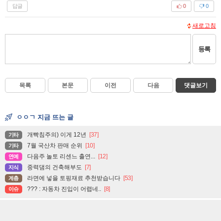
답글
0
0
새로고침
등록
목록
본문
이전
다음
댓글보기
ㅇㅇㄱ 지금 뜨는 글
개빡침주의) 이게 12년
[37]
기타
7월 국산차 판매 순위
[10]
기타
다음주 놀토 리센느 출연...
[12]
연예
중력댐의 건축해부도
[7]
지식
라면에 넣을 토핑재료 추천받습니다
[53]
계층
??? : 자동차 진입이 어렵네..
[8]
이슈