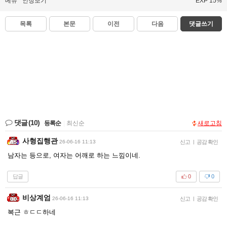
메뉴
인장보기
EXP 15%
목록
본문
이전
다음
댓글쓰기
댓글
(10)
등록순
|
최신순
새로고침
사형집행관
26-06-16 11:13
신고
|
공감 확인
남자는 등으로, 여자는 어깨로 하는 느낌이네.
답글
0
0
비상계엄
26-06-16 11:13
신고
|
공감 확인
복근 ㅎㄷㄷ하네