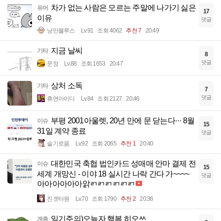
차가 없는 사람은 모르는 주말에 나가기 싫은
유머
17
이유
댓글
낭만블루스
Lv.91
조회 4062
추천 7
20:49
지금 날씨
기타
8
댓글
문정
Lv.88
조회 1653
20:47
상처 소독
기타
7
댓글
휴면아이디
Lv.84
조회 2127
20:46
부평 2001아울렛, 20년 만에 문 닫는다··· 8월
이슈
15
31일 계약 종료
댓글
슬기로움
Lv.92
조회 2065
추천 1
20:40
대한민국 축협 법인카드 성매매 안마 결제 전
이슈
15
세계 개망신 - 이야 18 실시간 나락 간다 가~~~~
댓글
아아아아아아앍ㄺㄺㄺㄺㄺㄺ
진겟타원
Lv.70
조회 1790
추천 2
20:36
일기주의)오늘자 햄볶 히오쓰
계층