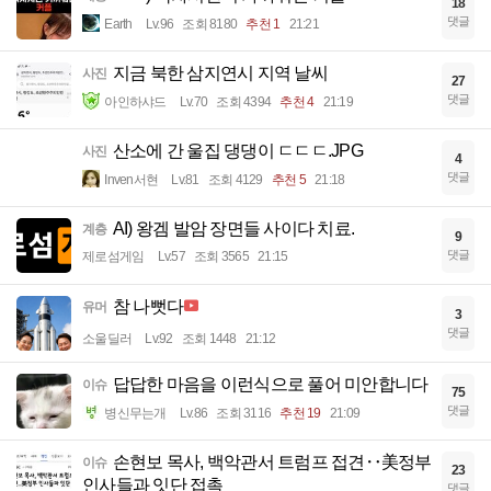
18
댓글
Earth
Lv.96
조회 8180
추천 1
21:21
지금 북한 삼지연시 지역 날씨
사진
27
댓글
아인하샤드
Lv.70
조회 4394
추천 4
21:19
산소에 간 울집 댕댕이 ㄷㄷㄷ.JPG
사진
4
댓글
Inven서현
Lv.81
조회 4129
추천 5
21:18
AI) 왕겜 발암 장면들 사이다 치료.
계층
9
댓글
제로섬게임
Lv.57
조회 3565
21:15
참 나뻣다
유머
3
댓글
소울딜러
Lv.92
조회 1448
21:12
답답한 마음을 이런식으로 풀어 미안합니다
이슈
75
댓글
병신무는개
Lv.86
조회 3116
추천 19
21:09
손현보 목사, 백악관서 트럼프 접견‥美정부
이슈
23
인사들과 잇단 접촉
댓글