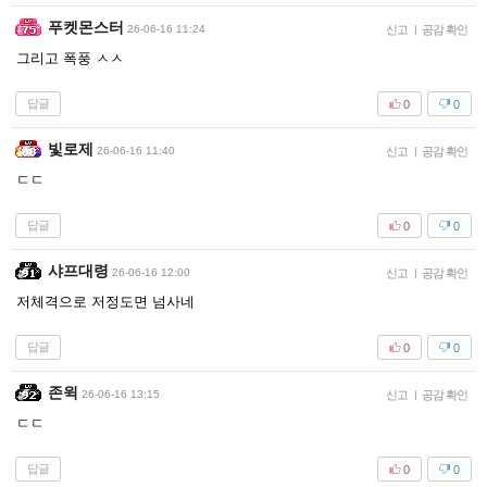
푸켓몬스터
26-06-16 11:24
신고
|
공감 확인
그리고 폭풍 ㅅㅅ
답글
0
0
빛로제
26-06-16 11:40
신고
|
공감 확인
ㄷㄷ
답글
0
0
샤프대령
26-06-16 12:00
신고
|
공감 확인
저체격으로 저정도면 넘사네
답글
0
0
존윅
26-06-16 13:15
신고
|
공감 확인
ㄷㄷ
답글
0
0