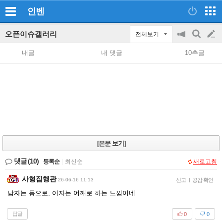
인벤
오픈이슈갤러리
전체보기
공
검
글
지
색
내글
내 댓글
10추글
on/off
쓰
기
[본문 보기]
댓글
(10)
등록순
|
최신순
새로고침
사형집행관
26-06-16 11:13
신고
|
공감 확인
남자는 등으로, 여자는 어깨로 하는 느낌이네.
답글
0
0