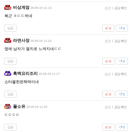
비상계엄
26-06-16 11:13
신고
|
공감 확인
복근 ㅎㄷㄷ하네
답글
0
0
라면사장
26-06-16 11:14
신고
|
공감 확인
옆에 남자가 멸치로 느껴지네ㄷㄷ
답글
0
0
흑백요리조리
26-06-16 11:17
신고
|
공감 확인
쇼타물한편뚝딱이네
답글
0
0
풀소유
26-06-16 11:20
신고
|
공감 확인
ㄷㄷㄷㄷ
답글
0
0