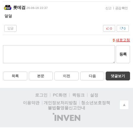
롯데검
26-06-16 22:37
신고
|
공감 확인
덜덜
답글
0
0
새로고침
등록
목록
본문
이전
다음
댓글보기
로그인
PC화면
퀵링크
설정
청소년보호정책
이용약관
개인정보처리방침
▲
불법촬영물신고안내
(주)
인
벤