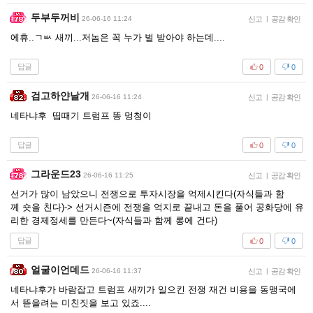
두부두꺼비
26-06-16 11:24
신고
|
공감 확인
에휴..ㄱㅄ 새끼...저놈은 꼭 누가 벌 받아야 하는데....
답글
0
0
검고하얀날개
26-06-16 11:24
신고
|
공감 확인
네타냐후 띱때기 트럼프 똥 멍청이
답글
0
0
그라운드23
26-06-16 11:25
신고
|
공감 확인
선거가 많이 남았으니 전쟁으로 투자시장을 억제시킨다(자식들과 함
께 숏을 친다)-> 선거시즌에 전쟁을 억지로 끝내고 돈을 풀어 공화당에 유
리한 경제정세를 만든다~(자식들과 함께 롱에 건다)
답글
0
0
얼굴이언데드
26-06-16 11:37
신고
|
공감 확인
네타냐후가 바람잡고 트럼프 새끼가 일으킨 전쟁 재건 비용을 동맹국에
서 뜯을려는 미친짓을 보고 있죠....