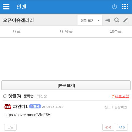
인벤
오픈이슈갤러리
전체보기
공
검
글
지
색
내글
내 댓글
10추글
on/off
쓰
기
[본문 보기]
댓글
(6)
등록순
|
최신순
새로고침
파인더1
26-06-16 11:13
신고
|
공감 확인
https://naver.me/x9VIdF6H
답글
0
0