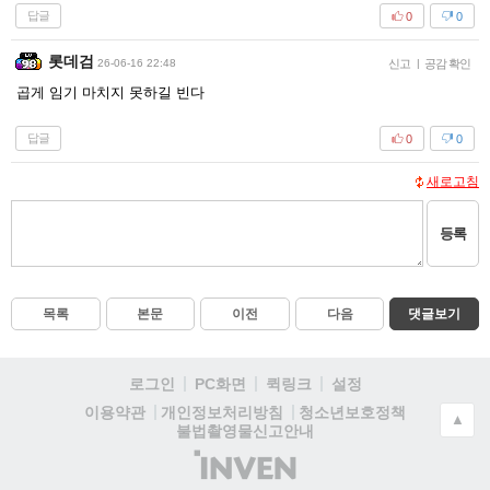
답글
0
0
롯데검
26-06-16 22:48
신고
|
공감 확인
곱게 임기 마치지 못하길 빈다
답글
0
0
새로고침
등록
목록
본문
이전
다음
댓글보기
로그인
PC화면
퀵링크
설정
청소년보호정책
이용약관
개인정보처리방침
▲
불법촬영물신고안내
(주)
인