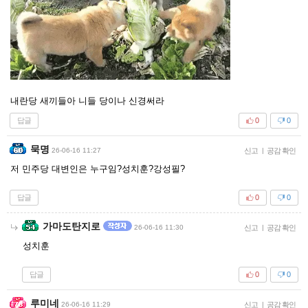
내란당 새끼들아 니들 당이나 신경써라
답글
0
0
묵명
26-06-16 11:27
신고
|
공감 확인
저 민주당 대변인은 누구임?성치훈?강성필?
답글
0
0
가마도탄지로
26-06-16 11:30
신고
|
공감 확인
성치훈
답글
0
0
루미네
26-06-16 11:29
신고
|
공감 확인