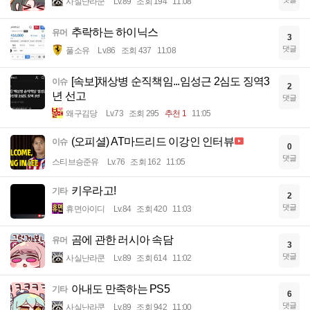
사실난라쿤
Lv.89
조회 194
11:08
추락하는 하이닉스
유머
3
댓글
풀소유
Lv.86
조회 437
11:08
[속보]채상병 순직책임...임성근 2심도 징역3
이슈
2
년 선고
댓글
왜구김당
Lv.73
조회 295
추천 1
11:05
(오피셜) AT마드리드 이강인 인터뷰
이슈
0
댓글
스티브승준유
Lv.76
조회 162
11:05
키우라고!
기타
2
댓글
휴면아이디
Lv.84
조회 420
11:03
곰에 관한 러시아 속담
유머
3
댓글
사실난라쿤
Lv.89
조회 614
11:02
아내도 만족하는 PS5
기타
6
댓글
사실난라쿤
Lv.89
조회 942
11:00