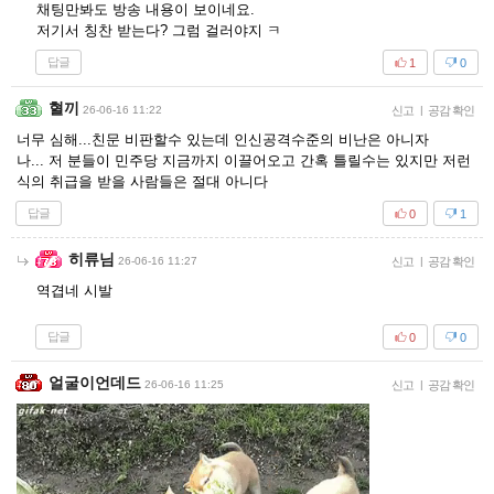
채팅만봐도 방송 내용이 보이네요.
저기서 칭찬 받는다? 그럼 걸러야지 ㅋ
답글
1
0
혈끼
26-06-16 11:22
신고
|
공감 확인
너무 심해...친문 비판할수 있는데 인신공격수준의 비난은 아니자
나... 저 분들이 민주당 지금까지 이끌어오고 간혹 틀릴수는 있지만 저런
식의 취급을 받을 사람들은 절대 아니다
답글
0
1
히류님
26-06-16 11:27
신고
|
공감 확인
역겹네 시발
답글
0
0
얼굴이언데드
26-06-16 11:25
신고
|
공감 확인