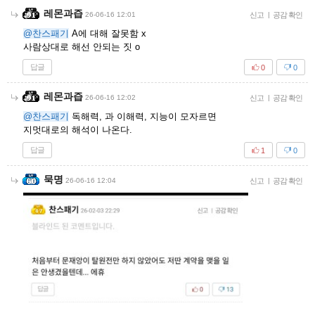
레몬과즙
26-06-16 12:01
신고
|
공감 확인
@찬스패기
A에 대해 잘못함 x
사람상대로 해선 안되는 짓 o
답글
0
0
레몬과즙
26-06-16 12:02
신고
|
공감 확인
@찬스패기
독해력, 과 이해력, 지능이 모자르면
지멋대로의 해석이 나온다.
답글
1
0
묵명
26-06-16 12:04
신고
|
공감 확인