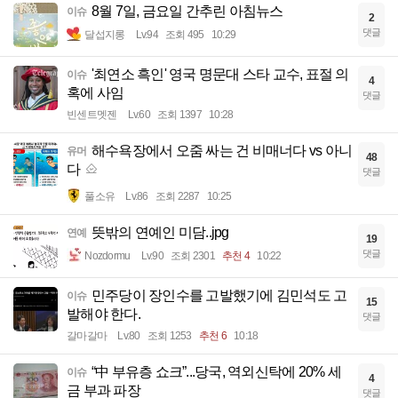
8월 7일, 금요일 간추린 아침뉴스
이슈
2
댓글
달섭지롱
Lv.94
조회 495
10:29
'최연소 흑인' 영국 명문대 스타 교수, 표절 의
이슈
4
혹에 사임
댓글
빈센트멧젠
Lv.60
조회 1397
10:28
해수욕장에서 오줌 싸는 건 비매너다 vs 아니
유머
48
다
댓글
풀소유
Lv.86
조회 2287
10:25
뜻밖의 연예인 미담..jpg
연예
19
댓글
Nozdormu
Lv.90
조회 2301
추천 4
10:22
민주당이 장인수를 고발했기에 김민석도 고
이슈
15
발해야 한다.
댓글
갈마갈마
Lv.80
조회 1253
추천 6
10:18
“中 부유층 쇼크”...당국, 역외신탁에 20% 세
이슈
4
금 부과 파장
댓글