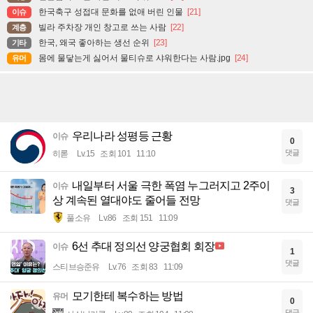
한국축구 성접대 문화를 없애 버린 인물
[21]
이슈
빌라 주차장 개인 창고로 쓰는 사람
[22]
계층
한국, 왜국 좋아하는 생선 순위
[23]
기타
몸에 물닿는게 싫어서 물티슈로 샤워한다는 사람.jpg
[24]
유머
우리나라 성평등 근황
이슈
0
댓글
히롣
Lv.15
조회 101
11:10
내일부터 서울 극한 폭염 누그러지고 2주이
이슈
3
상 계속된 열대야도 줄어들 전망
댓글
풀소유
Lv.86
조회 151
11:09
6선 추대 정의선 양궁협회 회장
이슈
1
댓글
스티브승준유
Lv.76
조회 83
11:09
모기한테 복수하는 방법
유머
0
댓글