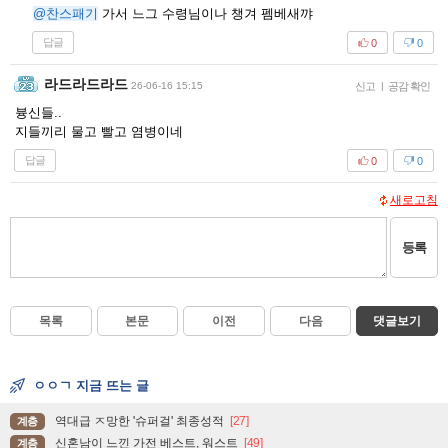
@찬스패기
가서 느그 수령님이나 챙겨 펨베새꺄
답글
0
0
라드라드라드
26-06-16 15:15
신고
|
공감 확인
븅신들..
지들끼리 물고 빨고 염병이네
답글
0
0
새로고침
등록
목록
본문
이전
다음
댓글보기
ㅇㅇㄱ 지금 뜨는 글
역대급 ㅈ망한 '슈퍼걸' 최종성적
[27]
계층
신혼남이 느낀 가전 베스트, 워스트
[49]
계층