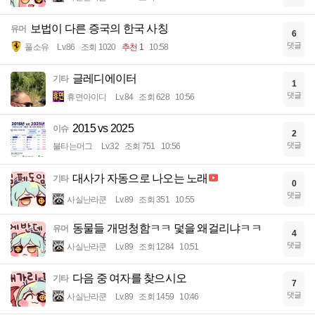
보법이 다른 증국의 한국 사칭
유머
6
댓글
풀소유
Lv.86
조회 1020
추천 1
10:58
글레디에이터
기타
1
댓글
휴면아이디
Lv.84
조회 628
10:56
2015 vs 2025
이슈
2
댓글
불타는머그
Lv.32
조회 751
10:56
대사가 자동으로 나오는 노래
기타
0
댓글
사실난라쿤
Lv.89
조회 351
10:55
동물들 개멍청함ㅋㅋ 덫을 왜걸리냐ㅋㅋ
유머
4
댓글
사실난라쿤
Lv.89
조회 1284
10:51
다음 중 여자를 찾으시오
기타
7
댓글
사실난라쿤
Lv.89
조회 1459
10:46