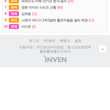
6
유머
[19]
파브리도 이해 안가는 한국 음식
7
유머
[50]
영화 미이라 시리즈 근황
8
연예
[11]
김채원
9
유머
[12]
나영석 피디가 1박2일때 출연자들을 굴린 배경
10
연예
[5]
아이유
로그인
PC화면
퀵링크
설정
청소년보호정책
이용약관
개인정보처리방침
▲
불법촬영물신고안내
(주)
인
벤