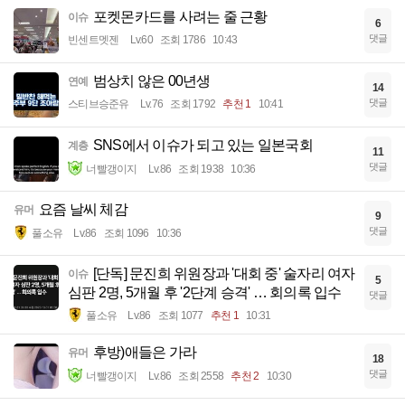
포켓몬카드를 사려는 줄 근황
이슈
6
댓글
빈센트멧젠
Lv.60
조회 1786
10:43
범상치 않은 00년생
연예
14
댓글
스티브승준유
Lv.76
조회 1792
추천 1
10:41
SNS에서 이슈가 되고 있는 일본국회
계층
11
댓글
너빨갱이지
Lv.86
조회 1938
10:36
요즘 날씨 체감
유머
9
댓글
풀소유
Lv.86
조회 1096
10:36
[단독] 문진희 위원장과 '대회 중' 술자리 여자
이슈
5
심판 2명, 5개월 후 '2단계 승격' … 회의록 입수
댓글
풀소유
Lv.86
조회 1077
추천 1
10:31
후방)애들은 가라
유머
18
댓글
너빨갱이지
Lv.86
조회 2558
추천 2
10:30