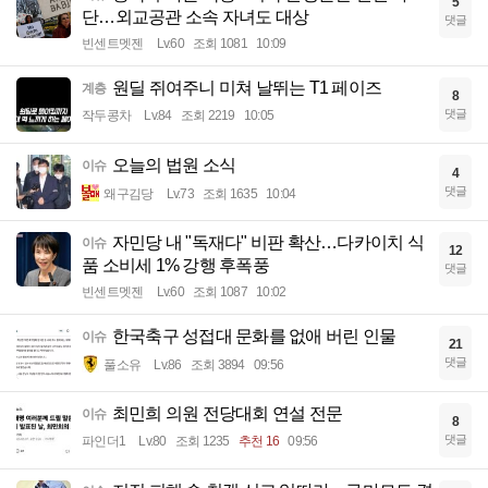
5
단…외교공관 소속 자녀도 대상
댓글
빈센트멧젠
Lv.60
조회 1081
10:09
원딜 쥐여주니 미쳐 날뛰는 T1 페이즈
계층
8
댓글
작두콩차
Lv.84
조회 2219
10:05
오늘의 법원 소식
이슈
4
댓글
왜구김당
Lv.73
조회 1635
10:04
자민당 내 "독재다" 비판 확산…다카이치 식
이슈
12
품 소비세 1% 강행 후폭풍
댓글
빈센트멧젠
Lv.60
조회 1087
10:02
한국축구 성접대 문화를 없애 버린 인물
이슈
21
댓글
풀소유
Lv.86
조회 3894
09:56
최민희 의원 전당대회 연설 전문
이슈
8
댓글
파인더1
Lv.80
조회 1235
추천 16
09:56