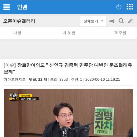
인벤
오픈이슈갤러리
전체보기
공
검
글
지
색
내글
내 댓글
10추글
on/off
쓰
기
[이슈]
장르만여의도 " 신인규 김종혁 민주당 대변인 문조털래유
문제"
가마도탄지로
댓글: 22 개
조회:
3353
추천:
1
2026-06-16 11:16:21