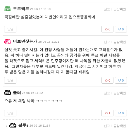
토르팩트
26-06-16 11:20
신고
|
공감 확인
국짐에만 쓸줄알았는데 대변인이라고 입으로똥을싸네
답글
0
0
너보면짖는개
26-06-16 11:21
신고
|
공감 확인
실컷 웃고 즐기시길. 이 진영 사람들 저들이 원하는대로 고착될수가 없
음. 뭐 하나 떨어지는거 없어도 공의와 공익을 위해 투표 하던 사람들
을 타겟으로 잡고 세력키운 민주당이지만 왜 사익을 위한 자들이 없었겠
음. 그런자들은 대부분 파도에 밀려나감. 지금이 그 시기이고 하루 하
루 뱉은 말은 지들 쓸려나갈때 다 지 몸때릴 바위임
답글
0
0
룰러
26-06-16 11:22
신고
|
공감 확인
으휴 저 채팅 봐라 ㅋㅋㅋㅋㅋㅋㅋ
답글
1
0
블루s
26-06-16 11:34
신고
|
공감 확인