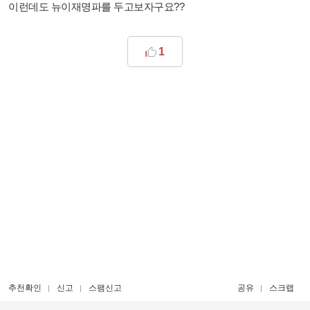
이런데도 뉴이재명파를 두고보자구요??
1
추천확인
신고
스팸신고
공유
스크랩