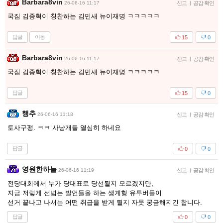
Barbara8vin
26-06-16 11:17
신고
|
공감 확인
국짐 김종혁이 칭찬하는 김민새 뉴이재명 ㅋㅋㅋㅋㅋ
답글
이동
15
0
Barbara8vin
26-06-16 11:17
신고
|
공감 확인
국짐 김종혁이 칭찬하는 김민새 뉴이재명 ㅋㅋㅋㅋㅋ
답글
15
0
행추
26-06-16 11:18
신고
|
공감 확인
토사구팽. ㅋㅋ 사냥개들 열심히 하네요
답글
0
0
영원한하늘
26-06-16 11:19
신고
|
공감 확인
전당대회에서 누가 당대표로 당선될지 모르겠지만,
지금 저렇게 선넘는 발언들을 하는 생계형 유투버들이
선거 끝나고 나서는 어떤 취급을 받게 될지 자뭇 궁금해지긴 합니다.
답글
0
0