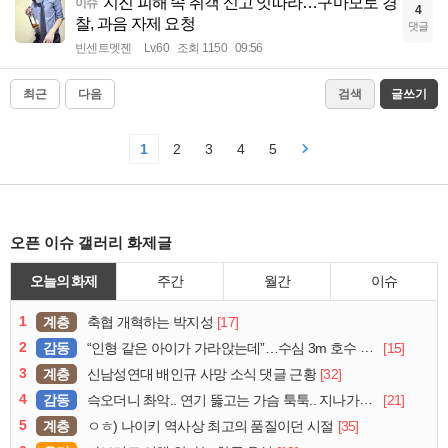
지진 피해 속 취객 신고 잇따라…구마모토 경
이슈
4
찰, 과음 자제 요청
댓글
빈센트멧젠
Lv.60
조회 1150
09:56
최근
다음
검색
글쓰기
1
2
3
4
5
오픈 이슈 갤러리 화제글
오늘의 화제
주간
월간
이슈
1
계층
[17]
축협 개혁하는 박지성
2
감동
[15]
“인형 같은 아이가 가라앉는데”…수심 3m 호수 뛰어든 60대 의인
3
계층
[32]
신남성연대 배인규 사망 소식 댓글 근황
4
감동
[21]
슥오더니 촤악.. 연기 뚫고는 가슴 툭툭.. 지나가던 아재의 정체
5
계층
[35]
ㅇㅎ) 나이키 역사상 최고의 품질이던 시절