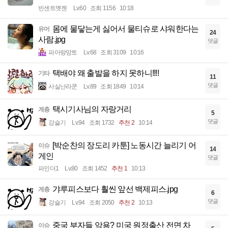
빈센트멧젠
Lv.60
조회 1156
10:18
몸에 물닿는게 싫어서 물티슈로 샤워한다는
유머
24
사람.jpg
댓글
파아랑망토
Lv.68
조회 3109
10:16
택배야 왜 출발을 하지 못하니!!!!
기타
11
댓글
사실난라쿤
Lv.89
조회 1849
10:14
택시기사님의 자랑거리
계층
5
댓글
강슬기
Lv.94
조회 1732
추천 2
10:14
[박순찬의 장도리 카툰] 노동시간 늘리기 어
이슈
14
게인
댓글
파인더1
Lv.80
조회 1452
추천 1
10:13
갸루피스보다 훨씬 앞선 백제피스.jpg
계층
6
댓글
강슬기
Lv.94
조회 2050
추천 2
10:13
중국 부자들 악용? 미국 원정출산 전면 차
이슈