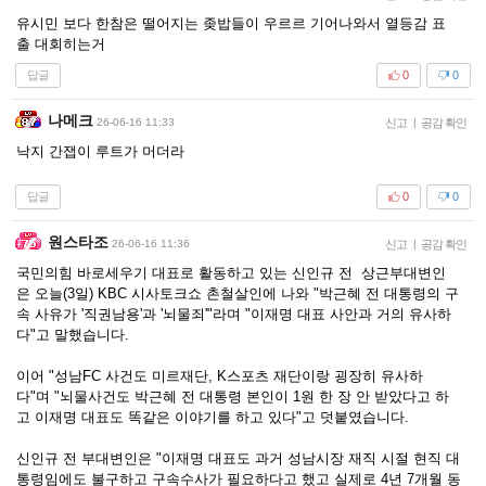
유시민 보다 한참은 떨어지는 좆밥들이 우르르 기어나와서 열등감 표
출 대회히는거
답글
0
0
나메크
26-06-16 11:33
신고
|
공감 확인
낙지 간잽이 루트가 머더라
답글
0
0
원스타조
26-06-16 11:36
신고
|
공감 확인
국민의힘 바로세우기 대표로 활동하고 있는 신인규 전 상근부대변인
은 오늘(3일) KBC 시사토크쇼 촌철살인에 나와 "박근혜 전 대통령의 구
속 사유가 '직권남용'과 '뇌물죄'"라며 "이재명 대표 사안과 거의 유사하
다"고 말했습니다.
이어 "성남FC 사건도 미르재단, K스포츠 재단이랑 굉장히 유사하
다"며 "뇌물사건도 박근혜 전 대통령 본인이 1원 한 장 안 받았다고 하
고 이재명 대표도 똑같은 이야기를 하고 있다"고 덧붙였습니다.
신인규 전 부대변인은 "이재명 대표도 과거 성남시장 재직 시절 현직 대
통령임에도 불구하고 구속수사가 필요하다고 했고 실제로 4년 7개월 동