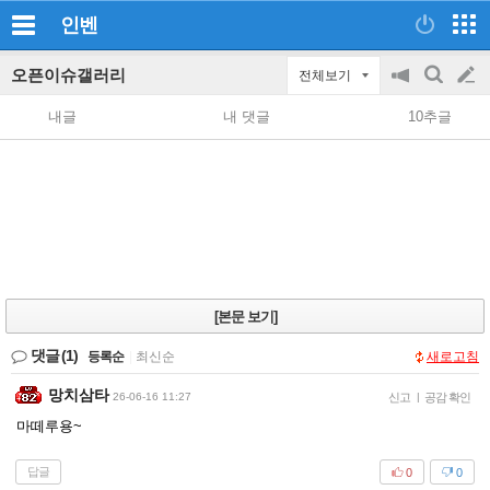
인벤
오픈이슈갤러리
전체보기
공
검
글
지
색
내글
내 댓글
10추글
on/off
쓰
기
[본문 보기]
댓글
(1)
등록순
|
최신순
새로고침
망치삼타
26-06-16 11:27
신고
|
공감 확인
마떼루용~
답글
0
0