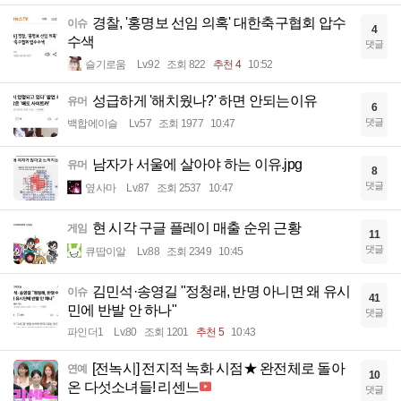
경찰, '홍명보 선임 의혹' 대한축구협회 압수
이슈
4
수색
댓글
슬기로움
Lv.92
조회 822
추천 4
10:52
성급하게 '해치웠나?' 하면 안되는이유
유머
6
댓글
백합에이슬
Lv.57
조회 1977
10:47
남자가 서울에 살아야 하는 이유.jpg
유머
8
댓글
옆사마
Lv.87
조회 2537
10:47
현 시각 구글 플레이 매출 순위 근황
게임
11
댓글
큐땁이알
Lv.88
조회 2349
10:45
김민석·송영길 "정청래, 반명 아니면 왜 유시
이슈
41
민에 반발 안 하나"
댓글
파인더1
Lv.80
조회 1201
추천 5
10:43
[전녹시] 전지적 녹화 시점★ 완전체로 돌아
연예
10
온 다섯소녀들! 리센느
댓글