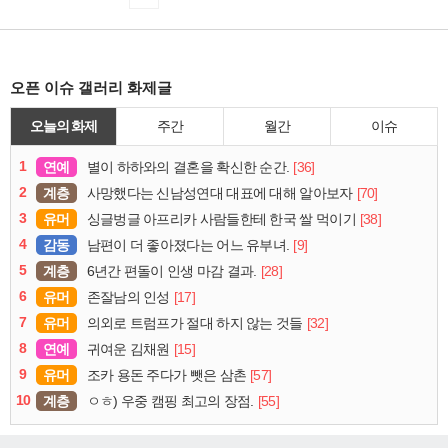
오픈 이슈 갤러리 화제글
오늘의 화제
주간
월간
이슈
1
연예
[36]
별이 하하와의 결혼을 확신한 순간.
2
계층
[70]
사망했다는 신남성연대 대표에 대해 알아보자
3
유머
[38]
싱글벙글 아프리카 사람들한테 한국 쌀 먹이기
4
감동
[9]
남편이 더 좋아졌다는 어느 유부녀.
5
계층
[28]
6년간 편돌이 인생 마감 결과.
6
유머
[17]
존잘남의 인성
7
유머
[32]
의외로 트럼프가 절대 하지 않는 것들
8
연예
[15]
귀여운 김채원
9
유머
[57]
조카 용돈 주다가 뺏은 삼촌
10
계층
[55]
ㅇㅎ) 우중 캠핑 최고의 장점.