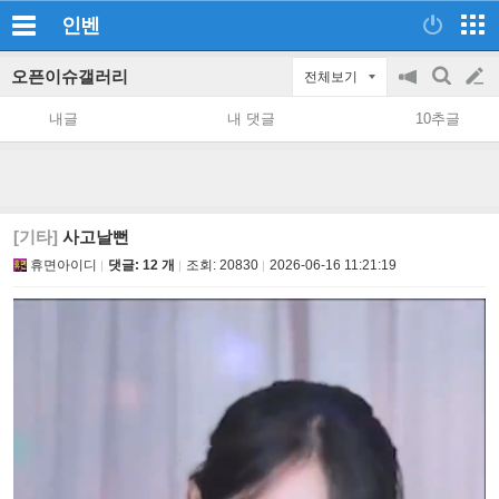
인벤
오픈이슈갤러리
전체보기
공
검
글
지
색
내글
내 댓글
10추글
on/off
쓰
기
[기타]
사고날뻔
휴면아이디
댓글: 12 개
조회:
20830
2026-06-16 11:21:19