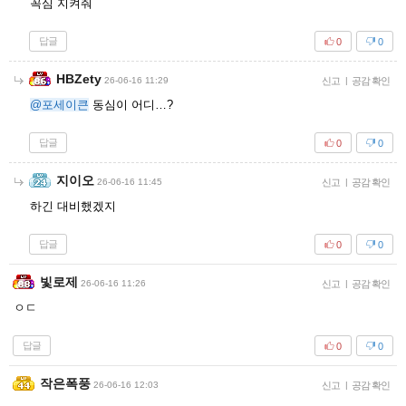
꼭심 지켜줘
답글
0
0
HBZety
26-06-16 11:29
신고
|
공감 확인
@포세이큰
동심이 어디…?
답글
0
0
지이오
26-06-16 11:45
신고
|
공감 확인
하긴 대비했겠지
답글
0
0
빛로제
26-06-16 11:26
신고
|
공감 확인
ㅇㄷ
답글
0
0
작은폭풍
26-06-16 12:03
신고
|
공감 확인