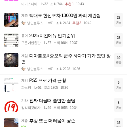
아이스티이
Lv.32
조회 744
추천 1
10:43
백대표 한신포차 13000원 짜리 계란찜
계층
23
댓글
낭만블루스
Lv.91
조회 2484
추천 3
10:42
2025 치킨메뉴 인기순위
유머
23
댓글
구운겨란한판
Lv.37
조회 1604
10:37
디아블로4 증오의 군주 하다가 기가 찼던 장
게임
19
면
댓글
낭만블루스
Lv.91
조회 2228
10:36
PS5 프로 가격 근황
게임
6
댓글
파노키
Lv.51
조회 1805
10:36
진짜 더울때 쓸만한 꿀팁
기타
8
댓글
킹리적갓비자
Lv.69
조회 1953
10:34
후방 또는 더러움이 공존
계층
15