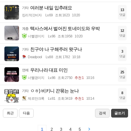
여러분 내일 입추래요
기타
13
댓글
킹리적갓비자
Lv.69
조회 1623
10:20
텍사스에서 벌어진 토네이도와 우박
계층
12
댓글
너빨갱이지
Lv.86
조회 1958
10:20
친구야 나 구해주러 왓구나
기타
3
댓글
Deadpool
Lv.88
조회 1782
10:18
우리나라 대표 미인
연예
25
댓글
너빨갱이지
Lv.86
조회 2750
추천 1
10:16
ㅇㅎ) 비키니 끈묶는 눈나
기타
8
댓글
제르만크록
Lv.81
조회 3419
추천 1
10:14
최근
다음
검색
글쓰기
1
2
3
4
5