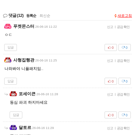
댓글
(12)
등록순
|
최신순
새로고침
푸켓몬스터
26-06-16 11:22
신고
|
공감 확인
ㅇㄷ
답글
0
0
사형집행관
26-06-16 11:25
신고
|
공감 확인
나와봐야 니플패치임..
답글
0
0
포세이큰
26-06-16 11:28
신고
|
공감 확인
동심 파괴 하지마세요
답글
0
0
달토르
26-06-16 11:29
신고
|
공감 확인