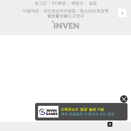
로그인
PC화면
퀵링크
설정
청소년보호정책
이용약관
개인정보처리방침
▲
불법촬영물신고안내
(주)
인
벤
드래곤소드 '압긍' 달성 기념
축하 댓글달면 10 명에게 코드 증정