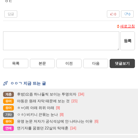
ㅇㄷ
답글
0
0
새로고침
등록
목록
본문
이전
다음
댓글보기
ㅇㅇㄱ 지금 뜨는 글
후방)요즘 하나둘씩 보이는 투명의자
[34]
계층
야동은 원래 자막 때문에 보는 것
[15]
유머
ㅎㅂ)위 아래 위위 아래
[9]
유머
ㅇㅎ) 비키니 끈묶는 눈나
[8]
기타
유명 논문 저자가 공식석상에 안 나타나는 이유
[6]
유머
연기자를 꿈꿨던 22살의 탁재훈
[14]
연예