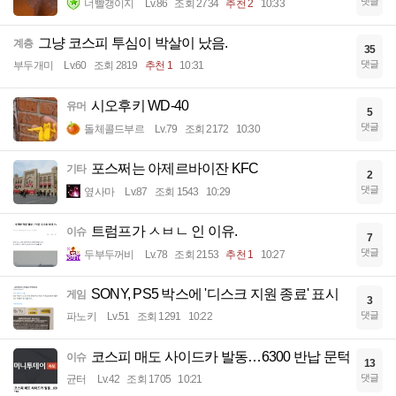
댓글
너빨갱이지
Lv.86
조회 2734
추천 2
10:33
그냥 코스피 투심이 박살이 났음.
계층
35
댓글
부두개미
Lv.60
조회 2819
추천 1
10:31
시오후키 WD-40
유머
5
댓글
돌체콜드부르
Lv.79
조회 2172
10:30
포스쩌는 아제르바이잔 KFC
기타
2
댓글
옆사마
Lv.87
조회 1543
10:29
트럼프가 ㅅㅂㄴ 인 이유.
이슈
7
댓글
두부두꺼비
Lv.78
조회 2153
추천 1
10:27
SONY, PS5 박스에 '디스크 지원 종료' 표시
게임
3
댓글
파노키
Lv.51
조회 1291
10:22
코스피 매도 사이드카 발동…6300 반납 문턱
이슈
13
댓글
균터
Lv.42
조회 1705
10:21