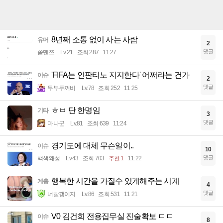
8년째 소통 없이 사는 사람
유머
2
댓글
쫌맨쯔
Lv.21
조회 287
11:27
'FIFA는 인판티노 지지한다' 어쩌라는 건가
이슈
2
댓글
두부두꺼비
Lv.78
조회 252
11:25
ㅎㅂ 단 한명임
기타
3
댓글
마나군
Lv.81
조회 639
11:24
경기도에 대체 무슨일이..
이슈
10
댓글
백색왜성
Lv.43
조회 703
추천 1
11:22
행복한 시간을 가질수 있게해주는 시계
계층
4
댓글
너빨갱이지
Lv.86
조회 531
11:21
V0 김건희 전용집무실 진술확보 ㄷㄷ
이슈
8