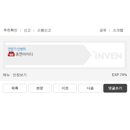
추천확인
신고
스팸신고
공유
스크랩
전문가 인벤러
휴면아이디
메뉴
인장보기
EXP 74%
목록
본문
이전
다음
댓글쓰기