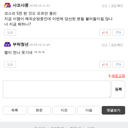
샤코샤콩
26-06-16 11:41
신고
|
공감 확인
코스피 5천 된 것도 모르던 총리
지금 이잼이 해외순방중인데 이번에 당선된 분들 불러들이질 않나
너 지금 뭐하니?
답글
0
0
부락청년
26-06-16 11:49
신고
|
공감 확인
짤이 전나 웃기네 ㅋㅋㅋ
답글
0
0
새로고침
등록
목록
본문
이전
다음
댓글보기