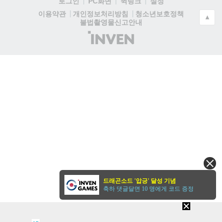
로그인
PC화면
퀵링크
설정
청소년보호정책
이용약관
개인정보처리방침
▲
불법촬영물신고안내
(주)
인
벤
드래곤소드 '압긍' 달성 기념
축하 댓글달면 10 명에게 코드 증정