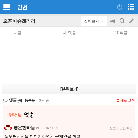
인벤
오픈이슈갤러리
전체보기
공
검
글
지
색
내글
내 댓글
10추글
on/off
쓰
기
[본문 보기]
댓글
(4)
등록순
|
최신순
새로고침
평온한하늘
26-06-16 11:39
신고
|
공감 확인
노무현정신을 이야기하면서 문재인을 까고