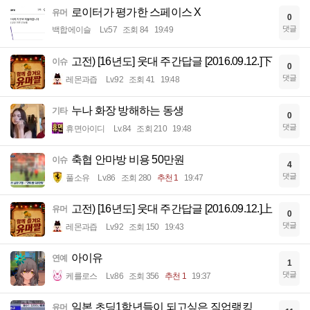
로이터가 평가한 스페이스 X
유머
0
댓글
백합에이슬
Lv.57
조회 84
19:49
고전) [16년도] 웃대 주간답글 [2016.09.12.]下
이슈
0
댓글
레몬과즙
Lv.92
조회 41
19:48
누나 화장 방해하는 동생
기타
0
댓글
휴면아이디
Lv.84
조회 210
19:48
축협 안마방 비용 50만원
이슈
4
댓글
풀소유
Lv.86
조회 280
추천 1
19:47
고전) [16년도] 웃대 주간답글 [2016.09.12.]上
유머
0
댓글
레몬과즙
Lv.92
조회 150
19:43
아이유
연예
1
댓글
케를로스
Lv.86
조회 356
추천 1
19:37
일본 초딩1학년들이 되고싶은 직업랭킹
유머