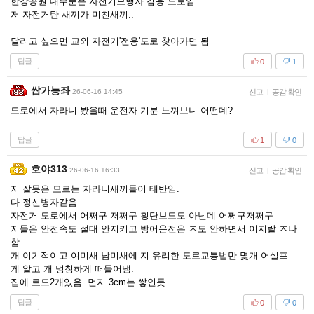
한강공원 대부분은 자전거보행자 겸용 도로임..
저 자전거탄 새끼가 미친새끼..
달리고 싶으면 교외 자전거'전용'도로 찾아가면 됨
답글
0
1
쌉가능좌
26-06-16 14:45
신고
|
공감 확인
도로에서 자라니 봤을때 운전자 기분 느껴보니 어떤데?
답글
1
0
호야313
26-06-16 16:33
신고
|
공감 확인
지 잘못은 모르는 자라니새끼들이 태반임.
다 정신병자같음.
자전거 도로에서 어쩌구 저쩌구 횡단보도도 아닌데 어쩌구저쩌구
지들은 안전속도 절대 안지키고 방어운전은 ㅈ도 안하면서 이지랄 ㅈ나
함.
개 이기적이고 여미새 남미새에 지 유리한 도로교통법만 몇개 어설프
게 알고 개 멍청하게 떠들어댐.
집에 로드2개있음. 먼지 3cm는 쌓인듯.
답글
0
0