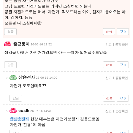
모든 공원 자전거도로가 저런듯
그냥 도로변 자전거도로는 러너만 조심하면 되는데
공원 자전거도로는 러너, 자전거, 킥보드타는 아이, 갑자기 들어오는 아
이, 강아지, 등등
모든걸 다 조심해야함
답글
4
0
출근좋아
26-06-16 13:52
신고
|
공감 확인
생각을 바꿔서 자전거가없으면 아무 문제가 없어질수도있죠
답글
0
0
삼송전자
26-06-16 14:00
신고
|
공감 확인
자전거 도로인데요??
답글
0
0
eoslk
26-06-16 14:41
신고
|
공감 확인
@삼송전자
한강 대부분은 자전거보행자 겸용도로임
자전거 '전용' 이 아님.