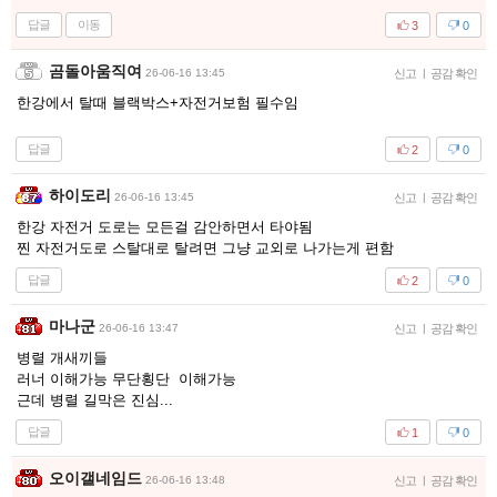
답글
이동
3
0
곰돌아움직여
26-06-16 13:45
신고
|
공감 확인
한강에서 탈때 블랙박스+자전거보험 필수임
답글
2
0
하이도리
26-06-16 13:45
신고
|
공감 확인
한강 자전거 도로는 모든걸 감안하면서 타야됨
찐 자전거도로 스탈대로 탈려면 그냥 교외로 나가는게 편함
답글
2
0
마나군
26-06-16 13:47
신고
|
공감 확인
병렬 개새끼들
러너 이해가능 무단횡단 이해가능
근데 병렬 길막은 진심...
답글
1
0
오이갤네임드
26-06-16 13:48
신고
|
공감 확인