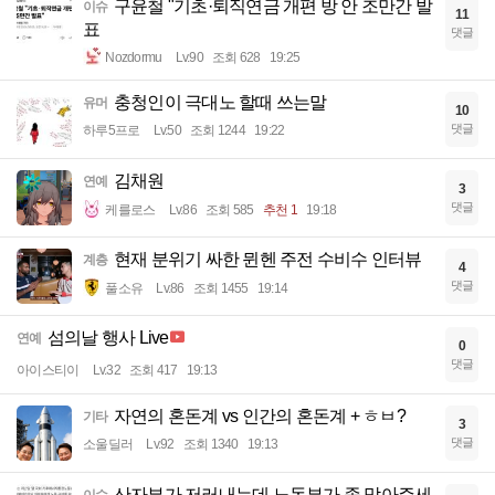
구윤철 "기초·퇴직연금 개편 방 안 조만간 발
이슈
11
표
댓글
Nozdormu
Lv.90
조회 628
19:25
충청인이 극대노 할때 쓰는말
유머
10
댓글
하루5프로
Lv.50
조회 1244
19:22
김채원
연예
3
댓글
케를로스
Lv.86
조회 585
추천 1
19:18
현재 분위기 싸한 뮌헨 주전 수비수 인터뷰
계층
4
댓글
풀소유
Lv.86
조회 1455
19:14
섬의날 행사 Live
연예
0
댓글
아이스티이
Lv.32
조회 417
19:13
자연의 혼돈계 vs 인간의 혼돈계 + ㅎㅂ?
기타
3
댓글
소울딜러
Lv.92
조회 1340
19:13
산자부가 저러내는데 노동부가 좀 막아주세