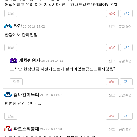
어떻게타고 우리 이건 지킵시다 류는 하나도강조가안되어있긴함
답글
0
0
싹간
26-06-16 14:02
신고
|
공감 확인
한강에서 안타면됨
답글
0
0
개차반왕자
26-06-16 14:11
신고
|
공감 확인
그치만 한강만큼 자전거도로가 잘되어있는곳도드믈지않음?
답글
0
0
집나간며느리
26-06-16 14:07
신고
|
공감 확인
평범한 선진국이네....
답글
0
0
파로스의등대
26-06-16 14:20
신고
|
공감 확인