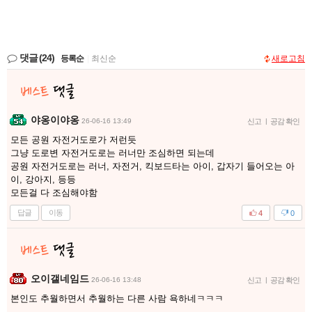
댓글
(24)
등록순
|
최신순
새로고침
야옹이야옹
26-06-16 13:49
신고
|
공감 확인
모든 공원 자전거도로가 저런듯
그냥 도로변 자전거도로는 러너만 조심하면 되는데
공원 자전거도로는 러너, 자전거, 킥보드타는 아이, 갑자기 들어오는 아
이, 강아지, 등등
모든걸 다 조심해야함
답글
이동
4
0
오이갤네임드
26-06-16 13:48
신고
|
공감 확인
본인도 추월하면서 추월하는 다른 사람 욕하네ㅋㅋㅋ