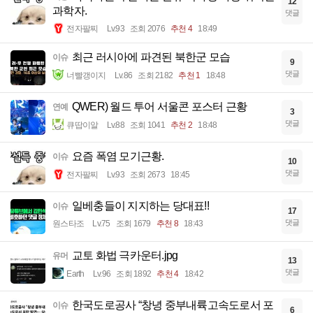
12
과학자.
댓글
전자팔찌
Lv.93
조회 2076
추천 4
18:49
최근 러시아에 파견된 북한군 모습
이슈
9
댓글
너빨갱이지
Lv.86
조회 2182
추천 1
18:48
QWER) 월드 투어 서울콘 포스터 근황
연예
3
댓글
큐땁이알
Lv.88
조회 1041
추천 2
18:48
요즘 폭염 모기근황.
이슈
10
댓글
전자팔찌
Lv.93
조회 2673
18:45
일베충들이 지지하는 당대표!!
이슈
17
댓글
원스타조
Lv.75
조회 1679
추천 8
18:43
교토 화법 극카운터.jpg
유머
13
댓글
Earth
Lv.96
조회 1892
추천 4
18:42
한국도로공사 “창녕 중부내륙고속도로서 포
이슈
6