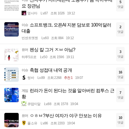
이슈
5
요 장관님
댓글
옆사마
Lv.87
조회 1026
19:12
소프트뱅크, 오픈AI 지분 담보로 100억달러
이슈
2
대출
댓글
빈센트멧젠
Lv.60
조회 884
19:12
펜싱 칼 그거 ㅈㅂ 아님?
유머
3
댓글
하루5프로
Lv.50
조회 1596
19:11
축협 성접대 내역 공개
이슈
16
댓글
썽바
Lv.89
조회 2268
추천 1
19:07
린라가 돈이 된다는 것을 알아버린 컴투스 근
게임
7
황
댓글
큐땁이알
Lv.88
조회 1578
19:04
ㅇㅎㅂ?부산 여자가 야구 안보는 이유
유머
10
댓글
풀소유
Lv.86
조회 2203
19:04