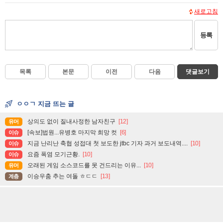
새로고침
등록
목록
본문
이전
다음
댓글보기
ㅇㅇㄱ 지금 뜨는 글
상의도 없이 질내사정한 남자친구
[12]
유머
[속보]법원...유병호 마지막 희망 컷
[6]
이슈
지금 난리난 축협 성접대 첫 보도한 jtbc 기자 과거 보도내역....
[10]
이슈
요즘 폭염 모기근황.
[10]
이슈
오래된 게임 소스코드를 못 건드리는 이유...
[10]
유머
이승우춤 추는 여돌 ㅎㄷㄷ
[13]
계층