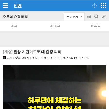
인벤
오픈이슈갤러리
전체보기
공
검
글
지
색
내글
내 댓글
10추글
on/off
쓰
기
[계층]
한강 자전거도로 대 환장 파티
입사
댓글: 24 개
조회:
18409
추천:
1
2026-06-16 13:43:42