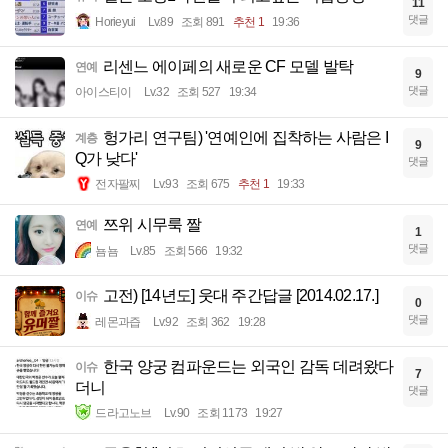
11
댓글
Horieyui
Lv.89
조회 891
추천 1
19:36
리센느 에이페의 새로운 CF 모델 발탁
연예
9
댓글
아이스티이
Lv.32
조회 527
19:34
헝가리 연구팀) '연예인에 집착하는 사람은 I
계층
9
Q가 낮다'
댓글
전자팔찌
Lv.93
조회 675
추천 1
19:33
쯔위 시무룩 짤
연예
1
댓글
뇸뇸
Lv.85
조회 566
19:32
고전) [14년도] 웃대 주간답글 [2014.02.17.]
이슈
0
댓글
레몬과즙
Lv.92
조회 362
19:28
한국 양궁 컴파운드는 외국인 감독 데려왔다
이슈
7
더니
댓글
드라고노브
Lv.90
조회 1173
19:27