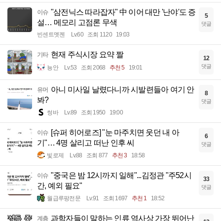
"삼전닉스 따라잡자" 中 이어 대만 '난야'도 증
이슈
5
설… 메모리 고점론 무색
댓글
빈센트멧젠
Lv.60
조회 1120
19:03
현재 주식시장 요약 짤
기타
12
댓글
뇽안
Lv.53
조회 2068
추천 5
19:01
아니 미사일 날렸다니까 시발련들아 여기 안
유머
8
봐?
댓글
썽바
Lv.89
조회 1950
19:00
[슈퍼 히어로즈] "눈 마주치면 웃던 내 아
이슈
6
기"… 4명 살리고 떠난 인후 씨
댓글
빛로제
Lv.88
조회 877
추천 3
18:58
"중국은 밤 12시까지 일해"...김정관 "주52시
이슈
33
간, 예외 필요"
댓글
월급루팡전문
Lv.91
조회 1697
추천 1
18:52
과학자들이 말하는 인류 역사상 가장 뛰어난
계층