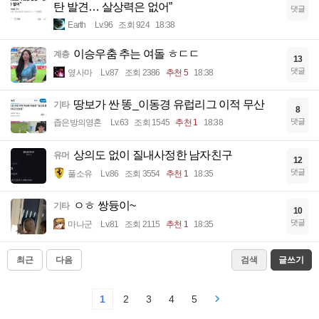
탄 발견… 살상력은 없어”
댓글
Earth
Lv.96
조회 924
18:38
이승우춤 추는 여돌 ㅎㄷㄷ
계층
13
댓글
옆사마
Lv.87
조회 2386
추천 5
18:38
땅보가 싼 똥_이동경 유럽리그 이적 무산
기타
8
댓글
좁은방의영혼
Lv.63
조회 1545
추천 1
18:38
상의도 없이 질내사정한 남자친구
유머
12
댓글
풀소유
Lv.86
조회 3554
추천 1
18:35
ㅇㅎ 쌍듕이~
기타
10
댓글
마나군
Lv.81
조회 2115
추천 1
18:35
최근
다음
검색
글쓰기
1
2
3
4
5