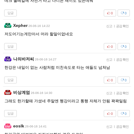
데크 둘레길에 자전거 타고 다니는 새끼도 있는데뭐
답글
0
0
Xepher
26-06-16 14:22
신고
|
공감 확인
저도어기는게만아서 머라 할말이없네요
답글
0
0
나의바저씨
26-06-16 14:27
신고
|
공감 확인
한강은 내일이 없는 사람처럼 미친속도로 타는 애들도 넘쳐남
답글
0
0
비상계엄
26-06-16 14:30
신고
|
공감 확인
그래도 한가할때 가셨네 주말엔 헹강이라고 통행 자체가 안됨 꽉꽉밀림
답글
0
0
eoslk
26-06-16 14:41
신고
|
공감 확인