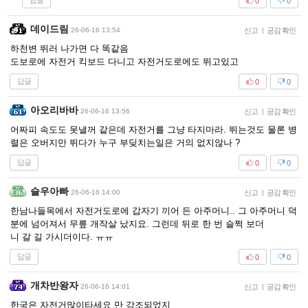
답글
0
0
데이드림
26-06-16 13:54
신고
|
공감 확인
하천변 뛰러 나가면 다 똑같음
도보로에 자전거 킥보드 다니고 자전거도로에도 뛰고있고
답글
0
0
아오리바바
26-06-16 13:56
신고
|
공감 확인
어짜피 속도도 못낼꺼 같은데 자전거를 그냥 타지마라. 뛰는것도 물론 병
렬은 오버지만 뛰다가 누구 부딪치는일은 거의 없지않나 ?
답글
0
0
슬우아빠
26-06-16 14:00
신고
|
공감 확인
한남나들목에서 자전거도로에 갑자기 끼어 든 아주머니.. 그 아주머니 덕
분에 넘어져서 무릎 개작살 났지요. 그런데 뒤로 한 번 슬쩍 보더
니 갈 길 가시더이다. ㅠㅠ
답글
0
0
개차반왕자
26-06-16 14:01
신고
|
공감 확인
한국은 자전거많이타세요 만 강조되었지