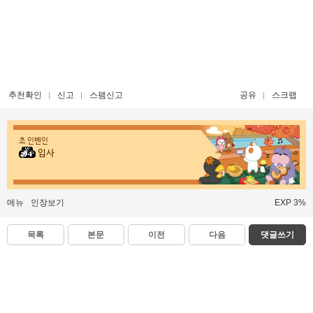
추천확인
신고
스팸신고
공유
스크랩
초 인벤인
입사
메뉴
인장보기
EXP 3%
목록
본문
이전
다음
댓글쓰기