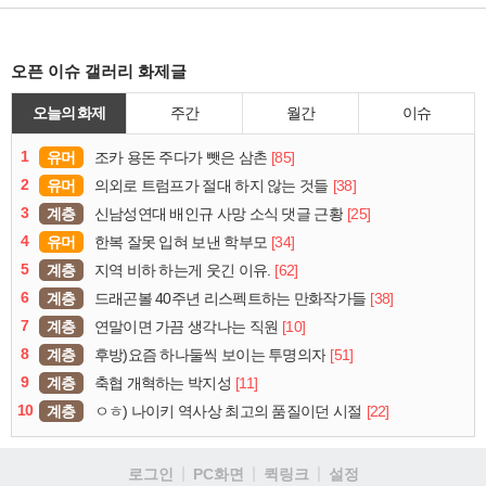
오픈 이슈 갤러리 화제글
오늘의 화제
주간
월간
이슈
1
유머
[85]
조카 용돈 주다가 뺏은 삼촌
2
유머
[38]
의외로 트럼프가 절대 하지 않는 것들
3
계층
[25]
신남성연대 배인규 사망 소식 댓글 근황
4
유머
[34]
한복 잘못 입혀 보낸 학부모
5
계층
[62]
지역 비하 하는게 웃긴 이유.
6
계층
[38]
드래곤볼 40주년 리스펙트하는 만화작가들
7
계층
[10]
연말이면 가끔 생각나는 직원
8
계층
[51]
후방)요즘 하나둘씩 보이는 투명의자
9
계층
[11]
축협 개혁하는 박지성
10
계층
[22]
ㅇㅎ) 나이키 역사상 최고의 품질이던 시절
로그인
PC화면
퀵링크
설정