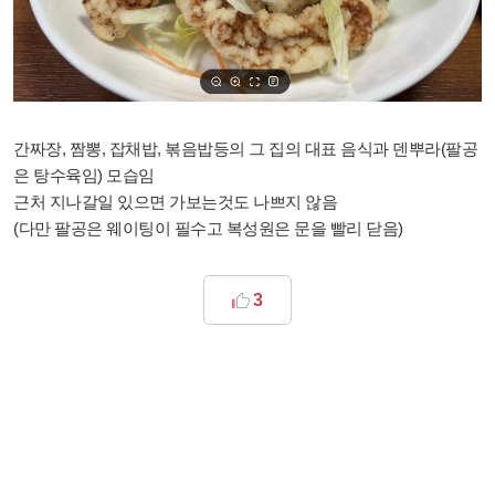
간짜장, 짬뽕, 잡채밥, 볶음밥등의 그 집의 대표 음식과 덴뿌라(팔공
은 탕수육임) 모습임
근처 지나갈일 있으면 가보는것도 나쁘지 않음
(다만 팔공은 웨이팅이 필수고 복성원은 문을 빨리 닫음)
3