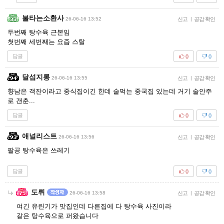
불타는소환사
26-06-16 13:52
신고
|
공감 확인
두번째 탕수육 근본임
첫번째 세번째는 요즘 스탈
답글
0
0
달섭지롱
26-06-16 13:55
신고
|
공감 확인
향남은 객잔이라고 중식집이긴 한데 술먹는 중국집 있는데 거기 술안주
로 갠춘...
답글
0
0
애널리스트
26-06-16 13:56
신고
|
공감 확인
팔공 탕수육은 쓰레기
답글
0
0
도뤼
26-06-16 13:58
신고
|
공감 확인
여긴 유린기가 맛집인데 다른집에 다 탕수육 사진이라
같은 탕수육으로 퍼왔습니다