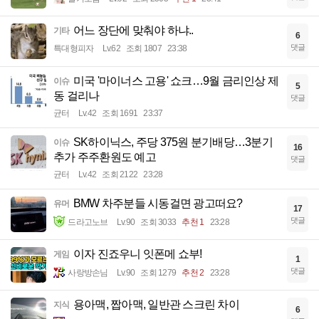
어느 장단에 맞춰야 하냐..
기타
6
댓글
특대형피자
Lv.62
조회 1807
23:38
미국 '마이너스 고용' 쇼크…9월 금리인상 제
이슈
5
동 걸리나
댓글
균터
Lv.42
조회 1691
23:37
SK하이닉스, 주당 375원 분기배당…3분기
이슈
16
추가 주주환원도 예고
댓글
균터
Lv.42
조회 2122
23:28
BMW 차주분들 시동걸면 광고떠요?
유머
17
댓글
드라고노브
Lv.90
조회 3033
추천 1
23:28
이자 진죠우니 잇폰메 쇼부!
게임
1
댓글
사랑방손님
Lv.90
조회 1279
추천 2
23:28
용아맥, 짭아맥, 일반관 스크린 차이
지식
6