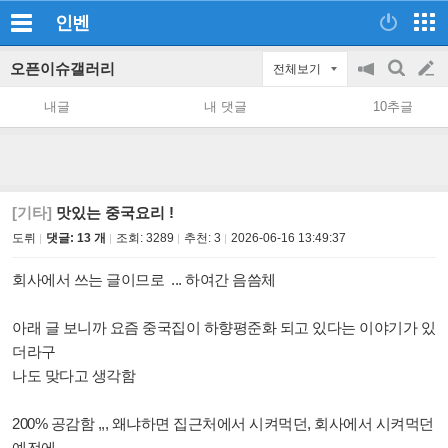
인벤
오픈이슈갤러리
전체보기
공
검
글
지
색
내글
내 댓글
10추글
on/off
쓰
기
[기타]
맛있는 중국요리 !
도뤼
댓글: 13 개
조회:
3289
추천:
3
2026-06-16 13:49:37
회사에서 쓰는 글이므로 ... 하여간 음씀체
아래 글 보니까 요즘 중국집이 하향평준화 되고 있다는 이야기가 있
더라구
나도 맞다고 생각함
200% 공감함 ,,, 왜냐하면 집근처에서 시켜먹던, 회사에서 시켜먹던
예전에