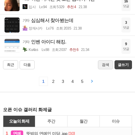
16
댓글
입사
Lv.94
조회 5329
추천 4
21:38
심심해서 찾아봤는데
기타
3
댓글
장재시카
Lv.76
조회 2035
21:38
인벤 아이디 해킹.
기타
9
댓글
Kurtas
Lv.88
조회 2037
추천 6
21:34
최근
다음
검색
글쓰기
1
2
3
4
5
오픈 이슈 갤러리 화제글
오늘의 화제
주간
월간
이슈
1
연예
[30]
뜻밖의 연예인 미담..jpg