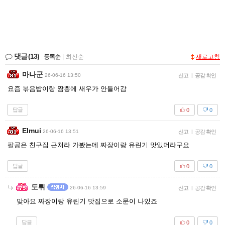
댓글
(13)
등록순
|
최신순
새로고침
마나군
26-06-16 13:50
신고
|
공감 확인
요즘 볶음밥이랑 짬뽕에 새우가 안들어감
답글
0
0
Elmui
26-06-16 13:51
신고
|
공감 확인
팔공은 친구집 근처라 가봤는데 짜장이랑 유린기 맛있더라구요
답글
0
0
도뤼
26-06-16 13:59
신고
|
공감 확인
맞아요 짜장이랑 유린기 맛집으로 소문이 나있죠
답글
0
0