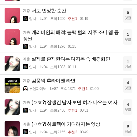
서로 민망한 순간
계층
0
댓글
입사
Lv.94
조회 1250
추천 1
01:19
캐리비안의 해적: 블랙 펄의 저주 조니 뎁 등
계층
1
장씬
댓글
입사
Lv.94
조회 1276
01:15
실제로 존재한다는 디지몬 속 배경화면
계층
1
댓글
입사
Lv.94
조회 1083
01:11
김풍의 후라이팬 라면
계층
4
댓글
부엔까미노
Lv.87
조회 1371
추천 1
01:00
(ㅇㅎ?) 잘생긴 남자 보면 혀가 나오는 여자
계층
4
댓글
입사
Lv.94
조회 2456
추천 1
00:51
(ㅇㅎ?) 히트텍이 기다려지는 영상
계층
0
댓글
입사
Lv.94
조회 2155
추천 2
00:49