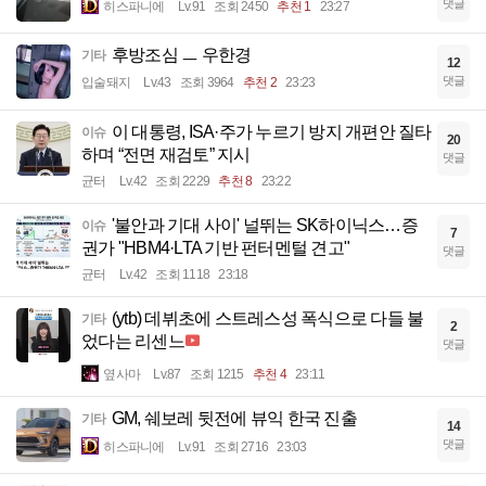
댓글
히스파니에
Lv.91
조회 2450
추천 1
23:27
후방조심 ㅡ 우한경
기타
12
댓글
입술돼지
Lv.43
조회 3964
추천 2
23:23
이 대통령, ISA·주가 누르기 방지 개편안 질타
이슈
20
하며 “전면 재검토” 지시
댓글
균터
Lv.42
조회 2229
추천 8
23:22
'불안과 기대 사이' 널뛰는 SK하이닉스…증
이슈
7
권가 "HBM4·LTA 기반 펀터멘털 견고"
댓글
균터
Lv.42
조회 1118
23:18
(ytb) 데뷔초에 스트레스성 폭식으로 다들 불
기타
2
었다는 리센느
댓글
옆사마
Lv.87
조회 1215
추천 4
23:11
GM, 쉐보레 뒷전에 뷰익 한국 진출
기타
14
댓글
히스파니에
Lv.91
조회 2716
23:03