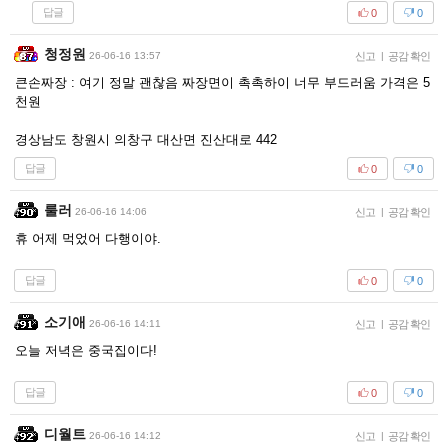
답글
0
0
청정원
26-06-16 13:57
신고
|
공감 확인
큰손짜장 : 여기 정말 괜찮음 짜장면이 촉촉하이 너무 부드러움 가격은 5
천원
경상남도 창원시 의창구 대산면 진산대로 442
답글
0
0
룰러
26-06-16 14:06
신고
|
공감 확인
휴 어제 먹었어 다행이야.
답글
0
0
소기애
26-06-16 14:11
신고
|
공감 확인
오늘 저녁은 중국집이다!
답글
0
0
디월트
26-06-16 14:12
신고
|
공감 확인