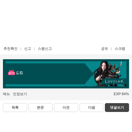
추천확인
신고
스팸신고
공유
스크랩
도뤼
메뉴
인장보기
EXP 84%
목록
본문
이전
다음
댓글쓰기