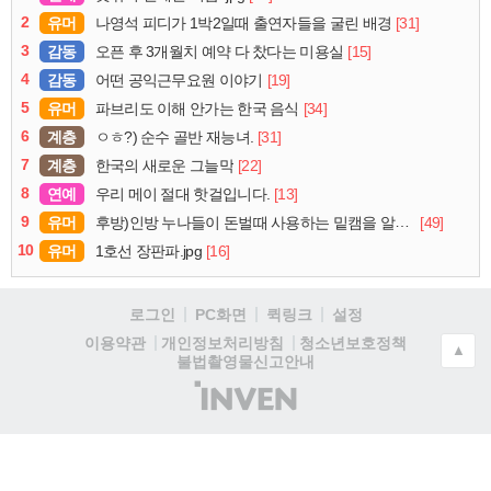
2
유머
[31]
나영석 피디가 1박2일때 출연자들을 굴린 배경
3
감동
[15]
오픈 후 3개월치 예약 다 찼다는 미용실
4
감동
[19]
어떤 공익근무요원 이야기
5
유머
[34]
파브리도 이해 안가는 한국 음식
6
계층
[31]
ㅇㅎ?) 순수 골반 재능녀.
7
계층
[22]
한국의 새로운 그늘막
8
연예
[13]
우리 메이 절대 핫걸입니다.
9
유머
[49]
후방)인방 누나들이 돈벌때 사용하는 밑캠을 알아보자
10
유머
[16]
1호선 장판파.jpg
로그인
PC화면
퀵링크
설정
청소년보호정책
이용약관
개인정보처리방침
▲
불법촬영물신고안내
(주)
인
벤