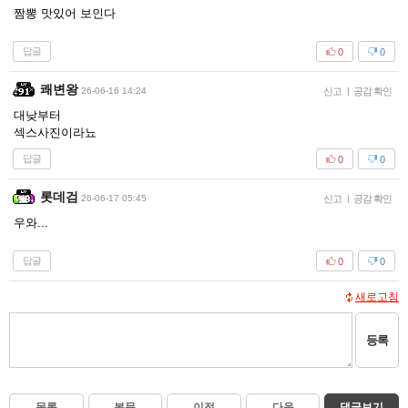
짬뽕 맛있어 보인다
답글
0
0
쾌변왕
26-06-16 14:24
신고
|
공감 확인
대낮부터
섹스사진이라뇨
답글
0
0
롯데검
26-06-17 05:45
신고
|
공감 확인
우와...
답글
0
0
새로고침
등록
목록
본문
이전
다음
댓글보기