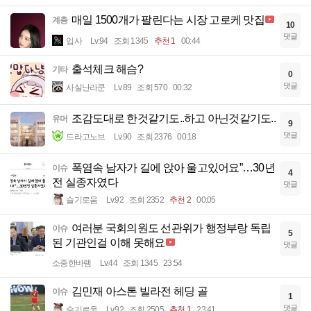
매일 1500개가 팔린다는 시장 고로케 맛집
계층
10
댓글
입사
Lv.94
조회 1345
추천 1
00:44
출석체크 해슴?
기타
0
댓글
사실난라쿤
Lv.89
조회 570
00:32
조감도대로 한것같기도..하고 아닌것같기도..
유머
9
댓글
드라고노브
Lv.90
조회 2376
00:18
폭염속 남자가 길에 앉아 울고있어요”…30년
이슈
4
전 실종자였다
댓글
슬기로움
Lv.92
조회 2352
추천 2
00:05
여러분 국회의원도 선관위가 행정부랑 독립
이슈
5
된 기관인걸 이해 못해요
댓글
소중한바램
Lv.44
조회 1345
23:54
김민재 아스톤 빌라전 헤딩 골
이슈
1
댓글
슬기로움
Lv.92
조회 2505
추천 1
23:41