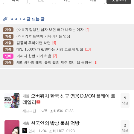
ㅇㅇㄱ 지금 뜨는 글
(ㅇㅎ?) 잘생긴 남자 보면 혀가 나오는 여자
[4]
계층
(ㅇㅎ?) 히트텍이 기다려지는 영상
계층
김풍의 후라이팬 라면
[4]
계층
매일 1500개가 팔린다는 시장 고로케 맛집
[10]
계층
어쩌다 한번 키키 하음
[2]
연예
캐리비안의 해적: 블랙 펄의 저주 조니 뎁 등장씬
[1]
계층
오버워치 한국 신규 영웅 D.MON 플레이 트
게임
5
레일러
댓글
세프라딘
Lv.85
조회 634
01:38
한국인의 밥상 물회 먹방
계층
2
댓글
입사
Lv.94
조회 1107
01:23