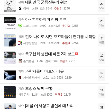
대한민국 군종신부의 위엄
유머
20
댓글
썽바
Lv.89
조회 3546
추천 7
22:57
아~ ㅈㄹ하지마 진짜 ㅋㅋ
이슈
23
댓글
드라고노브
Lv.90
조회 4127
추천 3
22:55
현재 나이로 치면 꼬꼬마들이 연기를 시작함
감동
7
댓글
사랑방손님
Lv.90
조회 2996
추천 3
22:54
축구협회 성접대 파문 2차 보도
이슈
10
댓글
슬기로움
Lv.92
조회 1669
추천 3
22:51
과학자들이 바보인 이유
기타
10
댓글
파이혹은파어
Lv.91
조회 2508
22:49
프랑스 날씨 근황
계층
14
댓글
작두콩차
Lv.84
조회 3709
추천 2
22:45
[매불쇼] 서영교 발언에 대하여
이슈
31