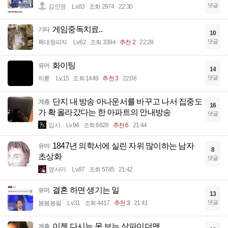
댓글
김인영
Lv.83
조회 2974
22:30
게임중독치료..
기타
10
댓글
특대형피자
Lv.62
조회 3394
추천 2
22:28
화이팅
유머
14
댓글
히롣
Lv.15
조회 1449
추천 3
22:08
단지 내 방송 아나운서를 바꾸고 나서 집중도
계층
16
가 확 올라갔다는 한 아파트의 안내방송
댓글
입사
Lv.94
조회 6828
추천 6
21:44
1847년 의학서에 실린 자위 많이하는 남자
유머
8
초상화
댓글
옆사마
Lv.87
조회 5745
21:42
결혼 하면 생기는 일
유머
13
댓글
봄봄봉필
Lv.31
조회 4417
추천 3
21:41
이젠 다시는 못 보는 삼파이더맨
계층